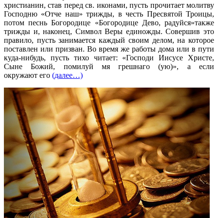
христианин, став перед св. иконами, пусть прочитает молитву
Господню «Отче наш» трижды, в честь Пресвятой Троицы,
потом песнь Богородице «Богородице Дево, радуйся»также
трижды и, наконец, Символ Веры единожды. Совершив это
правило, пусть занимается каждый своим делом, на которое
поставлен или призван. Во время же работы дома или в пути
куда-нибудь, пусть тихо читает: «Господи Иисусе Христе,
Сыне Божий, помилуй мя грешнаго (ую)», а если
окружают его
(далее…)