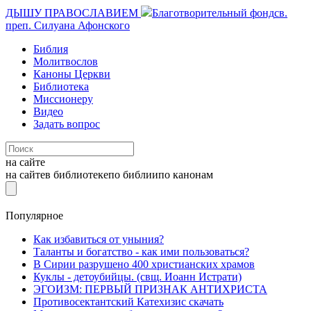
ДЫШУ ПРАВОСЛАВИЕМ
Благотворительный фонд
св.
преп. Силуана Афонского
Библия
Молитвослов
Каноны Церкви
Библиотека
Миссионеру
Видео
Задать вопрос
на сайте
на сайте
в библиотеке
по библии
по канонам
Популярное
Как избавиться от уныния?
Таланты и богатство - как ими пользоваться?
В Сирии разрушено 400 христианских храмов
Куклы - детоубийцы. (свщ. Иоанн Истрати)
ЭГОИЗМ: ПЕРВЫЙ ПРИЗНАК АНТИХРИСТА
Противосектантский Катехизис скачать