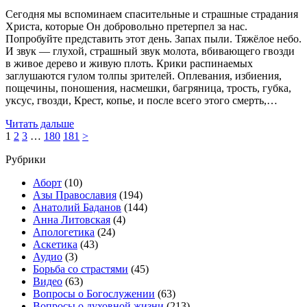
Сегодня мы вспоминаем спасительные и страшные страдания
Христа, которые Он добровольно претерпел за нас.
Попробуйте представить этот день. Запах пыли. Тяжёлое небо.
И звук — глухой, страшный звук молота, вбивающего гвозди
в живое дерево и живую плоть. Крики распинаемых
заглушаются гулом толпы зрителей. Оплевания, избиения,
пощечины, поношения, насмешки, багряница, трость, губка,
уксус, гвозди, Крест, копье, и после всего этого смерть,…
Читать дальше
1
2
3
…
180
181
>
Рубрики
Аборт
(10)
Азы Православия
(194)
Анатолий Баданов
(144)
Анна Литовская
(4)
Апологетика
(24)
Аскетика
(43)
Аудио
(3)
Борьба со страстями
(45)
Видео
(63)
Вопросы о Богослужении
(63)
Вопросы о духовной жизни
(213)