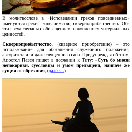
В молитвослове в «Исповедании грехов повседневных»
именуются грехи – мшелоимство, скверноприбытчество. Оба
эти греха связаны с обогащением, накоплением материальных
ценностей.
Скверноприбытчество
, (скверное приобретение) – это
использование для обогащения служебного положения,
авторитета или даже священного сана. Предупреждая об этом,
Апостол Павел пишет в послании к Титу: «
Суть бо мнози
непокориви, суесловцы и умом прельщени, наипаче же
сущии от обрeзания
,
(далее…)