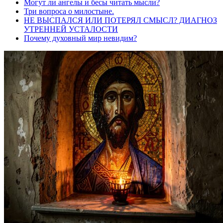
Могут ли ангелы и бесы читать мысли?
Три вопроса о милостыне.
НЕ ВЫСПАЛСЯ ИЛИ ПОТЕРЯЛ СМЫСЛ? ДИАГНОЗ
УТРЕННЕЙ УСТАЛОСТИ
Почему духовный мир невидим?