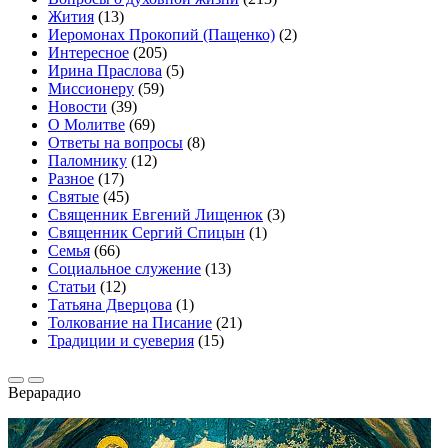
Жития
(13)
Иеромонах Прокопий (Пащенко)
(2)
Интересное
(205)
Ирина Праслова
(5)
Миссионеру
(59)
Новости
(39)
О Молитве
(69)
Ответы на вопросы
(8)
Паломнику
(12)
Разное
(17)
Святые
(45)
Священник Евгений Лищенюк
(3)
Священник Сергий Спицын
(1)
Семья
(66)
Социальное служение
(13)
Статьи
(12)
Татьяна Дверцова
(1)
Толкование на Писание
(21)
Традиции и суеверия
(15)
Вера
радио