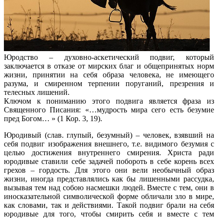
Юродство – духовно-аскетический подвиг, который
заключается в отказе от мирских благ и общепринятых норм
жизни, принятии на себя образа человека, не имеющего
разума, и смиренном терпении поруганий, презрения и
телесных лишений.
Ключом к пониманию этого подвига является фраза из
Священного Писания: «…мудрость мира сего есть безумие
пред Богом… » (1 Кор. 3, 19).
Юродивый (слав. глупый, безумный) – человек, взявший на
себя подвиг изображения внешнего, т.е. видимого безумия
с
целью достижения внутреннего смирения. Христа ради
юродивые ставили себе задачей побороть в себе корень всех
грехов – гордость. Для этого они вели необычный образ
жизни, иногда представлялись как бы лишенными рассудка,
вызывая тем над собою насмешки людей. Вместе с тем, они в
иносказательной символической форме обличали зло в мире,
как словами, так и действиями. Такой подвиг брали на себя
юродивые для того, чтобы смирить себя и вместе с тем