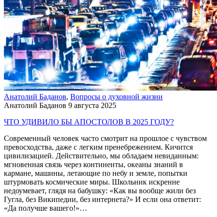
Анатолий Баданов
,
Вопросы о духовной жизни
Анатолий Баданов
9 августа 2025
ЧТО УДИВИЛО БЫ АПОСТОЛОВ В 2025 ГОДУ?
Современный человек часто смотрит на прошлое с чувством
превосходства, даже с легким пренебрежением. Кичится
цивилизацией. Действительно, мы обладаем невиданным:
мгновенная связь через континенты, океаны знаний в
кармане, машины, летающие по небу и земле, попытки
штурмовать космические миры. Школьник искренне
недоумевает, глядя на бабушку: «Как вы вообще жили без
Гугла, без Википедии, без интернета?» И если она ответит:
«Да получше вашего!»…