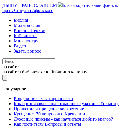
ДЫШУ ПРАВОСЛАВИЕМ
Благотворительный фонд
св.
преп. Силуана Афонского
Библия
Молитвослов
Каноны Церкви
Библиотека
Миссионеру
Видео
Задать вопрос
на сайте
на сайте
в библиотеке
по библии
по канонам
Популярное
Колдовство - как защититься ?
Как организовать православное служение в больнице
Прощение и прощеное воскресение
Крещение. 70 вопросов о Крещении
Духовные приемы - как научиться любить врагов?
Как поститься? Вопросы и ответы