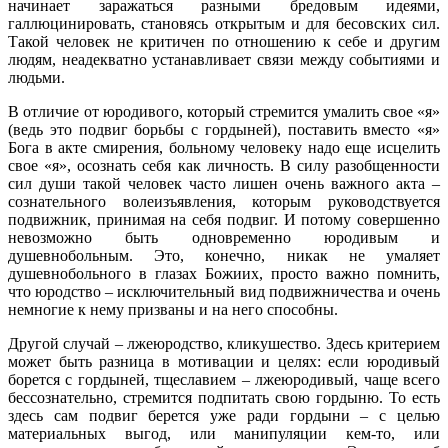
начинает заражаться разными бредовым идеями,
галлюцинировать, становясь открытым и для бесовских сил.
Такой человек не критичен по отношению к себе и другим
людям, неадекватно устанавливает связи между событиями и
людьми.
В отличие от юродивого, который стремится умалить свое «я»
(ведь это подвиг борьбы с гордыней), поставить вместо «я»
Бога в акте смирения, больному человеку надо еще исцелить
свое «я», осознать себя как личность. В силу разобщенности
сил души такой человек часто лишен очень важного акта –
сознательного волеизъявления, которым руководствуется
подвижник, принимая на себя подвиг. И потому совершенно
невозможно быть одновременно юродивым и
душевнобольным. Это, конечно, никак не умаляет
душевнобольного в глазах Божиих, просто важно помнить,
что юродство – исключительный вид подвижничества и очень
немногие к нему призваны и на него способны.
Другой случай – лжеюродство, кликушество. Здесь критерием
может быть разница в мотивации и целях: если юродивый
борется с гордыней, тщеславием – лжеюродивый, чаще всего
бессознательно, стремится подпитать свою гордыню. То есть
здесь сам подвиг берется уже ради гордыни – с целью
материальных выгод, или манипуляции кем-то, или