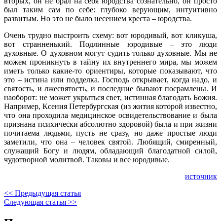
вторых, он не брал на себя юродства сознательно, он просто
был таким сам по себе: глубоко верующим, интуитивно
развитым. Но это не было несением креста – юродства.
Очень трудно выстроить схему: вот юродивый, вот кликуша,
вот странненький. Подлинные юродивые – это люди
духовные. О духовном могут судить только духовные. Мы не
можем проникнуть в тайну их внутреннего мира, мы можем
иметь только какие-то ориентиры, которые показывают, что
это – истина или подделка. Господь открывает, когда надо, и
святость, и лжесвятость, и последние бывают посрамлены. И
наоборот: не может укрыться свет, истинная благодать Божия.
Например, Ксения Петербургская (из жития которой известно,
что она проходила медицинское освидетельствование и была
признана психически абсолютно здоровой) была и при жизни
почитаема людьми, пусть не сразу, но даже простые люди
заметили, что она – человек святой. Любящий, смиренный,
служащий Богу и людям, обладающий благодатной силой,
чудотворной молитвой. Таковы и все юродивые.
источник
<< Предыдущая статья
Следующая статья >>