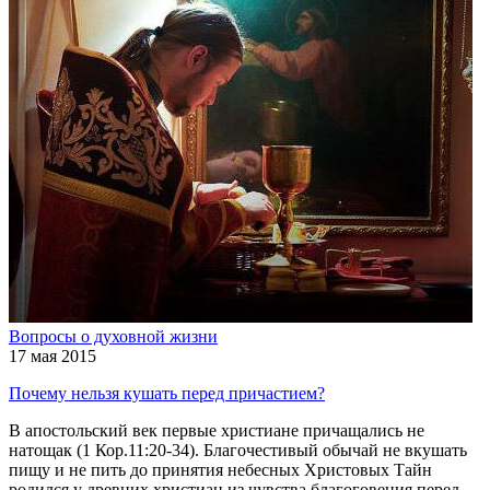
Вопросы о духовной жизни
17 мая 2015
Почему нельзя кушать перед причастием?
В апостольский век первые христиане причащались не
натощак (1 Кор.11:20-34). Благочестивый обычай не вкушать
пищу и не пить до принятия небесных Христовых Тайн
родился у древних христиан из чувства благоговения перед