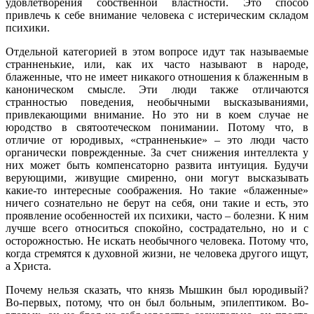
удовлетворения собственной властности. Это способ
привлечь к себе внимание человека с истерическим складом
психики.
Отдельной категорией в этом вопросе идут так называемые
странненькие, или, как их часто называют в народе,
блаженные, что не имеет никакого отношения к блаженным в
каноническом смысле. Эти люди также отличаются
странностью поведения, необычными высказываниями,
привлекающими внимание. Но это ни в коем случае не
юродство в святоотеческом понимании. Потому что, в
отличие от юродивых, «странненькие» – это люди часто
органически поврежденные. За счет снижения интеллекта у
них может быть компенсаторно развита интуиция. Будучи
верующими, живущие смиренно, они могут высказывать
какие-то интересные соображения. Но такие «блаженные»
ничего сознательно не берут на себя, они такие и есть, это
проявление особенностей их психики, часто – болезни. К ним
лучше всего относиться спокойно, сострадательно, но и с
осторожностью. Не искать необычного человека. Потому что,
когда стремятся к духовной жизни, не человека другого ищут,
а Христа.
Почему нельзя сказать, что князь Мышкин был юродивый?
Во-первых, потому, что он был больным, эпилептиком. Во-