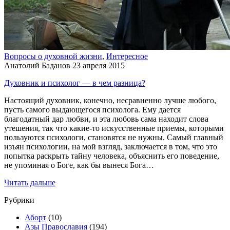
Вопросы о духовной жизни
,
Интересное
Анатолий Баданов
23 апреля 2015
Духовник и психолог — в чем разница?
Настоящий духовник, конечно, несравненно лучше любого,
пусть самого выдающегося психолога. Ему дается
благодатный дар любви, и эта любовь сама находит слова
утешения, так что какие-то искусственные приемы, которыми
пользуются психологи, становятся не нужны. Самый главный
изъян психологии, на мой взгляд, заключается в том, что это
попытка раскрыть тайну человека, объяснить его поведение,
не упоминая о Боге, как бы вынеся Бога…
Читать дальше
Рубрики
Аборт
(10)
Азы Православия
(194)