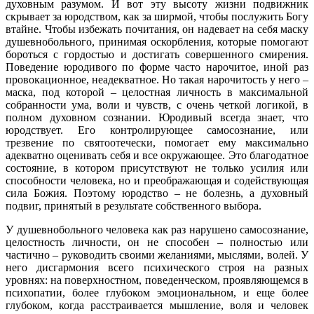
духовным разумом. И вот эту высоту жизни подвижник
скрывает за юродством, как за ширмой, чтобы послужить Богу
втайне. Чтобы избежать почитания, он надевает на себя маску
душевнобольного, принимая оскорбления, которые помогают
бороться с гордостью и достигать совершенного смирения.
Поведение юродивого по форме часто нарочитое, иной раз
провокационное, неадекватное. Но такая нарочитость у него –
маска, под которой – целостная личность в максимальной
собранности ума, воли и чувств, с очень четкой логикой, в
полном духовном сознании. Юродивый всегда знает, что
юродствует. Его контролирующее самосознание, или
трезвение по святоотечески, помогает ему максимально
адекватно оценивать себя и все окружающее. Это благодатное
состояние, в котором присутствуют не только усилия или
способности человека, но и преображающая и содействующая
сила Божия. Поэтому юродство – не болезнь, а духовный
подвиг, принятый в результате собственного выбора.
У душевнобольного человека как раз нарушено самосознание,
целостность личности, он не способен – полностью или
частично – руководить своими желаниями, мыслями, волей. У
него дисгармония всего психического строя на разных
уровнях: на поверхностном, поведенческом, проявляющемся в
психопатии, более глубоком эмоциональном, и еще более
глубоком, когда расстраивается мышление, воля и человек