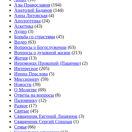
Азы Православия
(194)
Анатолий Баданов
(144)
Анна Литовская
(4)
Апологетика
(24)
Аскетика
(43)
Аудио
(3)
Борьба со страстями
(45)
Видео
(63)
Вопросы о Богослужении
(63)
Вопросы о духовной жизни
(213)
Жития
(13)
Иеромонах Прокопий (Пащенко)
(2)
Интересное
(205)
Ирина Праслова
(5)
Миссионеру
(59)
Новости
(39)
О Молитве
(69)
Ответы на вопросы
(8)
Паломнику
(12)
Разное
(17)
Святые
(45)
Священник Евгений Лищенюк
(3)
Священник Сергий Спицын
(1)
Семья
(66)