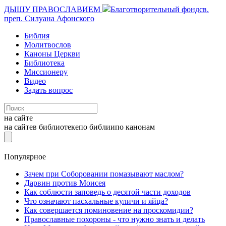
ДЫШУ ПРАВОСЛАВИЕМ
Благотворительный фонд
св.
преп. Силуана Афонского
Библия
Молитвослов
Каноны Церкви
Библиотека
Миссионеру
Видео
Задать вопрос
на сайте
на сайте
в библиотеке
по библии
по канонам
Популярное
Зачем при Соборовании помазывают маслом?
Дарвин против Моисея
Как соблюсти заповедь о десятой части доходов
Что означают пасхальные куличи и яйца?
Как совершается поминовение на проскомидии?
Православные похороны - что нужно знать и делать