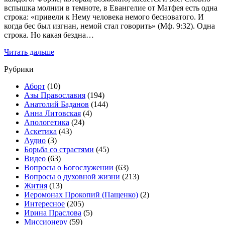
вспышка молнии в темноте, в Евангелие от Матфея есть одна
строка: «привели к Нему человека немого бесноватого. И
когда бес был изгнан, немой стал говорить» (Мф. 9:32). Одна
строка. Но какая бездна…
Читать дальше
Рубрики
Аборт
(10)
Азы Православия
(194)
Анатолий Баданов
(144)
Анна Литовская
(4)
Апологетика
(24)
Аскетика
(43)
Аудио
(3)
Борьба со страстями
(45)
Видео
(63)
Вопросы о Богослужении
(63)
Вопросы о духовной жизни
(213)
Жития
(13)
Иеромонах Прокопий (Пащенко)
(2)
Интересное
(205)
Ирина Праслова
(5)
Миссионеру
(59)