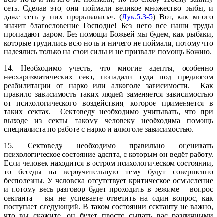
сеть. Сделав это, они поймали великое множество рыбы, и
даже сеть у них прорывалась». (
Лук.5:3-5
) Вот, как много
значит благословение Господне! Без него все наши труды
пропадают даром. Без помощи Божьей мы будем, как рыбаки,
которые трудились всю ночь и ничего не поймали, потому что
надеялись только на свои силы и не призвали помощь Божию.
14. Необходимо учесть, что многие адепты, особенно
неохаризматических сект, попадали туда под предлогом
реабилитации от нарко или алкоголе зависимости. Как
правило зависимость таких людей заменяется зависимостью
от психологического воздействия, которое применяется в
таких сектах. Сектоведу необходимо учитывать, что при
выходе из секты такому человеку необходима помощь
специалиста по работе с нарко и алкоголе зависимостью.
15. Сектоведу необходимо правильно оценивать
психологическое состояние адепта, с которым он ведёт работу.
Если человек находится в остром психологическом состоянии,
то беседы на вероучительную тему будут совершенно
бесполезны. У человека отсутствует критическое осмысление
и потому весь разговор будет проходить в режиме – вопрос
сектанта – вы не успеваете ответить на один вопрос, как
поступает следующий. В таком состоянии сектанту не важно,
что вы скажите, он будет просто сыпать вас различными