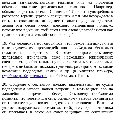
внедряя внутрисектантские термины или же подменяя
обычное значение религиозных терминов. Например,
общаясь с адептами секты Свидетелей Иеговы и употребляя в
разговоре термин церковь, священник и т.п. мы возбуждаем в
сектанте совершенно иные, негативные ощущения, для этих
людей эти слова имеют довольно неприятный привкус,
потому что в учении этой секты эти слова употребляются как
правило в отрицательной составляющей.
19. Уже неоднократно говорилось, что прежде чем приступать
к юридическому противодействию необходима буквально
педантичная подготовка. В этом вопросе сектоведу
желательно привлекать даже нескольких юридических
специалистов, обязательно нужно советоваться с коллегами,
смотреть не было ли похожих судебных разбирательств, какие
возможны подводные камни и пр. (в качестве примера,
судебное разбирательство
насчёт Бхагават Гиты).
20. Общение с сектантом должно заканчиваться не сухим
подведением итогов вашей встречи, а мотивацией его на
дальнейшие встречи и беседы. Сектоведу необходимо
помнить, что первым шагом к успешному выводу сектанта из
секты является установление дружеских отношений. Если вам
удалось подружиться с сектантом, то будьте уверены, что пока
он пребывает в секте он будет защищать от сектантских