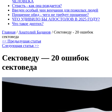
ЧЕЛОВЕКА
Страсть - как она рождается?
Введен особый чин венчания для пожилых людей
Прощение обид - чего не требует прощение?
ЧТО УДИВИЛО БЫ АПОСТОЛОВ В 2025 ГОДУ?
Что такое диптих?
Главная
/
Анатолий Баданов
/
Сектоведу - 20 ошибок
сектоведа
<< Предыдущая статья
Следующая статья >>
Сектоведу — 20 ошибок
сектоведа