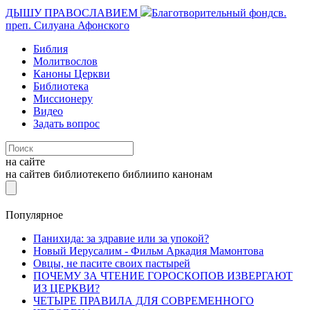
ДЫШУ ПРАВОСЛАВИЕМ
Благотворительный фонд
св.
преп. Силуана Афонского
Библия
Молитвослов
Каноны Церкви
Библиотека
Миссионеру
Видео
Задать вопрос
на сайте
на сайте
в библиотеке
по библии
по канонам
Популярное
Панихида: за здравие или за упокой?
Новый Иерусалим - Фильм Аркадия Мамонтова
Овцы, не пасите своих пастырей
ПОЧЕМУ ЗА ЧТЕНИЕ ГОРОСКОПОВ ИЗВЕРГАЮТ
ИЗ ЦЕРКВИ?
ЧЕТЫРЕ ПРАВИЛА ДЛЯ СОВРЕМЕННОГО