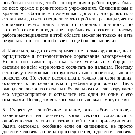
позаботиться о том, чтобы информация о работе отдела была
во всех храмах и религиозных учреждениях. Священникам и
храмовым работникам необходимо донести, что работать с
сектантами должен специалист, что проблема разницы учения
составляет всего лишь треть от основной причины, по
которой сектант продолжает пребывать в секте и потому
работа неспециалиста в этой области может не только не дать
результата, но что часто бывает – ещё больше навредить.
4. Идеально, когда сектовед имеет не только духовное, но и
юридическое и психологическое образование одновременно.
Но как показывает практика, таких уникальных борцов с
сектами во всём мире можно сосчитать по пальцам. Поэтому
сектоведу необходимо сотрудничать как с юристом, так и с
психологом. Не стоит рассчитывать только на свои знания,
особенно в психологической реабилитации адепта. Ведь
выводя человека из секты вы в буквальном смысле разрушаете
его мировосприятие и оставляете его один на один с его
осколками. Последствия такого удара выдержать могут не все.
5. Существует ошибочное мнение, что работа сектоведа
заканчивается на моменте, когда сектант согласился с
ошибочностью учения и готов пройти чин присоединения.
Задача сектоведа, особенно если он священник, не просто
довести человека до чина присоединения, а довести человека