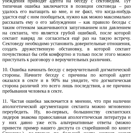
убеждения приводят адепта на беседу с сектоведом. Тут
типичная ошибка заключается в позиции сектоведа – раз
удалось его вытащить ко мне, и не факт, что когда-нибудь
удастся ещё с ним пообщаться, нужно как можно максимально
рассказать ему о его заблуждении – как правило беседы с
таким оттенком заканчиваются запугиванием или давлением
на сектанта, что является грубой ошибкой, после которой
сектант навряд ли согласиться ещё раз на такую встречу.
Сектоведу необходимо установить доверительные отношения,
создать дружественную обстановку, в которой сектант
почувствовал бы себя комфортно и только после этого можно
приступать к разговору о вероучительных различиях.
10. Ошибка начинать беседу с вероучительной догматической
стороны. Начните беседу с причины по которой адепт
оказался в секте и в 90% вы увидите, что догматическая
сторона различий это всего лишь последствия, а не причина
пребывания человека в секте.
11. Частая ошибка заключается в мнении, что при наличии
апологетической аргументации сектанта можно мгновенно
переубедить. Ну, во-первых, большинству сектантских
лидеров знакома православная апологетическая литература и
у них давно уже есть альтернативные ответы (можно
привести пример нашего диспута со старейшиной по книге