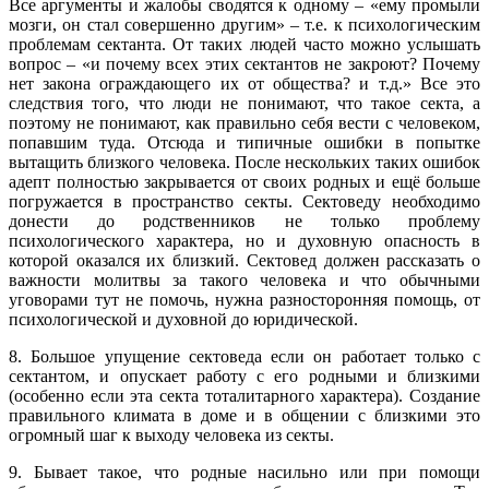
Все аргументы и жалобы сводятся к одному – «ему промыли
мозги, он стал совершенно другим» – т.е. к психологическим
проблемам сектанта. От таких людей часто можно услышать
вопрос – «и почему всех этих сектантов не закроют? Почему
нет закона ограждающего их от общества? и т.д.» Все это
следствия того, что люди не понимают, что такое секта, а
поэтому не понимают, как правильно себя вести с человеком,
попавшим туда. Отсюда и типичные ошибки в попытке
вытащить близкого человека. После нескольких таких ошибок
адепт полностью закрывается от своих родных и ещё больше
погружается в пространство секты. Сектоведу необходимо
донести до родственников не только проблему
психологического характера, но и духовную опасность в
которой оказался их близкий. Сектовед должен рассказать о
важности молитвы за такого человека и что обычными
уговорами тут не помочь, нужна разносторонняя помощь, от
психологической и духовной до юридической.
8. Большое упущение сектоведа если он работает только с
сектантом, и опускает работу с его родными и близкими
(особенно если эта секта тоталитарного характера). Создание
правильного климата в доме и в общении с близкими это
огромный шаг к выходу человека из секты.
9. Бывает такое, что родные насильно или при помощи