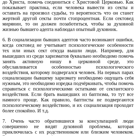
до Христа, помочь соединиться с Христовой Церковью. Как
показывает практика, если человека вывести из секты и
оставить на произвол судьбы, то вероятность что он станет
жертвой другой секты почти стопроцентная. Если сектовед
мирянин, то он должен позаботиться, чтобы за духовной
жизнью бывшего адепта наблюдал опытный духовник.
6. В социализации бывших адептов часто возникают ошибки,
когда сектовед не учитывает психологические особенности
тех или иных сект откуда вышли люди. Например, для
вышедших из среди харизматов буквально необходимо помочь
занять активную нишу в церковной среде, это
обуславливается особенностью психологического
воздействия, которому подвергался человек. На первых парах
социализации бывшему харизмату необходимо ощущать себя
нужным, это необходимо изредка подчёркивать, чтобы помочь
справиться с психологическими остатками от сектантского
воздействия. Если брать вышедших из баптизма, то тут все
намного проще. Как правило, баптисты не подвергаются
психологическому воздействию, и их социализация проходит
более спокойно. И т.д.
7. Очень часто обратившиеся за консультацией люди
совершенно не видят духовной проблемы, которая
приключилась с их родственником или близким человеком.