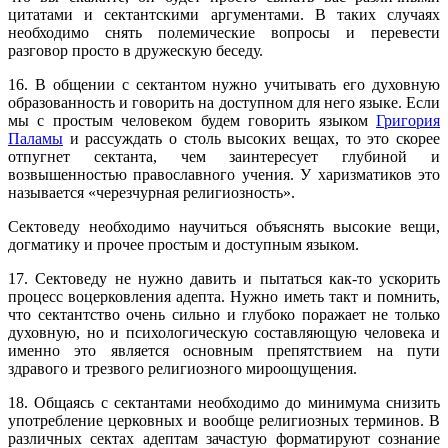
цитатами и сектантскими аргументами. В таких случаях
необходимо снять полемические вопросы и перевести
разговор просто в дружескую беседу.
16. В общении с сектантом нужно учитывать его духовную
образованность и говорить на доступном для него языке. Если
мы с простым человеком будем говорить языком
Григория
Паламы
и рассуждать о столь высоких вещах, то это скорее
отпугнет сектанта, чем заинтересует глубиной и
возвышенностью православного учения. У харизматиков это
называется «черезчурная религиозность».
Сектоведу необходимо научиться объяснять высокие вещи,
догматику и прочее простым и доступным языком.
17. Сектоведу не нужно давить и пытаться как-то ускорить
процесс воцерковления адепта. Нужно иметь такт и помнить,
что сектантство очень сильно и глубоко поражает не только
духовную, но и психологическую составляющую человека и
именно это является основным препятствием на пути
здравого и трезвого религиозного мироощущения.
18. Общаясь с сектантами необходимо до минимума снизить
употребление церковных и вообще религиозных терминов. В
различных сектах адептам зачастую форматируют сознание