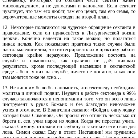
Стеняева.), во-вторых по большей части сектант живет
мироощущением, а не догматами и канонами. Если сектант
чувствует, что там его любят, там его ценят, там его семья, то
вероучительные моменты отходят на второй план.
12. Некоторые полагаются на чудесное обращение сектанта в
православие, если он прикоснётся к Литургической жизни
церкви. Конечно надеется на такое можно, но полагаться
никак нельзя. Как показывает практика такие случаи были
настолько единичны, что интегрировать их в практику работы
сектоведа крайне неразумно. Предложение постоять на
службе и помолиться, как правило не даёт никаких
результатов, кроме последующей насмешки в сектантской
среде – был у них на службе, ничего не понятно, и как они
там молятся тоже не ясно…
13. Не лишним было бы напомнить, что сектоведу необходима
молитва и личный подвиг. Неудачи в работе сектоведа в 99%
случаев заключаются в непонимании того, что он всего лишь
инструмент в руках Божьих и без благодати невозможен
успех в этом деле. В Евангелии сказано: «Войдя в одну лодку,
которая была Симонова, Он просил его отплыть несколько от
берега и, сев, учил народ из лодки. Когда же перестал учить,
сказал Симону: отплыви на глубину и закиньте сети свои для
лова. Симон сказал Ему в ответ: Наставник! мы трудились
всю ночь и ничего не поймали, но по слову Твоему закину