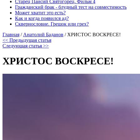
Старец Паисий Святогорец. Фильм 4
Гражданский брак - блудный тест на совместимость
Может хватит это есть?
Как и когда появился ад?
Сквернословие. Грешок или грех?
Главная
/
Анатолий Баданов
/
ХРИСТОС ВОСКРЕСЕ!
<< Предыдущая статья
Следующая статья >>
ХРИСТОС ВОСКРЕСЕ!