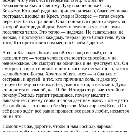
Божие, что у него есть Небесный Отец, что мы не
безразличны Ему и Святому Духу и конечно же Сыну
Божьему, Который ради нас пришел на землю, благовествовал,
пострадал, взошел на Крест, умер и Воскрес — тогда смерть
перестаёт быть страшной. Она становится просто дверью, за
которой ждёт родной дом. Вместо ледяного ужаса в груди
поселяется тепло. Это тепло — надежда. Не гадательная, не
зыбкая, а протянутая каждому, твёрдая рука Спасителя. Рука
того, Кто приготовил нам место в Своём Царстве.
А если Благодать Божия коснётся сердца всерьёз, если
распалит его — тогда человек становится способным на
невозможное. Он смотрит на обидчика и не чувствует зла. Он
смотрит на врага и видит в нём такого же несчастного, такого
же любимого Богом. Хочется обнять всех — и братьев с
сестрами, и друзей, и тех, кто причинил боль, и даже эту
старую берёзу за окном, и бездомного кота, и весь мир. Душа
становится огромной, как Небо. И тогда открывается тайна:
почему Господь терпит грешников, почему медлит с
наказанием, почему снова и снова даёт нам шанс. Потому что
Его любовь — это океан без берегов. Мы огорчаем Его, а Он
всё равно ждёт, всё равно прощает, все равно любит, несмотря
ни на что.
Помолимся же, дорогие, чтобы и нам Господь даровал
милость войти в этот нерукотворный град, в это незаходимое