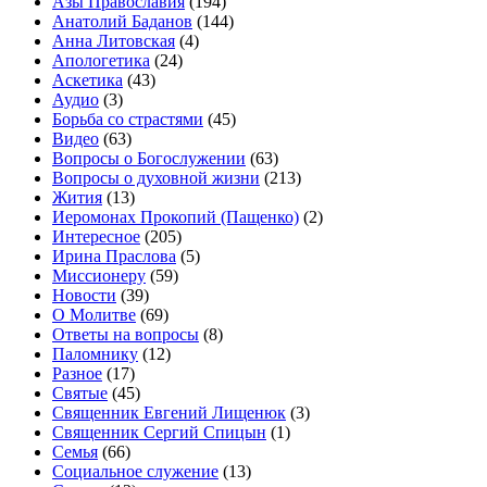
Азы Православия
(194)
Анатолий Баданов
(144)
Анна Литовская
(4)
Апологетика
(24)
Аскетика
(43)
Аудио
(3)
Борьба со страстями
(45)
Видео
(63)
Вопросы о Богослужении
(63)
Вопросы о духовной жизни
(213)
Жития
(13)
Иеромонах Прокопий (Пащенко)
(2)
Интересное
(205)
Ирина Праслова
(5)
Миссионеру
(59)
Новости
(39)
О Молитве
(69)
Ответы на вопросы
(8)
Паломнику
(12)
Разное
(17)
Святые
(45)
Священник Евгений Лищенюк
(3)
Священник Сергий Спицын
(1)
Семья
(66)
Социальное служение
(13)