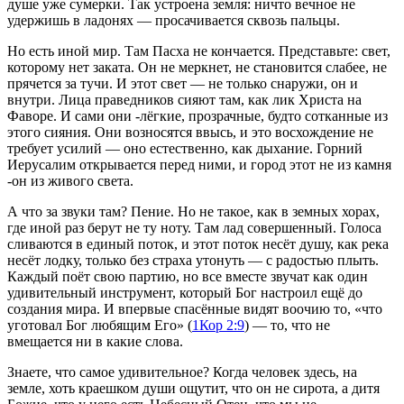
душе уже сумерки. Так устроена земля: ничто вечное не
удержишь в ладонях — просачивается сквозь пальцы.
Но есть иной мир. Там Пасха не кончается. Представьте: свет,
которому нет заката. Он не меркнет, не становится слабее, не
прячется за тучи. И этот свет — не только снаружи, он и
внутри. Лица праведников сияют там, как лик Христа на
Фаворе. И сами они -лёгкие, прозрачные, будто сотканные из
этого сияния. Они возносятся ввысь, и это восхождение не
требует усилий — оно естественно, как дыхание. Горний
Иерусалим открывается перед ними, и город этот не из камня
-он из живого света.
А что за звуки там? Пение. Но не такое, как в земных хорах,
где иной раз берут не ту ноту. Там лад совершенный. Голоса
сливаются в единый поток, и этот поток несёт душу, как река
несёт лодку, только без страха утонуть — с радостью плыть.
Каждый поёт свою партию, но все вместе звучат как один
удивительный инструмент, который Бог настроил ещё до
создания мира. И впервые спасённые видят воочию то, «что
уготовал Бог любящим Его» (
1Кор 2:9
) — то, что не
вмещается ни в какие слова.
Знаете, что самое удивительное? Когда человек здесь, на
земле, хоть краешком души ощутит, что он не сирота, а дитя