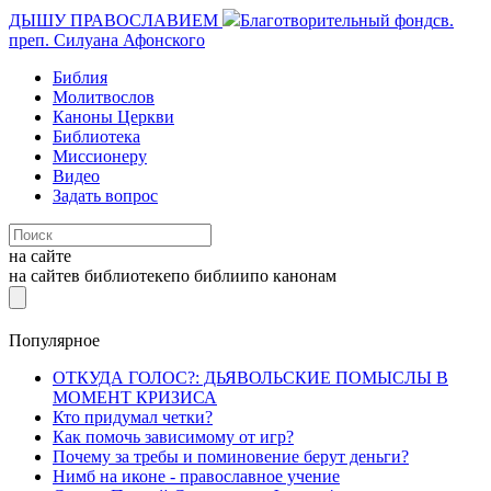
ДЫШУ ПРАВОСЛАВИЕМ
Благотворительный фонд
св.
преп. Силуана Афонского
Библия
Молитвослов
Каноны Церкви
Библиотека
Миссионеру
Видео
Задать вопрос
на сайте
на сайте
в библиотеке
по библии
по канонам
Популярное
ОТКУДА ГОЛОС?: ДЬЯВОЛЬСКИЕ ПОМЫСЛЫ В
МОМЕНТ КРИЗИСА
Кто придумал четки?
Как помочь зависимому от игр?
Почему за требы и поминовение берут деньги?
Нимб на иконе - православное учение