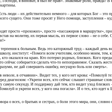
, Господи, я виноват, я был не прав». Знакомые роли, правда? В
 картины.
сть люди – их действительно немного – для которых Бог – это п
сего сущего. Они тоже просят у Него помощи, заступления – куд
видят просто «прохожих», просто «пассажиров в маршрутке», про
встав на молитву, их первая мысль, их первое слово – не о себе.
и!»
терпения к больным. Ведь это каторжный труд – каждый день виде
колу, институт: «Помоги всем учителям, особенно моим, тем, к
 кто оказался на краю. Кто потерял родных, близких. Кого преда
то сейчас собирается сделать что-то непоправимое. Сказать жест
вразуми, не дай совершить ошибку, несущую боль или смерть».
 неволе, в отчаянии». Видит тех, у кого нет крова: «Помилуй тех
ред диагнозом: «Укрепи всех, кто сейчас слышит страшные слова
эту самую секунду. И поддержку дай тем, кто видит уход близки
милуй и укрепи всех, у кого она погасла». И о тех, кто идет к 
вора о всех, о братьях и сестрах, о боли этого мира, они, слов