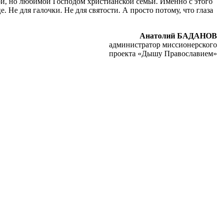
нной, но любимой Господом христианской семьи. Именно с этого
. Не для галочки. Не для святости. А просто потому, что глаза
Анатолий БАДАНОВ
администратор миссионерского
проекта «Дышу Православием»