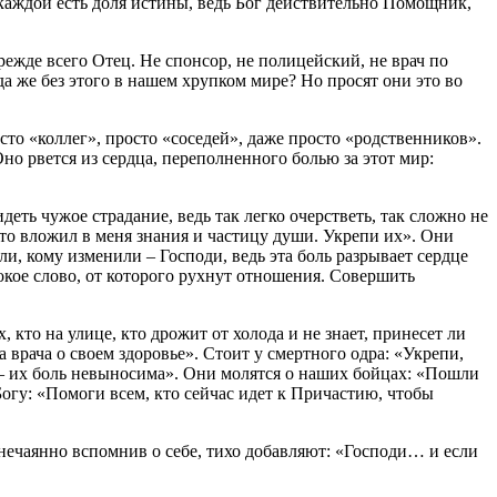
 каждой есть доля истины, ведь Бог действительно Помощник,
режде всего Отец. Не спонсор, не полицейский, не врач по
а же без этого в нашем хрупком мире? Но просят они это во
сто «коллег», просто «соседей», даже просто «родственников».
 Оно рвется из сердца, переполненного болью за этот мир:
ть чужое страдание, ведь так легко очерстветь, так сложно не
то вложил в меня знания и частицу души. Укрепи их». Они
ли, кому изменили – Господи, ведь эта боль разрывает сердце
окое слово, от которого рухнут отношения. Совершить
, кто на улице, кто дрожит от холода и не знает, принесет ли
 врача о своем здоровье». Стоит у смертного одра: «Укрепи,
х – их боль невыносима». Они молятся о наших бойцах: «Пошли
Богу: «Помоги всем, кто сейчас идет к Причастию, чтобы
но нечаянно вспомнив о себе, тихо добавляют: «Господи… и если