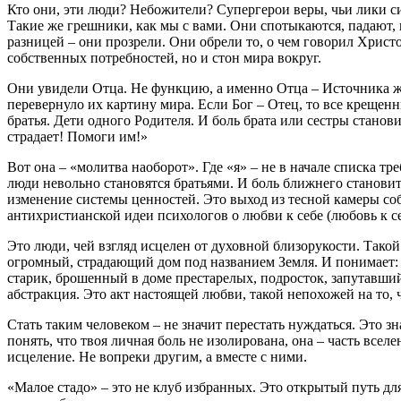
Кто они, эти люди? Небожители? Супергерои веры, чьи лики си
Такие же грешники, как мы с вами. Они спотыкаются, падают, н
разницей – они прозрели. Они обрели то, о чем говорил Христ
собственных потребностей, но и стон мира вокруг.
Они увидели Отца. Не функцию, а именно Отца – Источника жи
перевернуло их картину мира. Если Бог – Отец, то все крещенн
братья. Дети одного Родителя. И боль брата или сестры стано
страдает! Помоги им!»
Вот она – «молитва наоборот». Где «я» – не в начале списка тр
люди невольно становятся братьями. И боль ближнего станови
изменение системы ценностей. Это выход из тесной камеры со
антихристианской идеи психологов о любви к себе (любовь к 
Это люди, чей взгляд исцелен от духовной близорукости. Так
огромный, страдающий дом под названием Земля. И понимает: бо
старик, брошенный в доме престарелых, подросток, запутавшийс
абстракция. Это акт настоящей любви, такой непохожей на то,
Стать таким человеком – не значит перестать нуждаться. Это з
понять, что твоя личная боль не изолирована, она – часть все
исцеление. Не вопреки другим, а вместе с ними.
«Малое стадо» – это не клуб избранных. Это открытый путь для 