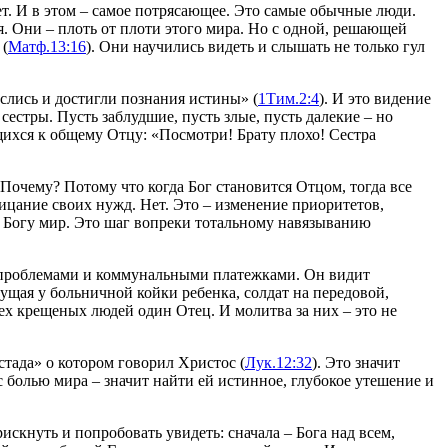
т. И в этом – самое потрясающее. Это самые обычные люди.
я. Они – плоть от плоти этого мира. Но с одной, решающей
 (
Матф.13:16
). Они научились видеть и слышать не только гул
слись и достигли познания истины» (
1Тим.2:4
). И это видение
естры. Пусть заблудшие, пусть злые, пусть далекие – но
щихся к общему Отцу: «Посмотри! Брату плохо! Сестра
. Почему? Потому что когда Бог становится Отцом, тогда все
ицание своих нужд. Нет. Это – изменение приоритетов,
й Богу мир. Это шаг вопреки тотальному навязыванию
.
ми проблемами и коммунальными платежками. Он видит
чущая у больничной койки ребенка, солдат на передовой,
сех крещеных людей один Отец. И молитва за них – это не
стада» о котором говорил Христос (
Лук.12:32
). Это значит
 с болью мира – значит найти ей истинное, глубокое утешение и
искнуть и попробовать увидеть: сначала – Бога над всем,