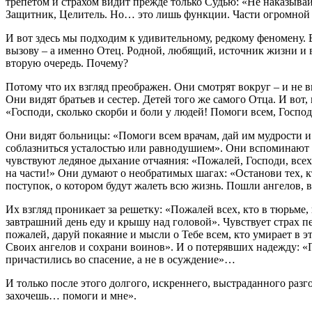
трепетом и страхом видит прежде только Судью: «Не наказывай
Защитник, Целитель. Но… это лишь функции. Части огромной
И вот здесь мы подходим к удивительному, редкому феномену. Е
вызову – а именно Отец. Родной, любящий, источник жизни и в
вторую очередь. Почему?
Потому что их взгляд преображен. Они смотрят вокруг – и не 
Они видят братьев и сестер. Детей того же самого Отца. И вот, 
«Господи, сколько скорби и боли у людей! Помоги всем, Господ
Они видят больницы: «Помоги всем врачам, дай им мудрости и 
соблазниться усталостью или равнодушием». Они вспоминают ш
чувствуют ледяное дыхание отчаяния: «Пожалей, Господи, всех,
на части!» Они думают о необратимых шагах: «Останови тех, к
поступок, о котором будут жалеть всю жизнь. Пошли ангелов, 
Их взгляд проникает за решетку: «Пожалей всех, кто в тюрьме, в
завтрашний день еду и крышу над головой». Чувствует страх пе
пожалей, даруй покаяние и мысли о Тебе всем, кто умирает в 
Своих ангелов и сохрани воинов». И о потерявших надежду: «По
причастились во спасение, а не в осуждение»…
И только после этого долгого, искреннего, выстраданного разго
захочешь… помоги и мне».