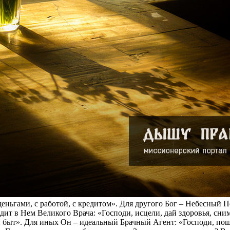
деньгами, с работой, с кредитом». Для другого Бог – Небесный 
идит в Нем Великого Врача: «Господи, исцели, дай здоровья, сним
й быт». Для иных Он – идеальный Брачный Агент: «Господи, пошл