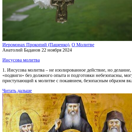
Иеромонах Прокопий (Пащенко)
,
О Молитве
Анатолий Баданов
22 ноября 2024
Иисусова молитва
1. Иисусова молитва – не изолированное действие, но делани
«подвиги» без должного опыта и подготовки небезопасны, могу
приступающий к молитве с покаянием, безопасным образом вк
Читать дальше