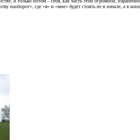
инстве, и только потом – себя, как часть этой огромной, изране
 наоборот», где «я» и «мне» будет стоять не в начале, а в конце