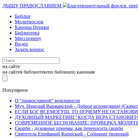
ДЫШУ ПРАВОСЛАВИЕМ
Благотворительный фонд
св. пре
Библия
Молитвослов
Каноны Церкви
Библиотека
Миссионеру
Видео
Задать вопрос
на сайте
на сайте
в библиотеке
по библии
по канонам
Популярное
О "православной" вежливости
Муч. Николай Варжанский - Доброе исповедание (Скачат
ЕСЛИ БОГ ВСЕМОГУЩ, ТО ПОЧЕМУ НЕ ОСТАНОВИТ
ДУХОВНЫЙ МАРКЕТИНГ: КОГДА ВЕРА СТАНОВИТ
СОВРЕМЕННОЕ БЕСНОВАНИЕ: ПРОВЕРКА МОЛИТ
Скорби - духовные приемы, как переносить скорби
Святитель Епифаний Кипрский - Собрание творений