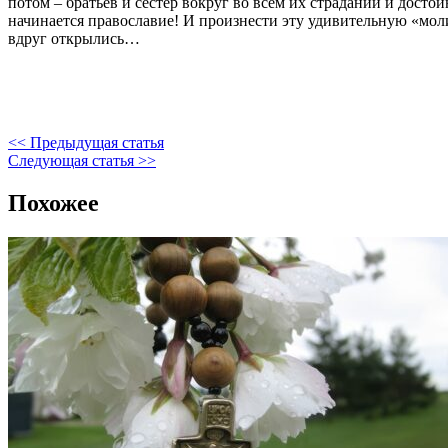
потом – братьев и сестер вокруг во всем их страдании и досто
начинается православие! И произнести эту удивительную «молитву
вдруг открылись…
<< Предыдущая статья
Следующая статья >>
Похожее