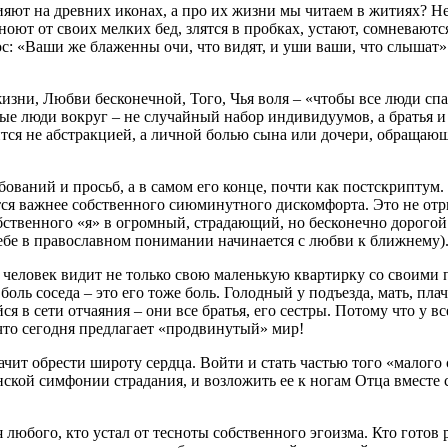
яют на древних иконах, а про их жизни мы читаем в житиях? Не
оют от своих мелких бед, злятся в пробках, устают, сомневаютс
ос: «Ваши же блаженны очи, что видят, и уши ваши, что слышат»
зни, Любви бесконечной, Того, Чья воля – «чтобы все люди спа
ые люди вокруг – не случайный набор индивидуумов, а братья и с
вится не абстракцией, а личной болью сына или дочери, обращаю
ебований и просьб, а в самом его конце, почти как постскриптум
тся важнее собственного сиюминутного дискомфорта. Это не отр
бственного «я» в огромный, страдающий, но бесконечно дорого
себе в православном понимании начинается с любви к ближнему)
ой человек видит не только свою маленькую квартирку со свои
ль соседа – это его тоже боль. Голодный у подъезда, мать, пла
я в сети отчаяния – они все братья, его сестры. Потому что у в
 что сегодня предлагает «продвинутый» мир!
начит обрести широту сердца. Войти и стать частью того «малого 
ленской симфонии страдания, и возложить ее к ногам Отца вместе
любого, кто устал от тесноты собственного эгоизма. Кто готов р