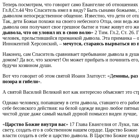
Теперь посмотрим, что говорит само Евангелие об отношениях
Гл.8,Ст.44 Что Спаситель имел в виду? Быть сынами божьими, зн
дьяволом непосредственное общение. Известно, что дети от отц
Так, дети Божьи похожи на своего небесного Отца, они ведь жи
дьявола они получают свое грешное бытие и тоже живут его ж
дьявола, что он уловил их в свою волю
» 2 Тим. Гл.2, Ст. 26
человек, прельстившийся приманкой дьявола. Эта приманка – об
Иннокентий Херсонский, –
мечутся, стараясь вырваться из 
Наконец, сам Спаситель сравнивает пребывание дьявола в душе
домом? Да все, что захочет! Он может прибрать и починить его,
будучи хозяином души.
Вот что говорит об этом святой Иоанн Златоуст: «Д
емоны, раз
позора и гибели
».
А святой Василий Великий вот как интересно объясняет это ст
Однако человеку, попавшему в сети дьявола, ставшего его рабо
себе бесовского действия: на белой одежде видно любое пятныш
чистой душе даже самый малый дурной помысел виден лучше, 
«
Царство Божие внутри вас
» 17 Глава Евангелия от Луки, та
свету, создать его в собственном нашем сердце. Царство Божие 
власти создать в себе и царство дьявола. В Царство Божие вход