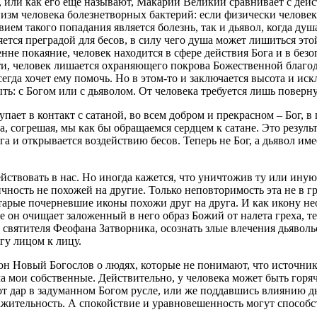
или как его еще называют, Макарий Великий сравнивает с дейст
изм человека болезнетворных бактерий: если физически человек
м такого попадания является болезнь, так и дьявол, когда душа
яется преградой для бесов, в силу чего душа может лишиться эт
енне покаяние, человек находится в сфере действия Бога и в безо
ти, человек лишается охраняющего покрова Божественной благода
егда хочет ему помочь. Но в этом-то и заключается высота и ис
ть: с Богом или с дьяволом. От человека требуется лишь поверну
упает в контакт с сатаной, во всем добром и прекрасном – Бог, 
а, согрешая, мы как бы обращаемся сердцем к сатане. Это результ
га и открывается воздействию бесов. Теперь не Бог, а дьявол име
ействовать в нас. Но иногда кажется, что уничтожив ту или ину
ность не похожей на другие. Только неповторимость эта не в гре
старые почерневшие иконы похожи друг на друга. И как икону не
е он очищает заложенный в него образ Божий от налета греха, те
ам святителя Феофана Затворника, осознать злые влечения дьяво
агу лицом к лицу.
он Новый Богослов о людях, которые не понимают, что источником
а мои собственные. Действительно, у человека может быть горяча
тот дар в задуманном Богом русле, или же поддавшись влиянию д
ражительность. А спокойствие и уравновешенность могут способс