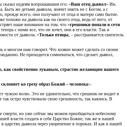
ы сказал иудеям вопрошавшим его: «
Ваш отец дьявол
» Ин.
 Быть же детьми дьявола, значит иметь не с Богом, а с
, прежде всего, они получают от отца и матери само бытие.
 похожи на дьявола как на своего отца, ведь от него, от
тряет наше внимание на том, что «
грешники попали в сети
еперь с ними все, что он хочет, они в его власти. Так и
имости от дьявола. «
Только птицы
, – расстраивается святитель
ь о многом нам говорит. Что хозяин может сделать со своим
озиданию. Не приходится сомневаться, что сделает дьявол,
но, как свойственно лукавым, страстно желающим нашего
 склоняет ко греху образ Божий – человека
».
яет чужую волю. Это не удивительно, что грешник не видит в
 так остро чувствовали свою греховность, так каялись. В
сле смерти, но уже сейчас мы можем приобщиться небесному
нашей власти создать в себе Царство Божие, так же в нашей
, в царство дьявола через укоренение в пороках. И как в нашей