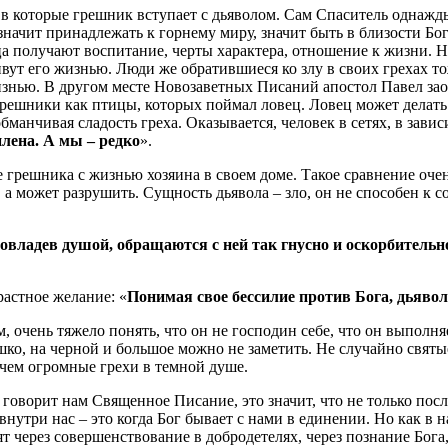
 в которые грешник вступает с дьяволом. Сам Спаситель однажд
ачит принадлежать к горнему миру, значит быть в близости Бога.
а получают воспитание, черты характера, отношение к жизни. Но
вут его жизнью. Люди же обратившиеся ко злу в своих грехах тоже
изнью. В другом месте Новозаветных Писаний апостол Павел заос
. Грешники как птицы, которых поймал ловец. Ловец может делать т
манчивая сладость греха. Оказывается, человек в сетях, в завис
плена. А мы – редко
».
 грешника с жизнью хозяина в своем доме. Такое сравнение очен
 а может разрушить. Сущность дьявола – зло, он не способен к с
 овладев душой, обращаются с ней так гнусно и оскорбитель
растное желание: «
Понимая свое бессилие против Бога, дьявол
м, очень тяжело понять, что он не господин себе, что он выполн
ко, на черной и большое можно не заметить. Не случайно святые
чем огромные грехи в темной душе.
к говорит нам Священное Писание, это значит, что не только по
внутри нас – это когда Бог бывает с нами в единении. Но как в 
ят через совершенствование в добродетелях, через познание Бога