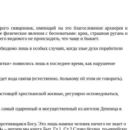
орого священник, имеющий на это благословение архиерея и
е физические явления с бесноватыми: крик, страшная ругань и
его видимого не происходить, что чаще и бывает.
обходимо лишь в особых случаях, когда злые духи поработили
тки» появились лишь в последнее время, как нарушение
ет вода святая (естественно, больному об этом не говорить).
астоящей христианской жизнью, регулярно исповедоваться,
да самый одаренный и могущественный из ангелов Денница в
противящаяся Богу. Это лишь намеки человек ничего не знает о
й
» – читаем мы книгу Быт. Гл.1, Ст.2 Слово бездна, по-еврейски