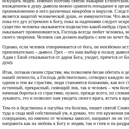
искушать людей. Именно поэтому святой Макарий Египетский, 
вхождением в душу дьявола можно сравнить попадание в орган
проникновению в него различных микробов и вирусов. Следствие
является защитой человеческой души, ее иммунитетом. Что явл
пока его дух устремлен к Богу, пока за падениями следует искр
существо человека оказывается подвластно какой-нибудь страс
наказывает провинившегося, Господь всегда любит человека, вс
своего творения. Человек сам должен выбрать с кем он хочет бы
Однако, если человек отворачивается от бога, он неизбежно вст
привлекательно – дьявол. Грех – это наш выбор в пользу дьявол
Адам с Евой отказывается от даров Бога, уходит, прячется от Бо
душу.
Итак, потакая своим страстям, мы позволяем бесам обитать и д
нашей личности, а Господь действительно, сотворил каждую лич
одним и тем же страстям, люди становятся похожими, как все 
истинный, прекрасный, сияющий лик, так и человек – чем боле
начиная бороться со страстями, нужно, прежде всего, по слов
лукавого, это и позволит нам увидеть своего врага, встать к вр
Тем-то и бедственна и пагубна эта болезнь, пишет святой Симе
туда и сюда мой собственный ум, я думаю, что эти кружения ум
созерцанию, но именно от человека зависит, направит ли он э
направить как на любовь к Богу и людям, так и гнев и на разд