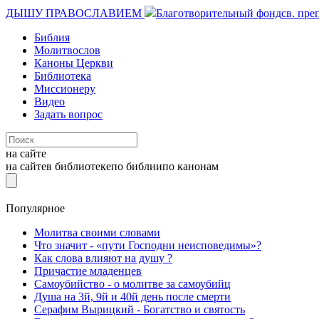
ДЫШУ ПРАВОСЛАВИЕМ
Благотворительный фонд
св. пре
Библия
Молитвослов
Каноны Церкви
Библиотека
Миссионеру
Видео
Задать вопрос
на сайте
на сайте
в библиотеке
по библии
по канонам
Популярное
Молитва своими словами
Что значит - «пути Господни неисповедимы»?
Как слова влияют на душу ?
Причастие младенцев
Самоубийство - о молитве за самоубийц
Душа на 3й, 9й и 40й день после смерти
Серафим Вырицкий - Богатство и святость