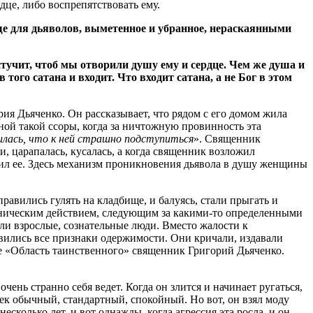
дце, либо воспрепятствовать ему.
ще для дьяволов, выметенное и убранное, нераскаянными
 стучит, чтоб мы отворили душу ему и сердце. Чем же душа и
того сатана и входит. Что входит сатана, а не Бог в этом
ия Дьяченко. Он рассказывает, что рядом с его домом жила
дной такой ссоры, когда за ничтожную провинность эта
илась, что к ней страшно подступиться
». Священник
 царапалась, кусалась, а когда священник возложил
авил ее. Здесь механизм проникновения дьявола в душу женщины
равились гулять на кладбище, и балуясь, стали прыгать и
ханическим действием, следующим за какими-то определенными
ыли взрослые, сознательные люди. Вместо жалости к
оявились все признаки одержимости. Они кричали, издавали
иге «Область таинственного» священник Григорий Дьяченко.
ень странно себя ведет. Когда он злится и начинает ругаться,
век обычный, стандартный, спокойный. Но вот, он взял моду
несколько лет, и вот однажды, когда агрессия эта росла, и он