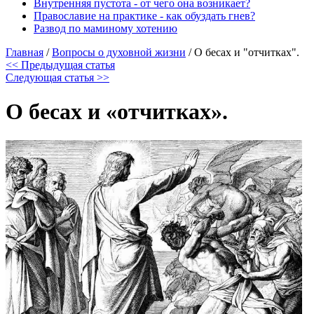
Внутренняя пустота - от чего она возникает?
Православие на практике - как обуздать гнев?
Развод по маминому хотению
Главная
/
Вопросы о духовной жизни
/
О бесах и "отчитках".
<< Предыдущая статья
Следующая статья >>
О бесах и «отчитках».