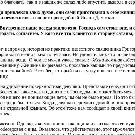
 благодать, так и в наших же силах либо впустить дьявола в сер
ди привлекли злых духов, они сами приготовили в себе жили
а нечистого
» – говорит преподобный Иоанн Дамаскин.
Внутреннее наше всегда заключено, Господь сам стоит вне, и
ати, согласием. У кого все это клонится в сторону сатаны, в 
, например, история из практики известного священника Григор
арливой и вечно с кем-то ругалась. Не удивительно, что после о
рашные вещи. О чем ее муж в ужасе сказал: «
Жена моя так взбес
 женщину. Женщина вырывалась, бросалась какими-то предметами,
шенно спокойной. Этот бес, который на секунду вошел в нее ост
щину.
 на удивление поверхностные девушки. Представьте себе, они отп
Вселение, также как и единение с Господом, не может быть ме
себя ничего не понимающие дети, им бы не было вреда. Но это б
 их сердце было злым. Когда девушки вернулись домой, в них пр
рли в отдельной комнате. Об этом тоже нам сообщает в своей кн
ушек.
ктики. Однажды ко мне пришла женщина и сказала, что ее муж оч
побеседовал с ним. Оказалось, что действительно, этот муж чело
может быть, бить их даже чем-то. Он описывает, что так все было 