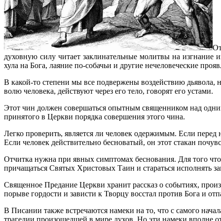
От
духовную силу читает заклинательные молитвы на изгнание из
хула на Бога, лаяние по-собачьи и другие нечеловеческие проя
В какой-то степени мы все подвержены воздействию дьявола, 
волю человека, действуют через его тело, говорят его устами.
Этот чин должен совершаться опытным священником над одним
принятого в Церкви порядка совершения этого чина.
Легко проверить, является ли человек одержимым. Если перед ни
Если человек действительно бесноватый, он этот стакан почувст
Отчитка нужна при явных симптомах беснования. Для того что
причащаться Святых Христовых Таин и стараться исполнять з
Священное Предание Церкви хранит рассказ о событиях, прои
порыве гордости и зависти к Творцу восстал против Бога и отп
В Писании также встречаются намеки на то, что с самого начал
трагедии произошедшей в мире духов. Но эти намеки вполне о