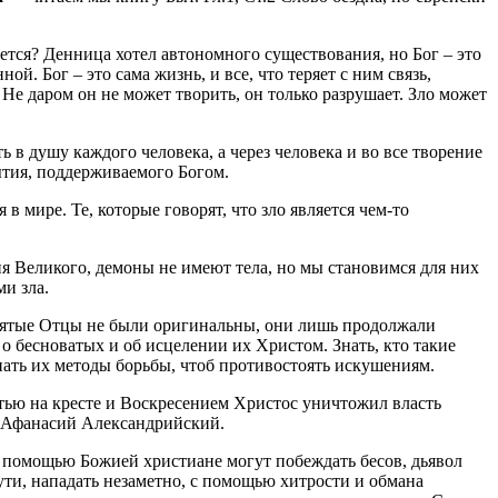
ется? Денница хотел автономного существования, но Бог – это
ой. Бог – это сама жизнь, и все, что теряет с ним связь,
 Не даром он не может творить, он только разрушает. Зло может
 в душу каждого человека, а через человека и во все творение
бытия, поддерживаемого Богом.
в мире. Те, которые говорят, что зло является чем-то
я Великого, демоны не имеют тела, но мы становимся для них
и зла.
Святые Отцы не были оригинальны, они лишь продолжали
 бесноватых и об исцелении их Христом. Знать, кто такие
нать их методы борьбы, чтоб противостоять искушениям.
ртью на кресте и Воскресением Христос уничтожил власть
й Афанасий Александрийский.
 с помощью Божией христиане могут побеждать бесов, дьявол
ути, нападать незаметно, с помощью хитрости и обмана