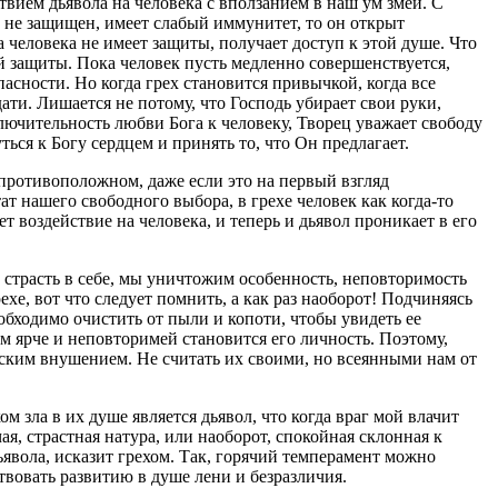
вием дьявола на человека с вползанием в наш ум змеи. С
 не защищен, имеет слабый иммунитет, то он открыт
 человека не имеет защиты, получает доступ к этой душе. Что
ой защиты. Пока человек пусть медленно совершенствуется,
пасности. Но когда грех становится привычкой, когда все
ти. Лишается не потому, что Господь убирает свои руки,
ключительность любви Бога к человеку, Творец уважает свободу
ться к Богу сердцем и принять то, что Он предлагает.
в противоположном, даже если это на первый взгляд
ат нашего свободного выбора, в грехе человек как когда-то
ет воздействие на человека, и теперь и дьявол проникает в его
ю страсть в себе, мы уничтожим особенность, неповторимость
хе, вот что следует помнить, а как раз наоборот! Подчиняясь
обходимо очистить от пыли и копоти, чтобы увидеть ее
м ярче и неповторимей становится его личность. Поэтому,
льским внушением. Не считать их своими, но всеянными нам от
 зла в их душе является дьявол, что когда враг мой влачит
я, страстная натура, или наоборот, спокойная склонная к
ьявола, исказит грехом. Так, горячий темперамент можно
твовать развитию в душе лени и безразличия.