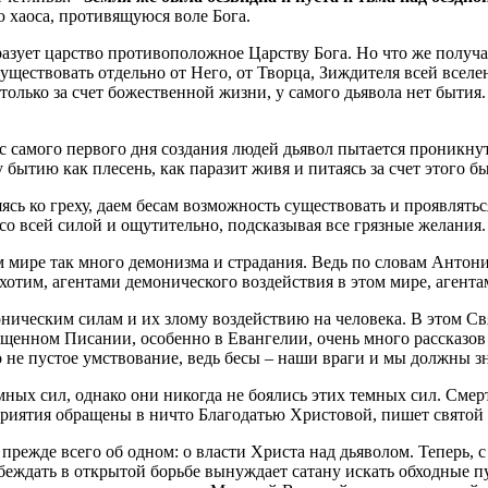
ю хаоса, противящуюся воле Бога.
азует царство противоположное Царству Бога. Но что же получа
существовать отдельно от Него, от Творца, Зиждителя всей вселенн
олько за счет божественной жизни, у самого дьявола нет бытия.
 самого первого дня создания людей дьявол пытается проникнуть
 бытию как плесень, как паразит живя и питаясь за счет этого 
ь ко греху, даем бесам возможность существовать и проявляться 
 со всей силой и ощутительно, подсказывая все грязные желания.
 мире так много демонизма и страдания. Ведь по словам Антони
отим, агентами демонического воздействия в этом мире, агентам
ническим силам и их злому воздействию на человека. В этом 
щенном Писании, особенно в Евангелии, очень много рассказов о
о не пустое умствование, ведь бесы – наши враги и мы должны з
мных сил, однако они никогда не боялись этих темных сил. Сме
едприятия обращены в ничто Благодатью Христовой, пишет свято
 прежде всего об одном: о власти Христа над дьяволом. Теперь,
обеждать в открытой борьбе вынуждает сатану искать обходные п