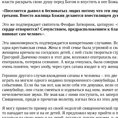
власти раскрыть свою душу перед Богом и впустить в нее Божью
«
Поселяется дьявол в бесноватых людях потому что эти лю
грехами. Вместо жилища Божия делаются вместилищем дух
Это же подтверждает святитель Феофан Затворник, цитирую: «
сердце отворяется? Сочувствием, предрасположением к благод
виноват сам челове
к».
Эта закономерность подтверждается конкретными случаями. Вот
одна крестьянская семья. Жена в этой семье была угрюмой и св
женщина кричала на соседских детей, с ней стали твориться ст
Григорий Дьяченко пошел в этот дом, возложил епитрахиль на
епитрахиль, потеряла сознание. А когда очнулась, была совер
очень понятен, через злобу, через грех сатана входит в эту жен
Героини другого случая вхождения сатаны в человека – это две
играть на могиле одного недавно похороненного самоубийцы. 
событиями. Если бы так вот, как вели себя эти девушки, вели 
самоубийце, они стали смеяться и издеваться над ним, значит
нечеловеческие звуки. Не зная как с ними поступить, их запе
Священник, придя и прочитав молитву, изгнал беса из этих дев
Я могу привести пример из своей недолгой священнической пра
то нападает на нее и на ее детей. Я предложил мужу прийти и 
кидаться на свою жену и на детей, ругаться, топать ногами, и, 