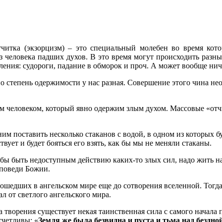
читка (экзорцизм) – это специальный молебен во время кот
 человека падших духов. В это время могут происходить разны
вления: судороги, падание в обморок и проч. А может вообще нич
но степень одержимости
у нас разная. Совершение этого чина не
 человеком, который явно одержим злым духом. Массовые «отчи
м поставить несколько стаканов с водой, в одном из которых буд
вует и будет бояться его взять, как бы мы не меняли стаканы.
бы быть недоступным действию каких-то злых сил, надо жить н
аповеди Божии.
зошедших в ангельском мире еще до сотворения вселенной. Тог
ал от светлого ангельского мира.
а творения существует некая таинственная сила с самого начала 
тчетливы: «
Земля же была безвидна и пуста и тьма над бездно