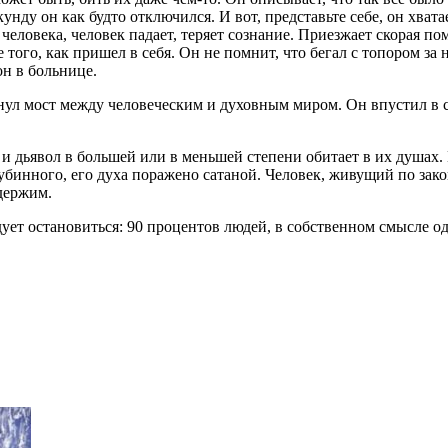
кунду он как будто отключился. И вот, представьте себе, он хвата
 человека, человек падает, теряет сознание. Приезжает скорая п
того, как пришел в себя. Он не помнит, что бегал с топором за
он в больнице.
нул мост между человеческим и духовным миром. Он впустил в се
й и дьявол в большей или в меньшей степени обитает в их душах
убинного, его духа поражено сатаной. Человек, живущий по зако
держим.
ует остановиться: 90 процентов людей, в собственном смысле оде