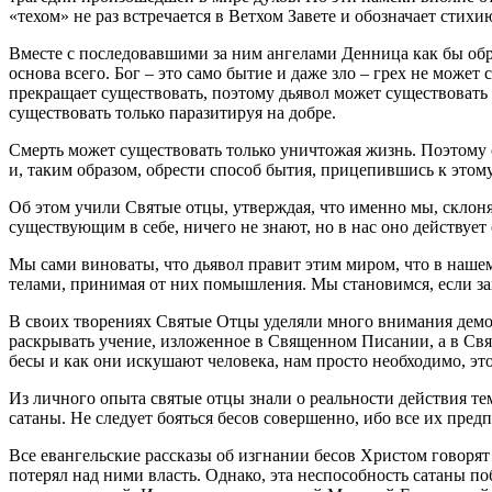
«техом» не раз встречается в Ветхом Завете и обозначает стихи
Вместе с последовавшими за ним ангелами Денница как бы обр
основа всего. Бог – это само бытие и даже зло – грех не может 
прекращает существовать, поэтому дьявол может существовать т
существовать только паразитируя на добре.
Смерть может существовать только уничтожая жизнь. Поэтому с
и, таким образом, обрести способ бытия, прицепившись к этому
Об этом учили Святые отцы, утверждая, что именно мы, склоняяс
существующим в себе, ничего не знают, но в нас оно действует
Мы сами виноваты, что дьявол правит этим миром, что в нашем
телами, принимая от них помышления. Мы становимся, если зах
В своих творениях Святые Отцы уделяли много внимания демо
раскрывать учение, изложенное в Священном Писании, а в Свя
бесы и как они искушают человека, нам просто необходимо, эт
Из личного опыта святые отцы знали о реальности действия те
сатаны. Не следует бояться бесов совершенно, ибо все их пр
Все евангельские рассказы об изгнании бесов Христом говорят
потерял над ними власть. Однако, эта неспособность сатаны п