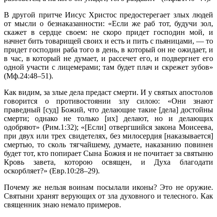
В другой притче Иисус Христос предостерегает злых людей
от мысли о безнаказанности: «Если же раб тот, будучи зол,
скажет в сердце своем: не скоро придет господин мой, и
начнет бить товарищей своих и есть и пить с пьяницами, — то
придет господин раба того в день, в который он не ожидает, и
в час, в который не думает, и рассечет его, и подвергнет его
одной участи с лицемерами; там будет плач и скрежет зубов»
(Мф.24:48–51).
Как видим, за злые дела предаст смерти. И у святых апостолов
говорится о противостоянии злу силою: «Они знают
праведный [суд] Божий, что делающие такие [дела] достойны
смерти; однако не только [их] делают, но и делающих
одобряют» (Рим.1:32); «[Если] отвергшийся закона Моисеева,
при двух или трех свидетелях, без милосердия [наказывается]
смертью, то сколь тягчайшему, думаете, наказанию повинен
будет тот, кто попирает Сына Божия и не почитает за святыню
Кровь завета, которою освящен, и Духа благодати
оскорбляет?» (Евр.10:28–29).
Почему же нельзя воинам посылали иконы? Это не оружие.
Святыни хранят верующих от зла духовного и телесного. Как
священник знаю немало примеров.