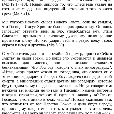
(Мф.19:17–18). Новым явилось то, что Спаситель указал на
состояние сердца как внутренний источник этого тяжкого
греха (Мк.7:21).
Мы глубоко исказим смысл Нового Завета, если не увидим,
что Господь Иисус Христос был непримирим к злу. Он лишь
запрещает отвечать злом за зло, уподобляться ему. Этим
Спаситель призывает к личному духовному подвигу: «не
противься злому. Но кто ударит тебя в правую щеку твою,
обрати к нему и другую» (Мф.5:39).
Сам Спаситель дал нам высочайший пример, принеся Себя в
Жертву за наши грехи. Но когда зло укореняется и является
опасным для многих, оно не должно оставаться
безнаказанным. Что Господь говорит о злых виноградарях?:
«Итак, когда придет хозяин виноградника, что сделает он с
этими виноградарями? Говорят Ему: злодеев сих предаст злой
смерти, а виноградник отдаст другим виноградарям, которые
будут отдавать ему плоды во времена свои. Иисус говорит им:
неужели вы никогда не читали в Писании: камень, который
отвергли строители, тот самый сделался главою угла? Это от
Господа, и есть дивно в очах наших? Потому сказываю вам,
что отнимется от вас Царство Божие и дано будет народу,
приносящему плоды его; и тот, кто упадет на этот камень,
разобьется, а на кого он упадет, того раздавит» (Мф.21:40–44).