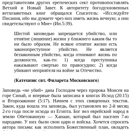
представителям других еретических сект противопоставлять
Ветхий и Новый Завет. К авторитету богодухновенных
ветхозаветных книг обращался Спаситель: «Исследуйте
Писания, ибо вы думаете чрез них иметь жизнь вечную; а они
свидетельствуют о Мне» (Ин.5:39).
Шестой заповедью запрещается убийство, или
отнятие (лишение) жизни у ближнего каким бы то
ни было образом. Не всякое отнятие жизни есть
законопреступное убийство. Не является
беззаконным убийство, когда отнимают жизнь по
должности, как-то: 1) когда преступника
наказывают смертью по правосудию; 2) когда
убивают неприятеля на войне за Отечество.
(
Катехизис свт. Филарета Московского
)
Заповедь «не убий» дана Господом через пророка Моисея на
горе Синай, и впервые была записана в книгах Исход (20:15)
и Второзаконие (5:17). Начнем с этих священных текстов.
Закон, куда вошла эта заповедь, был установлен во 2-й месяц
2-го года после исхода из Египта. Бог вел еврейский народ в
землю Обетованную — Ханаан, который был населен 7-ю
народами. У них были свои цари и войска. Хочется спросить
автора письма: как исполнить Божественный план, овладеть