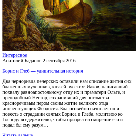
Интересное
Анатолий Баданов
2 сентября 2016
Борис и Глеб — удивительная история
Два черноризца печерских оставили нам описание жития сих
блаженных мучеников, князей русских: Иаков, написавший
похвалу равноапостольному отцу их и праматери Ольге, и
преподобный Нестор, сохранивший для потомства
красноречивым пером своим житие великого отца
иночествующих Феодосия. Благоговейно начинает он и
повесть о страдании святых Бориса и Глеба, молитвою ко
Господу вседержителю, чтобы призрел на смирение его и
подал бы ему разум…
Читать дальше