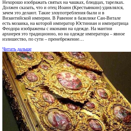
Нехорошо изображать святых на чашках, блюдцах, тарелках.
Должен сказать, что и отец Иоанн (Крестьянкин) удивлялся,
зачем это делают. Такие злоупотребления были и в
Византийской империи. В Равенне в базилике Сан-Витале
есть мозаика, на которой император Юстиниан и императрица
Феодора изображены с иконами на одежде. На мантии
архиерея это традиционно, но на одежде императора – явное
излишество, по сути – пренебрежение…
Читать дальше