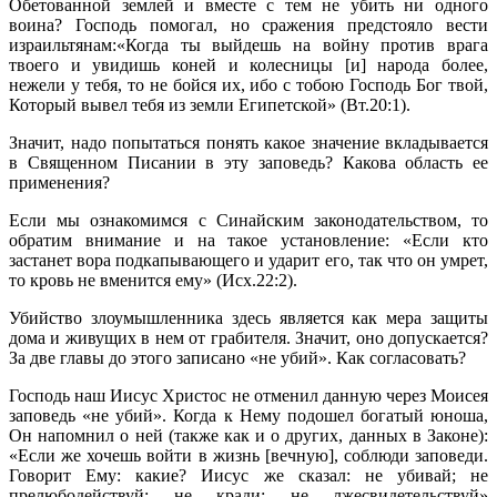
Обетованной землей и вместе с тем не убить ни одного
воина? Господь помогал, но сражения предстояло вести
израильтянам:«Когда ты выйдешь на войну против врага
твоего и увидишь коней и колесницы [и] народа более,
нежели у тебя, то не бойся их, ибо с тобою Господь Бог твой,
Который вывел тебя из земли Египетской» (Вт.20:1).
Значит, надо попытаться понять какое значение вкладывается
в Священном Писании в эту заповедь? Какова область ее
применения?
Если мы ознакомимся с Синайским законодательством, то
обратим внимание и на такое установление: «Если кто
застанет вора подкапывающего и ударит его, так что он умрет,
то кровь не вменится ему» (Исх.22:2).
Убийство злоумышленника здесь является как мера защиты
дома и живущих в нем от грабителя. Значит, оно допускается?
За две главы до этого записано «не убий». Как согласовать?
Господь наш Иисус Христос не отменил данную через Моисея
заповедь «не убий». Когда к Нему подошел богатый юноша,
Он напомнил о ней (также как и о других, данных в Законе):
«Если же хочешь войти в жизнь [вечную], соблюди заповеди.
Говорит Ему: какие? Иисус же сказал: не убивай; не
прелюбодействуй; не кради; не лжесвидетельствуй»