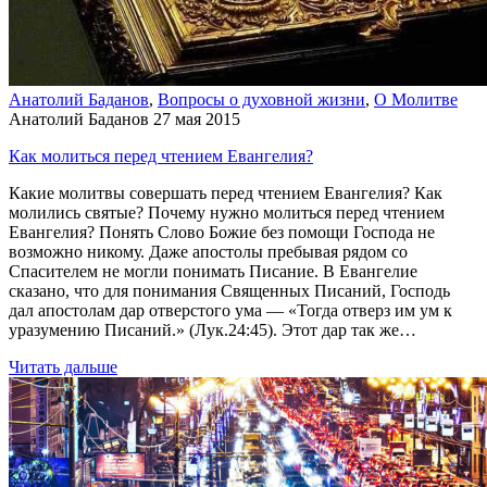
Анатолий Баданов
,
Вопросы о духовной жизни
,
О Молитве
Анатолий Баданов
27 мая 2015
Как молиться перед чтением Евангелия?
Какие молитвы совершать перед чтением Евангелия? Как
молились святые? Почему нужно молиться перед чтением
Евангелия? Понять Слово Божие без помощи Господа не
возможно никому. Даже апостолы пребывая рядом со
Спасителем не могли понимать Писание. В Евангелие
сказано, что для понимания Священных Писаний, Господь
дал апостолам дар отверстого ума — «Тогда отверз им ум к
уразумению Писаний.» (Лук.24:45). Этот дар так же…
Читать дальше