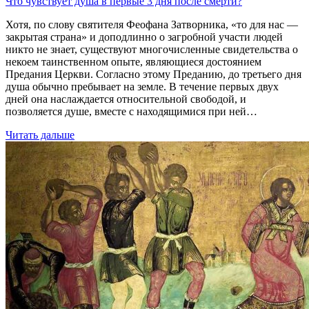
Что чувствует душа в первые 3 дня после смерти?
Хотя, по слову святителя Феофана Затворника, «то для нас —
закрытая страна» и доподлинно о загробной участи людей
никто не знает, существуют многочисленные свидетельства о
некоем таинственном опыте, являющиеся достоянием
Предания Церкви. Согласно этому Преданию, до третьегo дня
душа обычно пребывает на земле. В течение первых двух
дней она наслаждается относительной свободой, и
позволяется душе, вместе с находящимися при ней…
Читать дальше