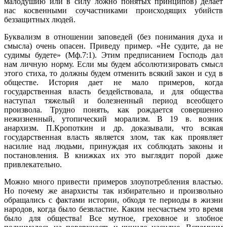
малодушию или в силу ложно понятых принципов) делает
нас косвенными соучастниками происходящих убийств
беззащитных людей.
Буквализм в отношении заповедей (без понимания духа и
смысла) очень опасен. Приведу пример. «Не судите, да не
судимы будете» (Мф.7:1). Этим предписанием Господь дал
нам личную норму. Если мы будем абсолютизировать смысл
этого стиха, то должны будем отменить всякий закон и суд в
обществе. История дает не мало примеров, когда
государственная власть бездействовала, и для общества
наступал тяжелый и болезненный период всеобщего
произвола. Трудно понять, как рождается совершенно
нежизненный, утопический морализм. В 19 в. возник
анархизм. П.Кропоткин и др. доказывали, что всякая
государственная власть является злом, так как проявляет
насилие над людьми, принуждая их соблюдать законы и
постановления. В книжках их это выглядит порой даже
привлекательно.
Можно много привести примеров злоупотребления властью.
Но почему же анархисты так избирательно и произвольно
обращались с фактами истории, обходя те периоды в жизни
народов, когда было безвластие. Каким несчастьем это время
было для общества! Все мутное, греховное и злобное