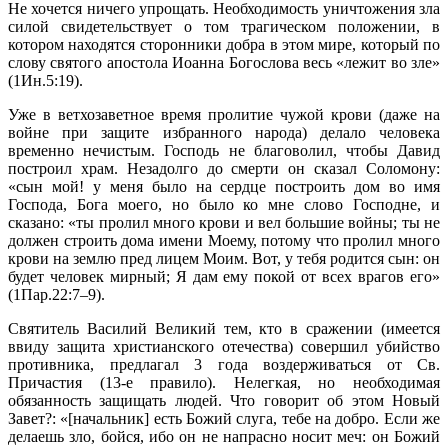
Не хочется ничего упрощать. Необходимость уничтожения зла
силой свидетельствует о том трагическом положении, в
котором находятся сторонники добра в этом мире, который по
слову святого апостола Иоанна Богослова весь «лежит во зле»
(1Ин.5:19).
Уже в ветхозаветное время пролитие чужой крови (даже на
войне при защите избранного народа) делало человека
временно нечистым. Господь не благоволил, чтобы Давид
построил храм. Незадолго до смерти он сказал Соломону:
«сын мой! у меня было на сердце построить дом во имя
Господа, Бога моего, но было ко мне слово Господне, и
сказано: «ты пролил много крови и вел большие войны; ты не
должен строить дома имени Моему, потому что пролил много
крови на землю пред лицем Моим. Вот, у тебя родится сын: он
будет человек мирный; Я дам ему покой от всех врагов его»
(1Пар.22:7–9).
Святитель Василий Великий тем, кто в сражении (имеется
ввиду защита христианского отечества) совершил убийство
противника, предлагал 3 года воздерживаться от Св.
Причастия (13-е правило). Нелегкая, но необходимая
обязанность защищать людей. Что говорит об этом Новый
Завет?: «[начальник] есть Божий слуга, тебе на добро. Если же
делаешь зло, бойся, ибо он не напрасно носит меч: он Божий