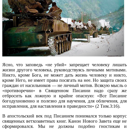
Ясно, что заповедь «не убий» запрещает человеку лишать
жизни другого человека, руководствуясь личными мотивами.
Никто, кроме Бога, не может дать жизнь человеку и никто,
кроме Него, не имеет права посягать на нее. Но защита своих
граждан от насильников — не личный мотив. Всякую мысль о
«противоречии» в Священном Писании надо сразу же
отбросить как ложную и крайне опасную: «Все Писание
богодухновенно и полезно для научения, для обличения, для
исправления, для наставления
в праведности» (2 Тим.3:16).
В апостольский век под Писанием понимался только корпус
священных ветхозаветных книг. Канон Нового Завета еще не
сформировался. Мы не должны подобно гностикам и