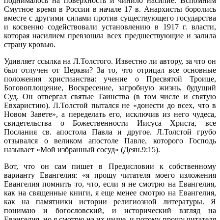
поднималось на поверхность и чинило насилие. Вспомним
Смутное время в России в начале 17 в. Анархисты боролись
вместе с другими силами против существующего государства
и косвенно содействовали установлению в 1917 г. власти,
которая насилием превзошла всех предшествующие и залила
страну кровью.
Удивляет ссылка на Л.Толстого. Известно ли автору, за что он
был отлучен от Церкви? За то, что отрицал все основные
положения христианства: учение о Пресвятой Троице,
Боговоплощение, Воскресение, загробную жизнь, будущий
Суд. Он отвергал святые Таинства (в том числе и святую
Евхаристию). Л.Толстой пытался не «донести до всех, что в
Новом Завете», а переделать его, исключив из него чудеса,
свидетельства о Божественности Иисуса Христа, все
Послания св. апостола Павла и другое. Л.Толстой грубо
отзывался о великом апостоле Павле, которого Господь
называет «Мой избранный сосуд» (Деян.9:15).
Вот, что он сам пишет в Предисловии к собственному
варианту Евангелия: «я прошу читателя моего изложения
Евангелия помнить то, что, если я не смотрю на Евангелия,
как на священные книги, я еще менее смотрю на Евангелия,
как на памятники истории религиозной литературы. Я
понимаю и богословский, и исторический взгляд на
Евангелия, но я смотрю на их иначе, и потому прошу читателя