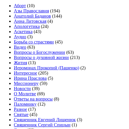
Аборт
(10)
Азы Православия
(194)
Анатолий Баданов
(144)
Анна Литовская
(4)
Апологетика
(24)
Аскетика
(43)
Аудио
(3)
Борьба со страстями
(45)
Видео
(63)
Вопросы о Богослужении
(63)
Вопросы о духовной жизни
(213)
Жития
(13)
Иеромонах Прокопий (Пащенко)
(2)
Интересное
(205)
Ирина Праслова
(5)
Миссионеру
(59)
Новости
(39)
О Молитве
(69)
Ответы на вопросы
(8)
Паломнику
(12)
Разное
(17)
Святые
(45)
Священник Евгений Лищенюк
(3)
Священник Сергий Спицын
(1)