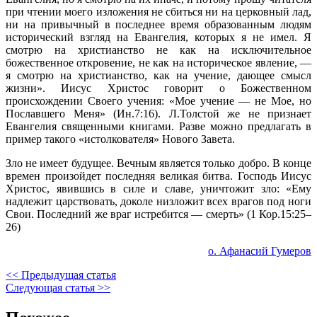
при чтении моего изложения не сбиться ни на церковный лад,
ни на привычный в последнее время образованным людям
исторический взгляд на Евангелия, которых я не имел. Я
смотрю на христианство не как на исключительное
божественное откровение, не как на историческое явление, —
я смотрю на христианство, как на учение, дающее смысл
жизни». Иисус Христос говорит о Божественном
происхождении Своего учения: «Мое учение — не Мое, но
Пославшего Меня» (Ин.7:16). Л.Толстой же не признает
Евангелия священными книгами. Разве можно предлагать в
пример такого «истолкователя» Нового Завета.
Зло не имеет будущее. Вечным является только добро. В конце
времен произойдет последняя великая битва. Господь Иисус
Христос, явившись в силе и славе, уничтожит зло: «Ему
надлежит царствовать, доколе низложит всех врагов под ноги
Свои. Последний же враг истребится — смерть» (1 Кор.15:25–
26)
о. Афанасий Гумеров
<< Предыдущая статья
Следующая статья >>