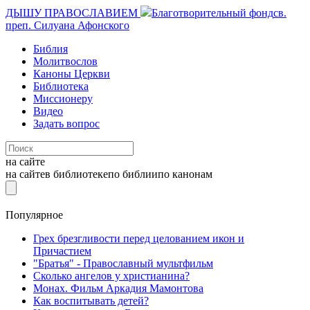
ДЫШУ ПРАВОСЛАВИЕМ
Благотворительный фонд
св.
преп. Силуана Афонского
Библия
Молитвослов
Каноны Церкви
Библиотека
Миссионеру
Видео
Задать вопрос
на сайте
на сайте
в библиотеке
по библии
по канонам
Популярное
Грех брезгливости перед целованием икон и
Причастием
"Братья" - Православный мультфильм
Сколько ангелов у христианина?
Монах. Фильм Аркадия Мамонтова
Как воспитывать детей?