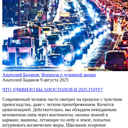
Анатолий Баданов
,
Вопросы о духовной жизни
Анатолий Баданов
9 августа 2025
ЧТО УДИВИЛО БЫ АПОСТОЛОВ В 2025 ГОДУ?
Современный человек часто смотрит на прошлое с чувством
превосходства, даже с легким пренебрежением. Кичится
цивилизацией. Действительно, мы обладаем невиданным:
мгновенная связь через континенты, океаны знаний в
кармане, машины, летающие по небу и земле, попытки
штурмовать космические миры. Школьник искренне