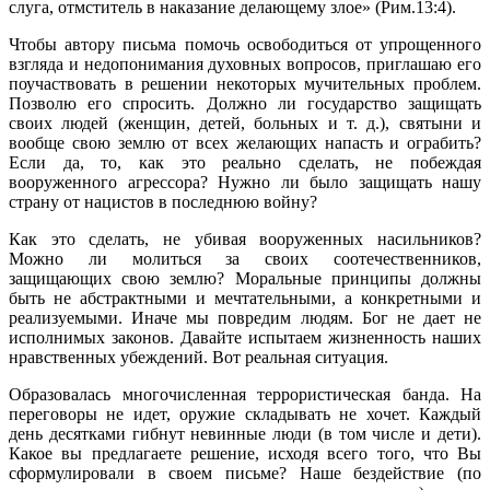
слуга, отмститель в наказание делающему злое» (Рим.13:4).
Чтобы автору письма помочь освободиться от упрощенного
взгляда и недопонимания духовных вопросов, приглашаю его
поучаствовать в решении некоторых мучительных проблем.
Позволю его спросить. Должно ли государство защищать
своих людей (женщин, детей, больных и т. д.), святыни и
вообще свою землю от всех желающих напасть и ограбить?
Если да, то, как это реально сделать, не побеждая
вооруженного агрессора? Нужно ли было защищать нашу
страну от нацистов в последнюю войну?
Как это сделать, не убивая вооруженных насильников?
Можно ли молиться за своих соотечественников,
защищающих свою землю? Моральные принципы должны
быть не абстрактными и мечтательными, а конкретными и
реализуемыми. Иначе мы повредим людям. Бог не дает не
исполнимых законов. Давайте испытаем жизненность наших
нравственных убеждений. Вот реальная ситуация.
Образовалась многочисленная террористическая банда. На
переговоры не идет, оружие складывать не хочет. Каждый
день десятками гибнут невинные люди (в том числе и дети).
Какое вы предлагаете решение, исходя всего того, что Вы
сформулировали в своем письме? Наше бездействие (по