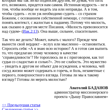
который мы так легко подносим другим, не думая, что пить
его, возможно, придется нам самим. Истинная мудрость – не в
том, чтобы вообще не видеть зла или неправды. А в том,
чтобы судить – если уж необходимо судить – со страхом
Божиим, с осознанием собственной немощи, с готовностью
понять контекст, с жалостью к падшему. Потому что милость,
как сказано в другом месте Писания, «Милость превозносится
над судом» (
Иак.2:13
). Она выше, сильнее, спасительнее.
Так что же делать? Может, начать с малого? Прежде чем
вынести свой вердикт – вслух или мысленно – остановиться.
Спросить себя: «А я знаю всю историю? А я готов сам выпить
то, что предлагаю этому человеку в качестве
‘справедливости’? Не тороплюсь ли я с приговором, как тот
судья со сладостью и солью?». Это не слабость. Это мужество
– увидеть в другом не объект для осуждения, а человека, чей
сосуд жизни может содержать и горечь, и боль, незаметные с
первого, поверхностного взгляда. Готовы ли мы к такому
взгляду? Готовы ли мерить милостью?
Анатолий БАДАНОВ
администратор миссионерского
проекта «Дышу Православием»
<< Предыдущая статья
Следующая статья >>