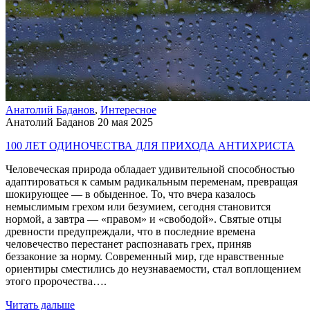
Анатолий Баданов
,
Интересное
Анатолий Баданов
20 мая 2025
100 ЛЕТ ОДИНОЧЕСТВА ДЛЯ ПРИХОДА АНТИХРИСТА
Человеческая природа обладает удивительной способностью
адаптироваться к самым радикальным переменам, превращая
шокирующее — в обыденное. То, что вчера казалось
немыслимым грехом или безумием, сегодня становится
нормой, а завтра — «правом» и «свободой». Святые отцы
древности предупреждали, что в последние времена
человечество перестанет распознавать грех, приняв
беззаконие за норму. Современный мир, где нравственные
ориентиры сместились до неузнаваемости, стал воплощением
этого пророчества….
Читать дальше