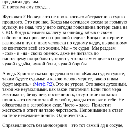
предлагал другим.
И протянул ему сосуд…
Жутковато? Но ведь это не про какого-то абстрактного судью
прошлого. Это про нас. Когда мы осуждаем соседа за громкую
музыку, не зная, что у него сегодня годовщина потери сына на
СВО. Когда клеймим коллегу за ошибку, забыв о своем
собственном провале на прошлой неделе. Когда в интернете
разносим в пух и прах человека по одному кадру, вырванному
из контекста всей его жизни. Мы – те судьи. Мы раздаем
«соль» и «яд» своих оценок, даже не пытаясь по-
настоящему попробовать, понять, что на самом деле в сосуде
чужой судьбы, чужой боли, чужой борьбы.
А ведь Христос сказал предельно ясно: «Каким судом судите,
таким будете судимы; и какою мерою мерите, такою и вам
будут мерить.» (
Матф.7:2
). Это не угроза. Это закон духовный,
такой же неумолимый, как закон тяготения. Если твоя мера –
жестокость, бездушие, поспешность, отсутствие попытки
понять – то именно такой мерой однажды отмерят и тебе. Не
обязательно в загробном суде. Часто – здесь. Прилетит
жесткость в ответ на твою черствость. Непонимание в ответ
на твое нежелание понять. Одиночество…
Справедливость без милосердия – это тот самый яд в сосуде,