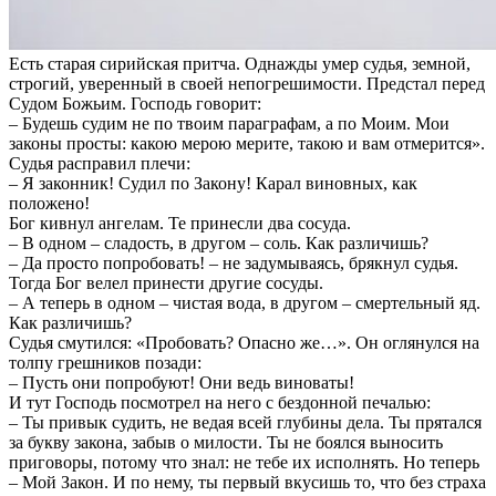
Есть старая сирийская притча. Однажды умер судья, земной,
строгий, уверенный в своей непогрешимости. Предстал перед
Судом Божьим. Господь говорит:
– Будешь судим не по твоим параграфам, а по Моим. Мои
законы просты: какою мерою мерите, такою и вам отмерится».
Судья расправил плечи:
– Я законник! Судил по Закону! Карал виновных, как
положено!
Бог кивнул ангелам. Те принесли два сосуда.
– В одном – сладость, в другом – соль. Как различишь?
– Да просто попробовать! – не задумываясь, брякнул судья.
Тогда Бог велел принести другие сосуды.
– А теперь в одном – чистая вода, в другом – смертельный яд.
Как различишь?
Судья смутился: «Пробовать? Опасно же…». Он оглянулся на
толпу грешников позади:
– Пусть они попробуют! Они ведь виноваты!
И тут Господь посмотрел на него с бездонной печалью:
– Ты привык судить, не ведая всей глубины дела. Ты прятался
за букву закона, забыв о милости. Ты не боялся выносить
приговоры, потому что знал: не тебе их исполнять. Но теперь
– Мой Закон. И по нему, ты первый вкусишь то, что без страха