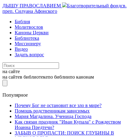
ДЫШУ ПРАВОСЛАВИЕМ
Благотворительный фонд
св.
преп. Силуана Афонского
Библия
Молитвослов
Каноны Церкви
Библиотека
Миссионеру
Видео
Задать вопрос
на сайте
на сайте
в библиотеке
по библии
по канонам
Популярное
Почему Бог не остановит все зло в мире?
Помощь родственникам зависимых
Мария Магдалина. Ученица Господа
Как связан праздник "Иван Купала" с Рождеством
Иоанна Предтечи?
ЗАБЫВ О ПРОПАСТИ: ПОИСК ГЛУБИНЫ В