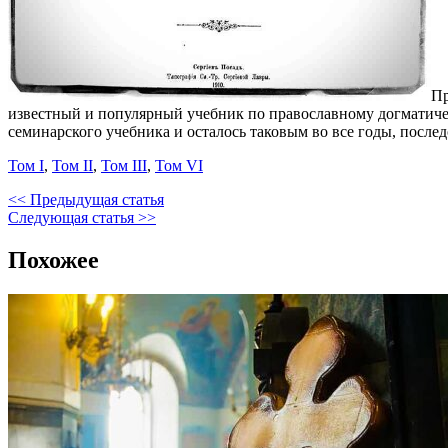
Пр
известный и популярный учебник по православному догматиче
семинарского учебника и осталось таковым во все годы, посл
Том I
,
Том II
,
Том III
,
Том VI
<< Предыдущая статья
Следующая статья >>
Похожее