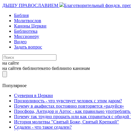
ДЫШУ ПРАВОСЛАВИЕМ
Благотворительный фонд
св. пре
Библия
Молитвослов
Каноны Церкви
Библиотека
Миссионеру
Видео
Задать вопрос
на сайте
на сайте
в библиотеке
по библии
по канонам
Популярное
Суеверия в Церкви
Прозорливость - что чувствует человек с этим даром?
Почему в акафистах постоянно повторяется «радуйся»
Просфора, Антидор и Артос - как правильно употреблять
Почему так трудно прощать или как справиться с обидой 
История молитвы "Святый Боже, Святый Крепкий"
Седален - что такое седален?