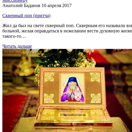
Миссионеру
Анатолий Баданов
10 апреля 2017
Скверный поп (притча)
Жил да был на свете скверный поп. Скверным его называли вовсе
больной, желая оправдаться в нежелании вести духовную жизнь,
такого-то…
Читать дальше