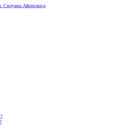
п. Силуана Афонского
 ?
?