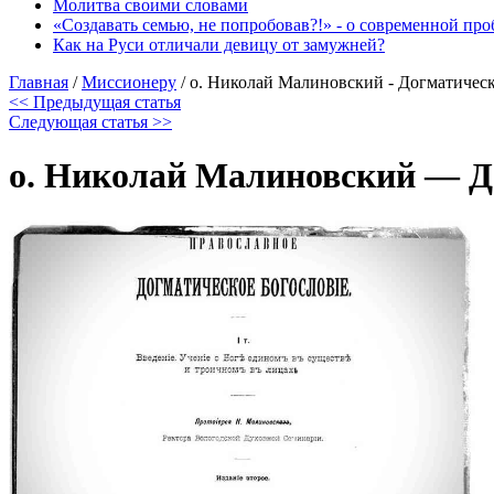
Молитва своими словами
«Создавать семью, не попробовав?!» - о современной пр
Как на Руси отличали девицу от замужней?
Главная
/
Миссионеру
/
о. Николай Малиновский - Догматическ
<< Предыдущая статья
Следующая статья >>
о. Николай Малиновский — До