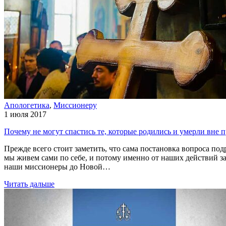
Апологетика
,
Миссионеру
1 июля 2017
Почему не могут спастись те, которые родились и умерли вне
Прежде всего стоит заметить, что сама постановка вопроса подр
мы живем сами по себе, и потому именно от наших действий за
наши миссионеры до Новой…
Читать дальше