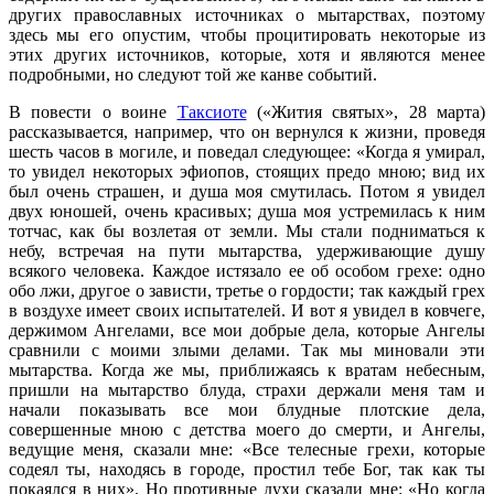
других православных источниках о мытарствах, поэтому
здесь мы его опустим, чтобы процитировать некоторые из
этих других источников, которые, хотя и являются менее
подробными, но следуют той же канве событий.
В повести о воине
Таксиоте
(«Жития святых», 28 марта)
рассказывается, например, что он вернулся к жизни, проведя
шесть часов в могиле, и поведал следующее: «Когда я умирал,
то увидел некоторых эфиопов, стоящих предо мною; вид их
был очень страшен, и душа моя смутилась. Потом я увидел
двух юношей, очень красивых; душа моя устремилась к ним
тотчас, как бы возлетая от земли. Мы стали подниматься к
небу, встречая на пути мытарства, удерживающие душу
всякого человека. Каждое истязало ее об особом грехе: одно
обо лжи, другое о зависти, третье о гордости; так каждый грех
в воздухе имеет своих испытателей. И вот я увидел в ковчеге,
держимом Ангелами, все мои добрые дела, которые Ангелы
сравнили с моими злыми делами. Так мы миновали эти
мытарства. Когда же мы, приближаясь к вратам небесным,
пришли на мытарство блуда, страхи держали меня там и
начали показывать все мои блудные плотские дела,
совершенные мною с детства моего до смерти, и Ангелы,
ведущие меня, сказали мне: «Все телесные грехи, которые
содеял ты, находясь в городе, простил тебе Бог, так как ты
покаялся в них». Но противные духи сказали мне: «Но когда