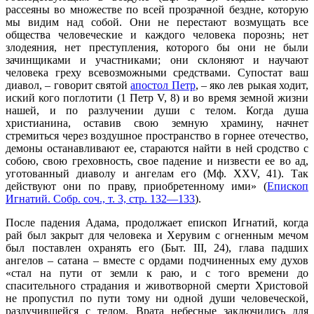
рассеяны во множестве по всей прозрачной бездне, которую
мы видим над собой. Они не перестают возмущать все
общества человеческие и каждого человека порознь; нет
злодеяния, нет преступления, которого бы они не были
зачинщиками и участниками; они склоняют и научают
человека греху всевозможными средствами. Супостат ваш
диавол, – говорит святой
апостол Петр
, – яко лев рыкая ходит,
иский кого поглотити (1 Петр V, 8) и во время земной жизни
нашей, и по разлучении души с телом. Когда душа
христианина, оставив свою земную храмину, начнет
стремиться через воздушное пространство в горнее отечество,
демоны останавливают ее, стараются найти в ней сродство с
собою, свою греховность, свое падение и низвести ее во ад,
уготованный диаволу и ангелам его (Мф. XXV, 41). Так
действуют они по праву, приобретенному ими» (
Епископ
Игнатий. Собр. соч., т. 3, стр. 132—133
).
После падения Адама, продолжает епископ Игнатий, когда
рай был закрыт для человека и Херувим с огненным мечом
был поставлен охранять его (Быт. III, 24), глава падших
ангелов – сатана – вместе с ордами подчиненных ему духов
«стал на пути от земли к раю, и с того времени до
спасительного страдания и животворной смерти Христовой
не пропустил по пути тому ни одной души человеческой,
разлучившейся с телом. Врата небесные заключились для