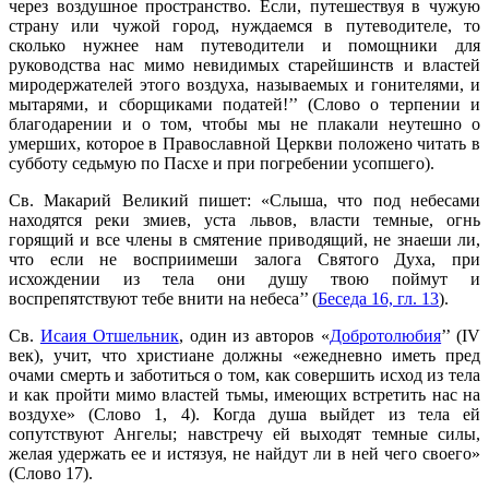
через воздушное пространство. Если, путешествуя в чужую
страну или чужой город, нуждаемся в путеводителе, то
сколько нужнее нам путеводители и помощники для
руководства нас мимо невидимых старейшинств и властей
миродержателей этого воздуха, называемых и гонителями, и
мытарями, и сборщиками податей!’’ (Слово о терпении и
благодарении и о том, чтобы мы не плакали неутешно о
умерших, которое в Православной Церкви положено читать в
субботу седьмую по Пасхе и при погребении усопшего).
Св. Макарий Великий пишет: «Слыша, что под небесами
находятся реки змиев, уста львов, власти темные, огнь
горящий и все члены в смятение приводящий, не знаеши ли,
что если не восприимеши залога Святого Духа, при
исхождении из тела они душу твою поймут и
воспрепятствуют тебе внити на небеса’’ (
Беседа 16, гл. 13
).
Св.
Исаия Отшельник
, один из авторов «
Добротолюбия
’’ (IV
век), учит, что христиане должны «ежедневно иметь пред
очами смерть и заботиться о том, как совершить исход из тела
и как пройти мимо властей тьмы, имеющих встретить нас на
воздухе» (Слово 1, 4). Когда душа выйдет из тела ей
сопутствуют Ангелы; навстречу ей выходят темные силы,
желая удержать ее и истязуя, не найдут ли в ней чего своего»
(Слово 17).