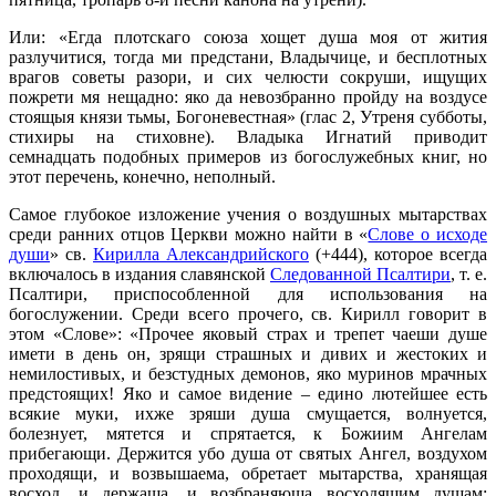
Или: «Егда плотскаго союза хощет душа моя от жития
разлучитися, тогда ми предстани, Владычице, и бесплотных
врагов советы разори, и сих челюсти сокруши, ищущих
пожрети мя нещадно: яко да невозбранно пройду на воздусе
стоящыя князи тьмы, Богоневестная» (глас 2, Утреня субботы,
стихиры на стиховне). Владыка Игнатий приводит
семнадцать подобных примеров из богослужебных книг, но
этот перечень, конечно, неполный.
Самое глубокое изложение учения о воздушных мытарствах
среди ранних отцов Церкви можно найти в «
Слове о исходе
души
» св.
Кирилла Александрийского
(+444), которое всегда
включалось в издания славянской
Следованной Псалтири
, т. е.
Псалтири, приспособленной для использования на
богослужении. Среди всего прочего, св. Кирилл говорит в
этом «Слове»: «Прочее яковый страх и трепет чаеши душе
имети в день он, зрящи страшных и дивих и жестоких и
немилостивых, и безстудных демонов, яко муринов мрачных
предстоящих! Яко и самое видение – едино лютейшее есть
всякие муки, ихже зряши душа смущается, волнуется,
болезнует, мятется и спрятается, к Божиим Ангелам
прибегающи. Держится убо душа от святых Ангел, воздухом
проходящи, и возвышаема, обретает мытарства, хранящая
восход, и держаща, и возбраняюща восходящим душам: