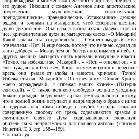
сопровождаемый множеством небесного воинства, пришел за
его душою. Низошли с сонмом Ангелов лики апостольские,
пророческие, мученические, святительские,
преподобнические, праведнические. Установились демоны
рядами и толпами на мытарствах, чтоб созерцать шествие
души духоносной. Она начала возноситься. Далеко стоя от
нее, кричали темные духи на мытарствах своих: «О Макарий!
Какой славы ты сподобился!» – Смиренномудрый муж
отвечал им: «Нет! И еще боюсь, потому что не знаю, сделал ли
я что доброе». – Между тем он быстро поднимался к небу. С
других высших мытарств опять кричали воздушные власти:
«Точно, ты избежал нас, Макарий». – «Нет, – отвечал он, – и
еще нуждаюсь в бегстве». Когда он уже вступил в небесные
врата, они, рыдая от злобы и зависти, кричали: «Точно!
Избежал ты нас, Макарий!» – Он отвечал им: «Силою Христа
моего ограждаемый, я избежал ваших козней» (Патерик
скитский). – С такою великою свободою великие угодники
Божии проходят воздушные страхи темных властей потому,
что в земной жизни вступают в непримиримую брань с ними
и, одержав над ними победу, в глубине сердца стяжают
совершенную свободу от греха, соделываются храмом и
святилищем Святаго Духа, соделывающего словесную
обитель свою неприступною для падшего ангела» (Епископ
Игнатий. Т. 3, стр. 158—159).
Частный суд