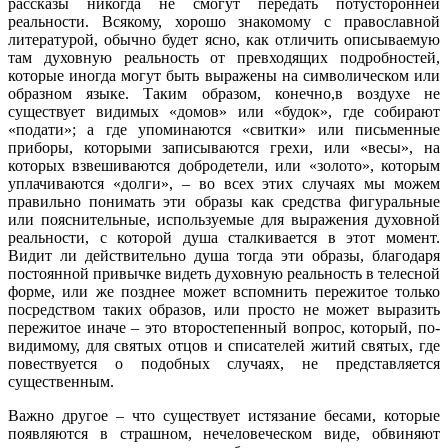
рассказы никогда не смогут передать потусторонней
реальности. Всякому, хорошо знакомому с православной
литературой, обычно будет ясно, как отличить описываемую
там духовную реальность от превходящих подробностей,
которые иногда могут быть выражены на символическом или
образном языке. Таким образом, конечно,в воздухе не
существует видимых «домов» или «будок», где собирают
«подати»; а где упоминаются «свитки» или письменные
приборы, которыми записываются грехи, или «весы», на
которых взвешиваются добродетели, или «золото», которым
уплачиваются «долги», – во всех этих случаях мы можем
правильно понимать эти образы как средства фигуральные
или пояснительные, используемые для выражения духовной
реальности, с которой душа сталкивается в этот момент.
Видит ли действительно душа тогда эти образы, благодаря
постоянной привычке видеть духовную реальность в телесной
форме, или же позднее может вспомнить пережитое только
посредством таких образов, или просто не может выразить
пережитое иначе – это второстепенный вопрос, который, по-
видимому, для святых отцов и списателей житий святых, где
повествуется о подобных случаях, не представляется
существенным.
Важно другое – что существует истязание бесами, которые
появляются в страшном, нечеловеческом виде, обвиняют