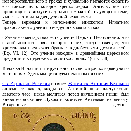
новопреставленного в грехах и буквально пытаются схватить
его тонкое тело, которое крепко держат Ангелы; все это
происходит в воздухе над нами и может быть увидено теми,
чьи глаза открыты для духовной реальности.
Теперь вернемся к изложению епископом Игнатием
православного учения о воздушных мытарствах.
«Учение о мытарствах есть учение Церкви. Несомненно, что
святой апостол Павел говорит о них, когда возвещает, что
христианам предлежит брань с поднебесными духами злобы
(Еф. VI, 12). Это учение находим в древнейшем церковном
предании и в церковных молитвословиях’’ (стр. 138).
Владыка Игнатий цитирует многих свв. отцов, которые учат о
мытарствах. Здесь мы цитируем некоторых из них.
Св. Афанасий Великий
в своем
Житии св. Антония Великого
описывает, как однажды св. Антоний «при наступлении
девятого часа, начав молиться перед вкушением пищи, был
внезапно восхищен Духом и вознесен Ангелами на высоту.
Воздушные демоны