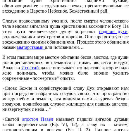
истязание души христианина падшими духами,
обвиняющими ее в содеянных грехах, препятствующими ее
вхождению в Царство Небесное, Божественный рай.
Следуя православному учению, после смерти человеческого
тела ведомая ангелами душа христианина
восходит к Богу. На
этом пути человеческую душу встречают
падшие духи
,
родоначальники всех грехов и пороков. Они препятствуют ее
восхождению своими обвинениями. Процесс этого обвинения
назван
мытарствами
или истязаниями…
В этом падшем мире местом обитания бесов, местом, где души
новопреставленных встречаются с ними, является воздух.
Владыка
Игнатий
далее описывает это царство, которое надо
ясно понимать, чтобы можно было вполне уяснить
современные «посмертные’’ опыты.
«Слово Божие и содействующий слову Дух открывают нам
при посредстве избранных сосудов своих, что пространство
между небом и землею, вся видимая нами лазуревая бездна
воздухов, поднебесная, служит жилищем для падших ангелов,
низвергнутых с неба…’’
«Святой
апостол Павел
называет падших ангелов духами
злобы поднебесными (Еф. VI, 12), а главу их – князем,
господствующим в воздухе (Еф. II, 2). Падшие ангелы