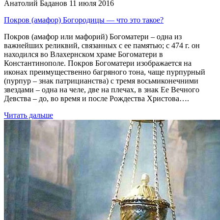
Анатолий Баданов
11 июля 2016
Покров (амафор) Богородицы — что это такое?
Покров (амафор или мафорий) Богоматери – одна из
важнейших реликвий, связанных с ее памятью; с 474 г. он
находился во Влахернском храме Богоматери в
Константинополе. Покров Богоматери изображается на
иконах преимущественно багряного тона, чаще пурпурный
(пурпур – знак патрицианства) с тремя восьмиконечними
звездами – одна на челе, две на плечах, в знак Ее Вечного
Девства – до, во время и после Рождества Христова….
Читать дальше