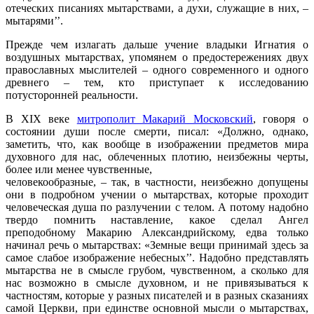
отеческих писаниях мытарствами, а духи, служащие в них, –
мытарями’’.
Прежде чем излагать дальше учение владыки Игнатия о
воздушных мытарствах, упомянем о предостережениях двух
православных мыслителей – одного современного и одного
древнего – тем, кто приступает к исследованию
потусторонней реальности.
В ХIХ веке
митрополит Макарий Московский
, говоря о
состоянии души после смерти, писал: «Должно, однако,
заметить, что, как вообще в изображении предметов мира
духовного для нас, облеченных плотию, неизбежны черты,
более или менее чувственные,
человекообразные, – так, в частности, неизбежно допущены
они в подробном учении о мытарствах, которые проходит
человеческая душа по разлучении с телом. А потому надобно
твердо помнить наставление, какое сделал Ангел
преподобному Макарию Александрийскому, едва только
начинал речь о мытарствах: «Земные вещи принимай здесь за
самое слабое изображение небесных’’. Надобно представлять
мытарства не в смысле грубом, чувственном, а сколько для
нас возможно в смысле духовном, и не привязываться к
частностям, которые у разных писателей и в разных сказаниях
самой Церкви, при единстве основной мысли о мытарствах,