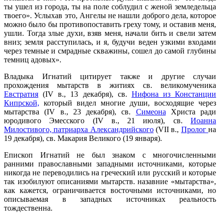
ты ушел из города, ты на поле соблудил с женой земледельца
твоего». Услыхав это, Ангелы не нашли доброго дела, которое
можно было бы противопоставить греху тому, и оставив меня,
ушли. Тогда злые духи, взяв меня, начали бить и свели затем
вниз; земля расступилась, и я, будучи веден узкими входами
через темные и смрадные скважины, сошел до самой глубины
темниц адовых».
Владыка Игнатий цитирует также и другие случаи
прохождения мытарств в житиях св. великомученика
Евстратия
(IV в., 13 декабря), св.
Нифона из Констанции
Кипрской,
который видел многие души, восходящие через
мытарства (IV в., 23 декабря), св.
Симеона
Христа ради
юродивого Эмесского (IV в., 21 июля), св.
Иоанна
Милостивого, патриарха Александрийского
(VII в.,
Пролог
на
19 декабря), св. Макария Великого (19 января).
Епископ Игнатий не был знаком с многочисленными
ранними православными западными источниками, которые
никогда не переводились на греческий или русский и которые
так изобилуют описаниями мытарств. назавние «мытарства»,
как кажется, ограничивается восточными источниками, но
описываемая в западных источниках реальность
тождественна.