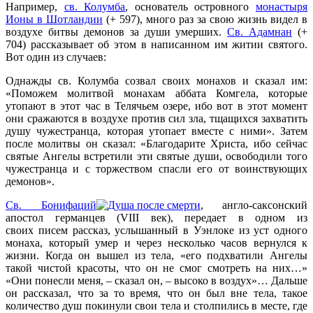
Например,
св. Колумба
, основатель островного
монастыря
Ионы в Шотландии
(+ 597), много раз за свою жизнь видел в
воздухе битвы демонов за души умерших.
Св. Адамнан
(+
704) рассказывает об этом в написанном им житии святого.
Вот один из случаев:
Однажды св. Колумба созвал своих монахов и сказал им:
«Поможем молитвой монахам аббата Комгела, которые
утопают в этот час в Телячьем озере, ибо вот в этот момент
они сражаются в воздухе против сил зла, тщащихся захватить
душу чужестранца, которая утопает вместе с ними». Затем
после молитвы он сказал: «Благодарите Христа, ибо сейчас
святые Ангелы встретили эти святые души, освободили того
чужестранца и с торжеством спасли его от воинствующих
демонов».
Св. Бонифаций
, англо-саксонский
апостол германцев (VIII век), передает в одном из
своих писем рассказ, услышанный в Уэнлоке из уст одного
монаха, который умер и через несколько часов вернулся к
жизни. Когда он вышел из тела, «его подхватили Ангелы
такой чистой красоты, что он не смог смотреть на них…»
«Они понесли меня, – сказал он, – высоко в воздух»… Дальше
он рассказал, что за то время, что он был вне тела, такое
количество душ покинули свои тела и столпились в месте, где