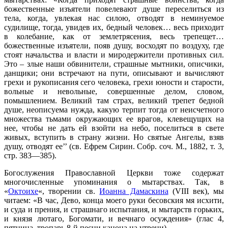
божественные изъятели повелевают душе переселиться из
тела, когда, увлекая нас силою, отводят в неминуемое
судилище, тогда, увидев их, бедный человек… весь приходит
в колебание, как от землетрясения, весь трепещет…
божественные изъятели, появ душу, восходят по воздуху, где
стоят начальства и власти и миродержители противных сил.
Это – злые наши обвинители, страшные мытники, описчики,
данщики; они встречают на пути, описывают и вычисляют
грехи и рукописания сего человека, грехи юности и старости,
вольные и невольные, совершенные делом, словом,
помышлением. Великий там страх, великий трепет бедной
душе, неописуема нужда, какую терпит тогда от неисчетного
множества тьмами окружающих ее врагов, клевещущих на
нее, чтобы не дать ей взойти на небо, поселиться в свете
живых, вступить в страну жизни. Но святые Ангелы, взяв
душу, отводят ее’’ (св. Ефрем Сирин. Собр. соч. М., 1882, т. 3,
стр. 383—385).
Богослужения Православной Церкви тоже содержат
многочисленные упоминания о мытарствах. Так, в
«
Октоихе
«, творении св.
Иоанна Дамаскина
(VIII век), мы
читаем: «В час, Дево, конца моего руки бесовския мя исхити,
и суда и прения, и страшнаго испытания, и мытарств горьких,
и князя лютаго, Богомати, и вечнаго осуждения» (глас 4,
пятница, тропарь 8-й песни канона на утрени).