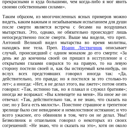
прекрасными и куда большими, чем когда-либо я мог явить
своими собственными силами».
Таким образом, из многочисленных ясных примеров можно
видеть, каким важным и незабываемым испытанием для души
после смерти является встреча с бесами на воздушных
мытарствах. Это, однако, не обязательно происходит лишь
непосредственно после смерти. Выше мы видели, что преп.
Антоний Великий видел мытарства во время молитвы,
находясь вне тела. Преп.
Иоанн Лествичник
описывает
случай, происшедший с одним монахом до его смерти: «За
день же до кончины своей он пришел в исступление и с
открытыми глазами озирался то на правую, то на левую
сторону постели своей и, как бы истязуемый кем-нибудь, он
вслух всех предстоявших говорил иногда так: «Да,
действительно, это правда; но я постился за это столько-то
лет»; а иногда: «Нет, я не делал этого, вы лжете»; потом опять
говорил: «Так, истинно так, но я плакал и служил братиям»;
иногда же возражал: «Вы клевещете на меня». На иное же он
отвечал: «Так, действительно так, и не знаю, что сказать на
сие; но у Бога есть милость». Поистине страшное и трепетное
зрелище было сие невидимое и немилостивое истязание; и что
всего ужаснее, его обвиняли в том, чего он не делал. Увы!
Безмолвник и отшельник говорил о некоторых из своих
согрешений: «Не знаю, что и сказать на это», хотя он около