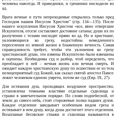
человека навсегда. И праведники, и грешники нисходили во
ад.
Врата вечные и пути непроходимые открылись только пред
Господом нашим Иисусом Христом’’ (стр. 134—135). После
нашего искупления Иисусом Христом «все, явно отвергшие
Искупителя, отселе составляют достояние сатаны; души их по
разлучении с телами нисходят прямо во ад. Но и христиане,
уклоняющиеся ко греху, недостойны немедленного
переселения из земной жизни в блаженную вечность. Самая
справедливость требует, чтобы эти уклонения ко греху
христианской души, эти измены Искупителю были взвешены
и оценены. Необходимы суд и разбор, чтоб определить, что
преобладает в ней – вечная жизнь или вечная смерть. И
ожидает каждую христианскую душу по исшествии ее из тела
нелицеприятный суд Божий, как сказал святой апостол Павел:
лежит человеком единою умрети, потом же суд (Евр. IX, 27).
Для истязания душ, проходящих воздушное пространство,
установлены темными властями отдельные судилища и
стражи в замечательном порядке. По слоям поднебесной, от
земли до самого неба, стоят сторожевые полки падших духов.
Каждое отделение заведывает особенным видом греха и
истязывает в нем душу, когда душа достигнет этого отделения.
Воздушные бесовские стражи и судилища называются в