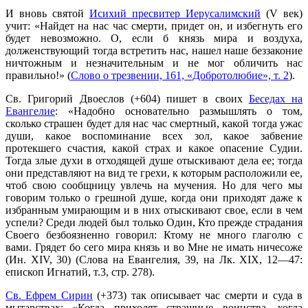
И вновь святой
Исихий пресвитер Иерусалимский
(V век)
учит: «Найдет на нас час смерти, придет он, и избегнуть его
будет невозможно. О, если б князь мира и воздуха,
долженствующий тогда встретить нас, нашел наше беззаконие
ничтожным и незначительным и не мог обличить нас
правильно!» (
Слово о трезвении, 161, «Добротолюбие», т. 2
).
Св. Григорий Двоеслов (+604) пишет в своих
Беседах на
Евангелие
: «Надобно основательно размышлять о том,
сколько страшен будет для нас час смертный, какой тогда ужас
души, какое воспоминание всех зол, какое забвение
протекшего счастия, какой страх и какое опасение Судии.
Тогда злые духи в отходящей душе отыскивают дела ее; тогда
они представляют на вид те грехи, к которым расположили ее,
чтоб свою сообщницу увлечь на мучения. Но для чего мы
говорим только о грешной душе, когда они приходят даже к
избранным умирающим и в них отыскивают свое, если в чем
успели? Среди людей был только Один, Кто прежде страдания
Своего безбоязненно говорил: Ктому не много глаголю с
вами. Грядет бо сего мира князь и во Мне не имать ничесоже
(Ин. XIV, 30) (Слова на Евангелия, 39, на Лк. XIX, 12—47:
епископ Игнатий, т.3, стр. 278).
Св. Ефрем Сирин
(+373) так описывает час смерти и суда в
мытарствах: «Когда приходят страшные воинства, когда