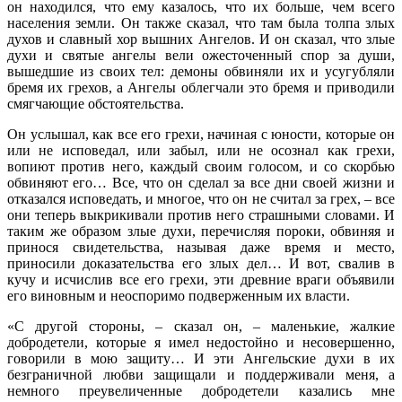
он находился, что ему казалось, что их больше, чем всего
населения земли. Он также сказал, что там была толпа злых
духов и славный хор вышних Ангелов. И он сказал, что злые
духи и святые ангелы вели ожесточенный спор за души,
вышедшие из своих тел: демоны обвиняли их и усугубляли
бремя их грехов, а Ангелы облегчали это бремя и приводили
смягчающие обстоятельства.
Он услышал, как все его грехи, начиная с юности, которые он
или не исповедал, или забыл, или не осознал как грехи,
вопиют против него, каждый своим голосом, и со скорбью
обвиняют его… Все, что он сделал за все дни своей жизни и
отказался исповедать, и многое, что он не считал за грех, – все
они теперь выкрикивали против него страшными словами. И
таким же образом злые духи, перечисляя пороки, обвиняя и
принося свидетельства, называя даже время и место,
приносили доказательства его злых дел… И вот, свалив в
кучу и исчислив все его грехи, эти древние враги объявили
его виновным и неоспоримо подверженным их власти.
«С другой стороны, – сказал он, – маленькие, жалкие
добродетели, которые я имел недостойно и несовершенно,
говорили в мою защиту… И эти Ангельские духи в их
безграничной любви защищали и поддерживали меня, а
немного преувеличенные добродетели казались мне