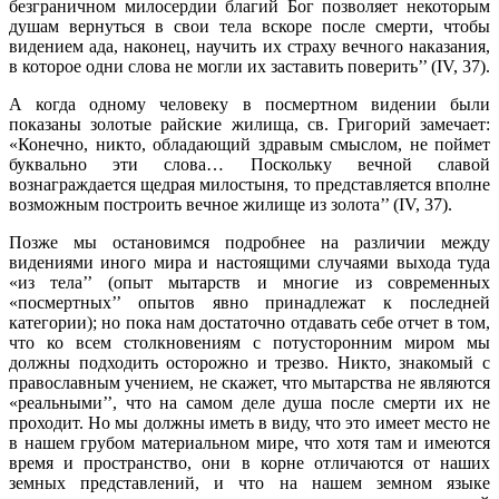
безграничном милосердии благий Бог позволяет некоторым
душам вернуться в свои тела вскоре после смерти, чтобы
видением ада, наконец, научить их страху вечного наказания,
в которое одни слова не могли их заставить поверить’’ (IV, 37).
А когда одному человеку в посмертном видении были
показаны золотые райские жилища, св. Григорий замечает:
«Конечно, никто, обладающий здравым смыслом, не поймет
буквально эти слова… Поскольку вечной славой
вознаграждается щедрая милостыня, то представляется вполне
возможным построить вечное жилище из золота’’ (IV, 37).
Позже мы остановимся подробнее на различии между
видениями иного мира и настоящими случаями выхода туда
«из тела’’ (опыт мытарств и многие из современных
«посмертных’’ опытов явно принадлежат к последней
категории); но пока нам достаточно отдавать себе отчет в том,
что ко всем столкновениям с потусторонним миром мы
должны подходить осторожно и трезво. Никто, знакомый с
православным учением, не скажет, что мытарства не являются
«реальными’’, что на самом деле душа после смерти их не
проходит. Но мы должны иметь в виду, что это имеет место не
в нашем грубом материальном мире, что хотя там и имеются
время и пространство, они в корне отличаются от наших
земных представлений, и что на нашем земном языке