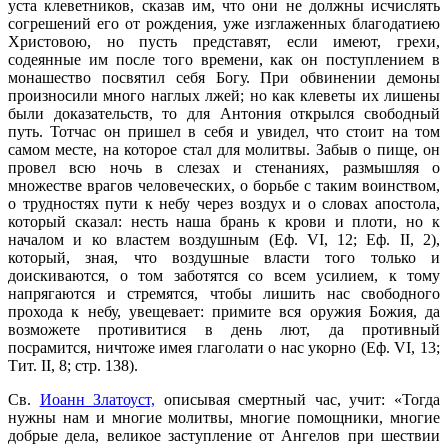
уста клеветников, сказав им, что они не должны исчислять
согрешений его от рождения, уже изглаженных благодатиею
Христовою, но пусть представят, если имеют, грехи,
содеянные им после того времени, как он поступлением в
монашество посвятил себя Богу. При обвинении демоны
произносили много наглых лжей; но как клеветы их лишены
были доказательств, то для Антония открылся свободный
путь. Тотчас он пришел в себя и увидел, что стоит на том
самом месте, на которое стал для молитвы. Забыв о пище, он
провел всю ночь в слезах и стенаниях, размышляя о
множестве врагов человеческих, о борьбе с таким воинством,
о трудностях пути к небу через воздух и о словах апостола,
который сказал: несть наша брань к крови и плоти, но к
началом и ко властем воздушным (Еф. VI, 12; Еф. II, 2),
который, зная, что воздушные власти того только и
доискиваются, о том заботятся со всем усилием, к тому
напрягаются и стремятся, чтобы лишить нас свободного
прохода к небу, увещевает: примите вся оружия Божия, да
возможете противитися в день лют, да противный
посрамится, ничтоже имея глаголати о нас укорно (Еф. VI, 13;
Тит. II, 8; стр. 138).
Св.
Иоанн Златоуст,
описывая смертный час, учит: «Тогда
нужны нам и многие молитвы, многие помощники, многие
добрые дела, великое заступление от Ангелов при шествии