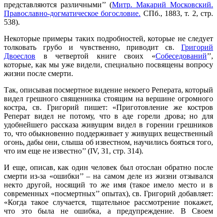
представляются различными’’ (
Митр. Макарий Московский.
Православно-догматическое богословие.
СПб., 1883, т. 2, стр.
538).
Некоторые примеры таких подробностей, которые не следует
толковать грубо и чувственно, приводит св.
Григорий
Двоеслов
в четвертой книге своих «
Собеседований
’’,
которые, как мы уже видели, специально посвящены вопросу
жизни после смерти.
Так, описывая посмертное видение некоего Реперата, который
видел грешного священника стоящим на вершине огромного
костра, св. Григорий пишет: «Приготовление же костров
Реперат видел не потому, что в аде горели дрова; но для
удобнейшего рассказа живущим видел в горении грешников
то, что обыкновенно поддерживает у живущих вещественный
огонь, дабы они, слыша об известном, научились бояться того,
что им еще не известно’’ (IV, 31, стр. 314).
И еще, описав, как один человек был отослан обратно после
смерти из-за «ошибки’’ – на самом деле из жизни отзывался
некто другой, носящий то же имя (такое имело место и в
современных «посмертных’’ опытах), св. Григорий добавляет:
«Когда такое случается, тщательное рассмотрение покажет,
что это была не ошибка, а предупреждение. В Своем