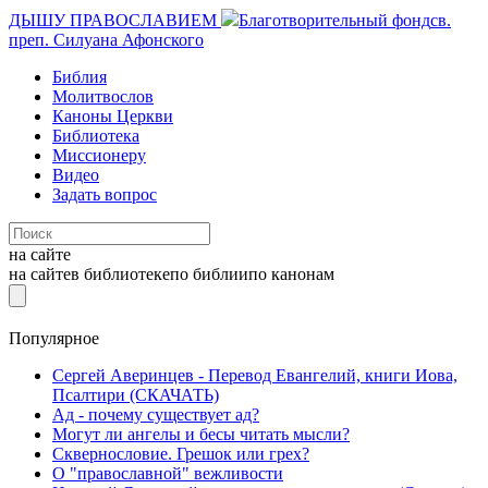
ДЫШУ ПРАВОСЛАВИЕМ
Благотворительный фонд
св.
преп. Силуана Афонского
Библия
Молитвослов
Каноны Церкви
Библиотека
Миссионеру
Видео
Задать вопрос
на сайте
на сайте
в библиотеке
по библии
по канонам
Популярное
Сергей Аверинцев - Перевод Евангелий, книги Иова,
Псалтири (СКАЧАТЬ)
Ад - почему существует ад?
Могут ли ангелы и бесы читать мысли?
Сквернословие. Грешок или грех?
О "православной" вежливости