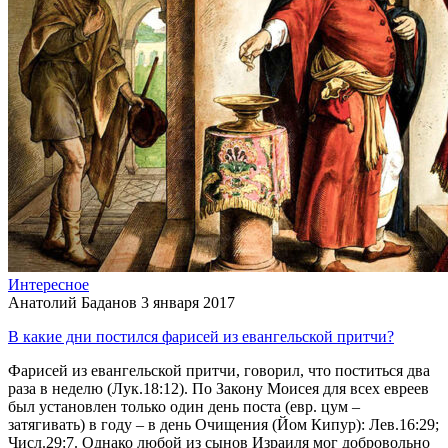
Интересное
Анатолий Баданов
3 января 2017
В какие дни постился фарисей из евангельской притчи?
Фарисей из евангельской притчи, говорил, что поститься два
раза в неделю (Лук.18:12). По Закону Моисея для всех евреев
был установлен только один день поста (евр. цум –
затягивать) в году – в день Очищения (Йом Кипур): Лев.16:29;
Числ.29:7. Однако любой из сынов Израиля мог добровольно