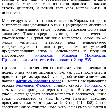
коеждо бо мытарства своя их грехи приносит… каяждо
страсть душевная, и всякий грех своя мытари имать и
истязатели».
Многие другие св. отцы и до, и после св. Кирилла говорят о
мытарствах или упоминают о них. Процитировав многих из
них, упоминавшийся выше историк церковной догматики
заключает: «Такое непрерывное, всегдашнее и повсеместное
употребление в Церкви учения о мытарствах, особенно же
между учителями четвертого века, непререкаемо
свидетельствует, что оно передано им от учителей
предшествовавших веков и основывается на предании
апостольском»
(митрополит Макарий Московский.
Православно-догматическое богословие, т. 2, стр. 535
).
Православные жития святых содержат многочисленные и
подчас очень живые рассказы о том, как душа после смерти
проходит через мытарства. Самое подробное описание можно
найти в
Житии св. Василия Нового
(26 марта), где приводится
рассказ
блаженной Феодоры
ученику святого,
Григорию
, о
том, как она проходила через мытарства. В этом рассказе
упоминаются двадцать особых мытарств и сообщается, какие
грехи проверяются на них. Епископ Игнатий довольно
пространно излагает этот рассказ (т. 3, стр. 151—158). Он не
содержит ничего существенного, чего нельзя было бы найти в