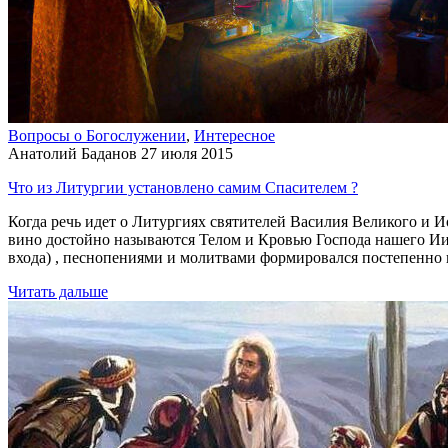
Вопросы о Богослужении
,
Интересное
Анатолий Баданов
27 июля 2015
Что из Литургии установлено самим Спасителем ?
Когда речь идет о Литургиях святителей Василия Великого и И
вино достойно называются Телом и Кровью Господа нашего И
входа) , песнопениями и молитвами формировался постепенно 
Читать дальше