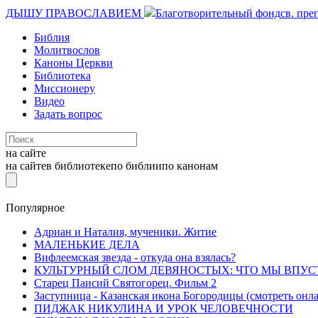
ДЫШУ ПРАВОСЛАВИЕМ
Благотворительный фонд
св. пре
Библия
Молитвослов
Каноны Церкви
Библиотека
Миссионеру
Видео
Задать вопрос
на сайте
на сайте
в библиотеке
по библии
по канонам
Популярное
Адриан и Наталия, мученики. Житие
МАЛЕНЬКИЕ ДЕЛА
Вифлеемская звезда - откуда она взялась?
КУЛЬТУРНЫЙ СЛОМ ДЕВЯНОСТЫХ: ЧТО МЫ ВПУС
Старец Паисий Святогорец. Фильм 2
Заступница - Казанская икона Богородицы (смотреть онл
ПИДЖАК НИКУЛИНА И УРОК ЧЕЛОВЕЧНОСТИ