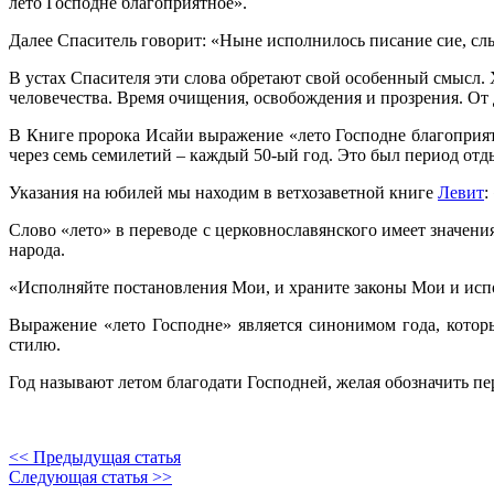
лето Господне благоприятное».
Далее Спаситель говорит: «Ныне исполнилось писание сие, с
В устах Спасителя эти слова обретают свой особенный смысл. 
человечества. Время очищения, освобождения и прозрения. От д
В Книге пророка Исайи выражение «лето Господне благоприят
через семь семилетий – каждый 50-ый год. Это был период отд
Указания на юбилей мы находим в ветхозаветной книге
Левит
:
Слово «лето» в переводе с церковнославянского имеет значени
народа.
«Исполняйте постановления Мои, и храните законы Мои и испол
Выражение «лето Господне» является синонимом года, которы
стилю.
Год называют летом благодати Господней, желая обозначить п
<< Предыдущая статья
Следующая статья >>