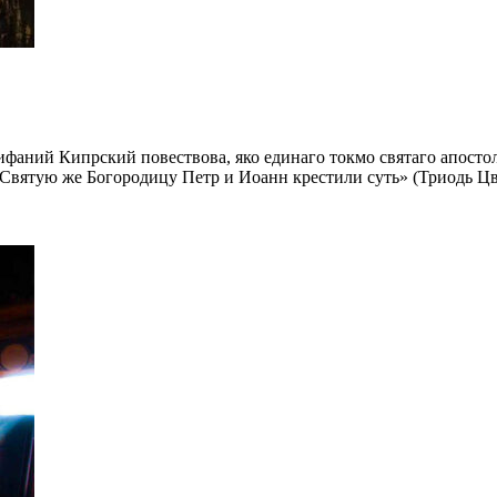
фаний Кипрский повествова, яко единаго токмо святаго апостол
ятую же Богородицу Петр и Иоанн крестили суть» (Триодь Цветная