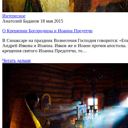
Интересное
Анатолий Баданов
18 мая 2015
О Крещении Богородицы и Иоанна Предтечи
В Синаксаре на праздник Вознесения Господня говорится: «Епи
Андрей Иякова и Иоанна. Ияков же и Иоанн прочия апостолы. Св
крещения святого Иоанна Предотечи, то…
Читать дальше