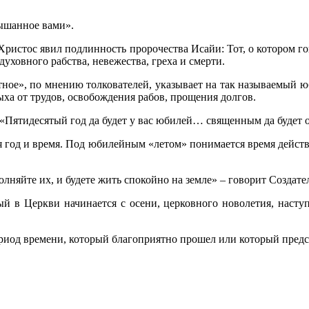
лышанное вами».
Христос явил подлинность пророчества Исайи: Тот, о котором го
уховного рабства, невежества, греха и смерти.
ное», по мнению толкователей, указывает на так называемый ю
ыха от трудов, освобождения рабов, прощения долгов.
 «Пятидесятый год да будет у вас юбилей… священным да будет он
я год и время. Под юбилейным «летом» понимается время действ
няйте их, и будете жить спокойно на земле» – говорит Создате
й в Церкви начинается с осени, церковного новолетия, насту
ериод времени, который благоприятно прошел или который пред