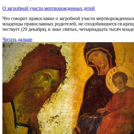
О загробной участи мертворожденных детей
Что говорит православие о загробной участи мертворожденны
младенцы православных родителей, не сподобившиеся св.крещен
чествует (29 декабря), в лике святых, четырнадцать тысяч мла
Читать дальше