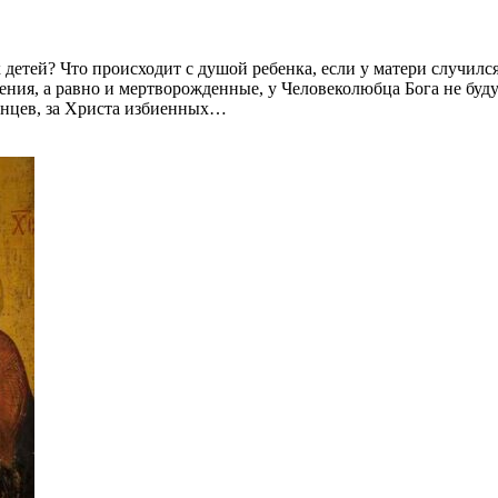
х детей? Что происходит с душой ребенка, если у матери случ
ия, а равно и мертворожденные, у Человеколюбца Бога не будут
денцев, за Христа избиенных…