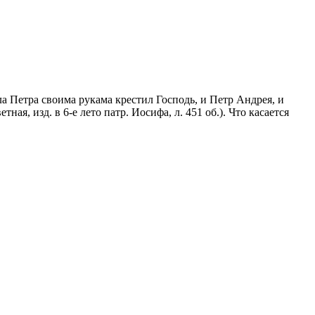
а Петра своима рукама крестил Господь, и Петр Андрея, и
, изд. в 6-е лето патр. Иосифа, л. 451 об.). Что касается