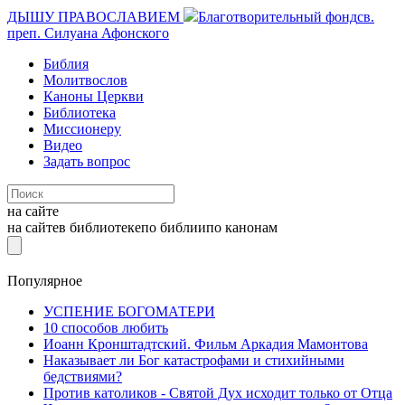
ДЫШУ ПРАВОСЛАВИЕМ
Благотворительный фонд
св.
преп. Силуана Афонского
Библия
Молитвослов
Каноны Церкви
Библиотека
Миссионеру
Видео
Задать вопрос
на сайте
на сайте
в библиотеке
по библии
по канонам
Популярное
УСПЕНИЕ БОГОМАТЕРИ
10 способов любить
Иоанн Кронштадтский. Фильм Аркадия Мамонтова
Наказывает ли Бог катастрофами и стихийными
бедствиями?
Против католиков - Святой Дух исходит только от Отца