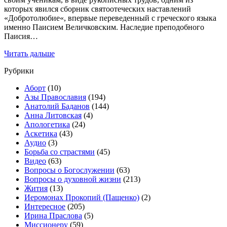
которых явился сборник святоотеческих наставлений
«Добротолюбие«, впервые переведенный с греческого языка
именно Паисием Величковским. Наследие преподобного
Паисия…
Читать дальше
Рубрики
Аборт
(10)
Азы Православия
(194)
Анатолий Баданов
(144)
Анна Литовская
(4)
Апологетика
(24)
Аскетика
(43)
Аудио
(3)
Борьба со страстями
(45)
Видео
(63)
Вопросы о Богослужении
(63)
Вопросы о духовной жизни
(213)
Жития
(13)
Иеромонах Прокопий (Пащенко)
(2)
Интересное
(205)
Ирина Праслова
(5)
Миссионеру
(59)