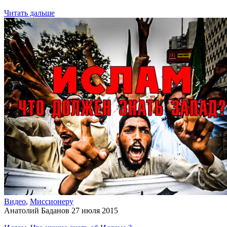
Читать дальше
Видео
,
Миссионеру
Анатолий Баданов
27 июля 2015