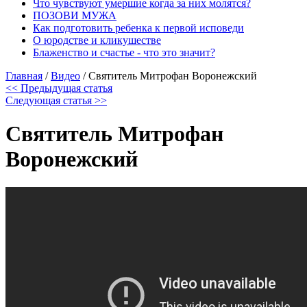
Что чувствуют умершие когда за них молятся?
ПОЗОВИ МУЖА
Как подготовить ребенка к первой исповеди
О юродстве и кликушестве
Блаженство и счастье - что это значит?
Главная
/
Видео
/
Святитель Митрофан Воронежский
<< Предыдущая статья
Следующая статья >>
Святитель Митрофан
Воронежский