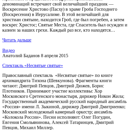
деноминаций встречают свой величайший праздник —
Воскресение Христово (Пасху) в храме Гроба Господнего
(Воскресения) в Иерусалиме. В этой величайшей для
христиан святыне, находится Гроб, где был погребен, а затем
воскрес Христос; Святые Места, где Спаситель был осужден и
казнен за наших грехи. Каждый раз все, кто находятся…
Читать дальше
Видео
Анатолий Баданов
8 апреля 2015
Спектакль «Несвятые святые»
Православный спектакль «Несвятые святые» по книге
архимандрита Тихона (Шевкунова). Фрагменты книги
читают: Дмитрий Певцов, Дмитрий Дюжев, Борис
Плотников. Принимают участие коллективы: Хор
Московского Сретенского монастыря, дирижер Никон Жила;
Государственный академический русский народный ансамбль
«Россия» имени Л. Зыкиной, дирижер Дмитрий Дмитриенко;
Московский молодежный камерный оркестр; ансамбль
«Колокола России». Песни исполняют: Олег Погудин,
Евгения Смольянинова, Алексей Татаринцев, Дмитрий
Певцов, Михаил Миллер.