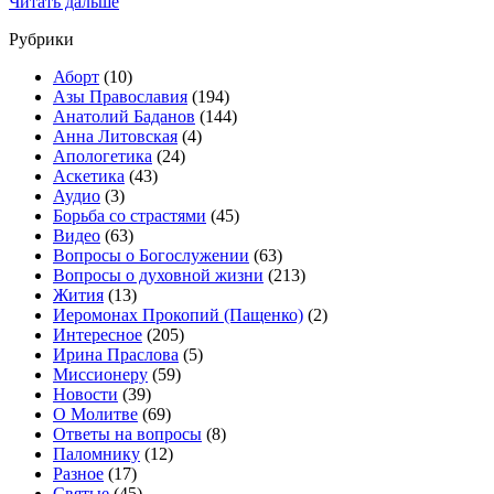
Читать дальше
Рубрики
Аборт
(10)
Азы Православия
(194)
Анатолий Баданов
(144)
Анна Литовская
(4)
Апологетика
(24)
Аскетика
(43)
Аудио
(3)
Борьба со страстями
(45)
Видео
(63)
Вопросы о Богослужении
(63)
Вопросы о духовной жизни
(213)
Жития
(13)
Иеромонах Прокопий (Пащенко)
(2)
Интересное
(205)
Ирина Праслова
(5)
Миссионеру
(59)
Новости
(39)
О Молитве
(69)
Ответы на вопросы
(8)
Паломнику
(12)
Разное
(17)
Святые
(45)