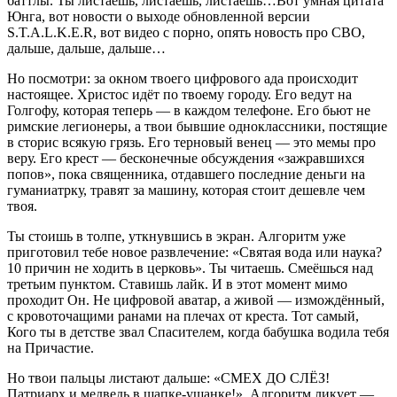
баттлы. Ты листаешь, листаешь, листаешь…Вот умная цитата
Юнга, вот новости о выходе обновленной версии
S.T.A.L.K.E.R, вот видео с порно, опять новость про СВО,
дальше, дальше, дальше…
Но посмотри: за окном твоего цифрового ада происходит
настоящее. Христос идёт по твоему городу. Его ведут на
Голгофу, которая теперь — в каждом телефоне. Его бьют не
римские легионеры, а твои бывшие одноклассники, постящие
в сторис всякую грязь. Его терновый венец — это мемы про
веру. Его крест — бесконечные обсуждения «зажравшихся
попов», пока священника, отдавшего последние деньги на
гуманиатрку, травят за машину, которая стоит дешевле чем
твоя.
Ты стоишь в толпе, уткнувшись в экран. Алгоритм уже
приготовил тебе новое развлечение: «Святая вода или наука?
10 причин не ходить в церковь». Ты читаешь. Смеёшься над
третьим пунктом. Ставишь лайк. И в этот момент мимо
проходит Он. Не цифровой аватар, а живой — измождённый,
с кровоточащими ранами на плечах от креста. Тот самый,
Кого ты в детстве звал Спасителем, когда бабушка водила тебя
на Причастие.
Но твои пальцы листают дальше: «СМЕХ ДО СЛЁЗ!
Патриарх и медведь в шапке-ушанке!». Алгоритм ликует —