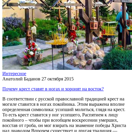
Интересное
Анатолий Баданов
27 октября 2015
Почему крест ставят в ногах и хоронят на восток?
В соответствии с русской православной традицией крест на
могиле ставится в ногах покойника. Этим выражена вполне
определенная символика: усопший молиться, глядя на крест.
То есть крест ставится у ног усопшего, Распятием к лицу
покойного – чтобы при всеобщем воскресении умерших,
восстав от гроба, он мог взирать на знамение победы Христа
над диаволом Впрочем существует и другая традиция —