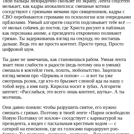
Твои пальцы лихорадочно скользят по экрану. Лента соцсетей
мелькает, как кадры апокалипсиса: смешные котики
соседствуют с грязными мемами про священников, кадры с
СВО перебиваются стримами по психологии или очередными
прЕколами. Умный алгоритм соцсети подсовывает тебе всё —
от милых собачек до постов, где Христа рисуют в пабликах
как персонажа аниме, а президента откровенно поливают
грязью. Ты задерживаешь взгляд на секунду, но листаешь
дальше. Ведь это же просто контент. Просто тренд. Просто
цифровой шум.
Ты даже не замечаешь, как становишься рабом. Умная лента
знает твои слабости и радости (ведь потому она и умная):
смешала в коктейле гнев, похоть, любопытство. Зацепила
взгляд мемом про «Церковь и попов» — и вот ты уже
смотришь ролик, где кто-то брызжет слюной яда на нашу с
тобой веру, а имя патр. Кирилла носит в зубах. Алгоритм
шепчет: «Расслабься, это всего лишь контент, шутка». А ты
молчишь.
Они давно поняли: чтобы разрушить святое, его нужно
смешать с грязью. Поэтому в твоей ленте «Парни освободили
Новую Полтавку от хохлов» соседствует с карикатурой на
президента, а видео с пасхальным крестным ходом — с
сатирой на епископов, где их голосами пародируют рэп-