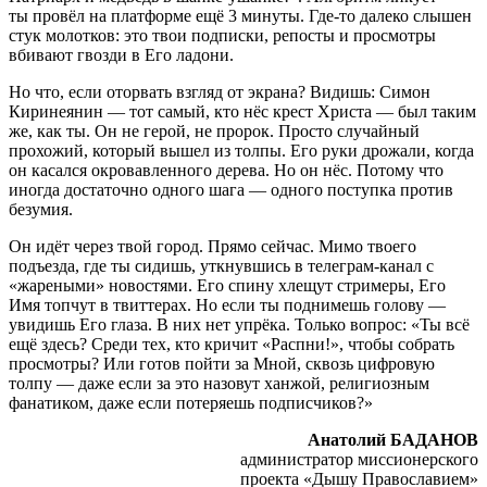
ты провёл на платформе ещё 3 минуты. Где-то далеко слышен
стук молотков: это твои подписки, репосты и просмотры
вбивают гвозди в Его ладони.
Но что, если оторвать взгляд от экрана? Видишь: Симон
Киринеянин — тот самый, кто нёс крест Христа — был таким
же, как ты. Он не герой, не пророк. Просто случайный
прохожий, который вышел из толпы. Его руки дрожали, когда
он касался окровавленного дерева. Но он нёс. Потому что
иногда достаточно одного шага — одного поступка против
безумия.
Он идёт через твой город. Прямо сейчас. Мимо твоего
подъезда, где ты сидишь, уткнувшись в телеграм-канал с
«жареными» новостями. Его спину хлещут стримеры, Его
Имя топчут в твиттерах. Но если ты поднимешь голову —
увидишь Его глаза. В них нет упрёка. Только вопрос: «Ты всё
ещё здесь? Среди тех, кто кричит «Распни!», чтобы собрать
просмотры? Или готов пойти за Мной, сквозь цифровую
толпу — даже если за это назовут ханжой, религиозным
фанатиком, даже если потеряешь подписчиков?»
Анатолий БАДАНОВ
администратор миссионерского
проекта «Дышу Православием»