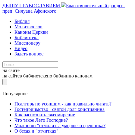
ДЫШУ ПРАВОСЛАВИЕМ
Благотворительный фонд
св.
преп. Силуана Афонского
Библия
Молитвослов
Каноны Церкви
Библиотека
Миссионеру
Видео
Задать вопрос
на сайте
на сайте
в библиотеке
по библии
по канонам
Популярное
Псалтирь по усопшим - как правильно читать?
Гостеприимство - святой долг христианина
Как распознать лжесмирение
Что такое Лето Господне?
Можно ли "отмолить" умершего грешника?
О бесах и "отчитках".