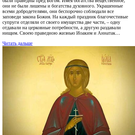
были праведны пред Богом. Имея богатства вещественное,
они не были лишены и богатства духовного. Украшенные
всеми добродетелями, они беспорочно соблюдали все
заповеди закона Божия. На каждый праздник благочестивые
супруги отделяли от своего имущества две части, – одну
отдавали на церковные потребности, а другую раздавали
нищим. Своею праведною жизнью Иоаким и Аннатак…
Читать дальше