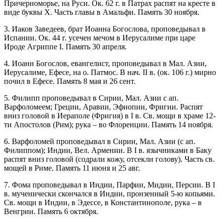
Причерноморье, на Руси. Ок. 62 г. в Патрах распят на кресте в
виде буквы Х. Часть главы в Амальфи. Память 30 ноября.
3. Иаков Заведеев, брат Иоанна Богослова, проповедывал в
Испании. Ок. 44 г. усечен мечом в Иерусалиме при царе
Ироде Агриппе I. Память 30 апреля.
4. Иоанн Богослов, евангелист, проповедывал в Мал. Азии,
Иерусалиме, Ефесе, на о. Патмос. В нач. II в. (ок. 106 г.) мирно
почил в Ефесе. Память 8 мая и 26 сент.
5. Филипп проповедывал в Сирии, Мал. Азии с ап.
Варфоломеем; Греции, Аравии, Эфиопии, Фригии. Распят
вниз головой в Иераполе (Фригия) в I в. Св. мощи в храме 12-
ти Апостолов (Рим); рука – во Флоренции. Память 14 ноября.
6. Варфоломей проповедывал в Сирии, Мал. Азии (с ап.
Филиппом); Индии, Вел. Армении. В I в. язычниками в Баку
распят вниз головой (содрали кожу, отсекли голову). Часть св.
мощей в Риме. Память 11 июня и 25 авг.
7. Фома проповедывал в Индии, Парфии, Мидии, Персии. В I
в. мученически скончался в Индии, пронзенный 5-ю копьями.
Св. мощи в Индии, в Эдессе, в Константинополе, рука – в
Венгрии. Память 6 октября.