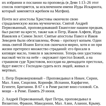
их избрании и послании на проповедь (в Деян 1:13–26 этот
список повторяется, за исключением имени Иуды Искариота,
который заменяется жребием на Матфия).
Почти все апостолы Христовы окончили свою
страдальческую жизнь мученически. Святой Андрей
Первозванный, проповедовавший Евангелие нашим предкам,
был распят на кресте, также как и Петр, Иаков Алфеев, Иуда
Иаковлев и Симон Зилот. Святые апостолы Павел и Иаков
Зеведеев были обезглавлены, Фома – проткнут копьем. Один
лишь святой Иоанн Богослов скончался мирно, хотя и он при
жизни претерпел множество страданий: его бросали в
кипящее масло, томили в заключении. Теперь они удостоены
высокой чести на небе – окружают престол Божий, а на
страшном суде Христовом, восседая на двенадцати престолах,
будут вместе с Господом судить всех людей, живых и
мертвых.
1. Петр Первоверховный – Проповедывал в Никее, Сирии,
Мал. Азии, Сицилии, Коринфе, Испании, Карфагене,
Египете, Британии. В 67 г. в Риме распят вниз головой. Св.
мощи – в Риме. Память 29 июня.
2. Андрей Первозванный, брат Петра, проповедывал в
Византии, Фракии, Македонии, Мал. Азии, Алании, Крыму,