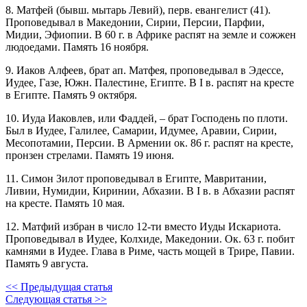
8. Матфей (бывш. мытарь Левий), перв. евангелист (41).
Проповедывал в Македонии, Сирии, Персии, Парфии,
Мидии, Эфиопии. В 60 г. в Африке распят на земле и сожжен
людоедами. Память 16 ноября.
9. Иаков Алфеев, брат ап. Матфея, проповедывал в Эдессе,
Иудее, Газе, Южн. Палестине, Египте. В I в. распят на кресте
в Египте. Память 9 октября.
10. Иуда Иаковлев, или Фаддей, – брат Господень по плоти.
Был в Иудее, Галилее, Самарии, Идумее, Аравии, Сирии,
Месопотамии, Персии. В Армении ок. 86 г. распят на кресте,
пронзен стрелами. Память 19 июня.
11. Симон Зилот проповедывал в Египте, Мавритании,
Ливии, Нумидии, Киринии, Абхазии. В I в. в Абхазии распят
на кресте. Память 10 мая.
12. Матфий избран в число 12-ти вместо Иуды Искариота.
Проповедывал в Иудее, Колхиде, Македонии. Ок. 63 г. побит
камнями в Иудее. Глава в Риме, часть мощей в Трире, Павии.
Память 9 августа.
<< Предыдущая статья
Следующая статья >>