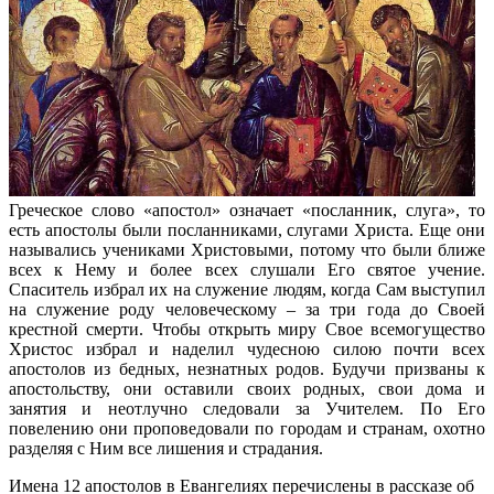
Греческое слово «апостол» означает «посланник, слуга», то
есть апостолы были посланниками, слугами Христа. Еще они
назывались учениками Христовыми, потому что были ближе
всех к Нему и более всех слушали Его святое учение.
Спаситель избрал их на служение людям, когда Сам выступил
на служение роду человеческому – за три года до Своей
крестной смерти. Чтобы открыть миру Свое всемогущество
Христос избрал и наделил чудесною силою почти всех
апостолов из бедных, незнатных родов. Будучи призваны к
апостольству,
они оставили своих родных, свои дома и
занятия и неотлучно следовали за Учителем. По Его
повелению они проповедовали по городам и странам, охотно
разделяя с Ним все лишения и страдания.
Имена 12 апостолов в Евангелиях перечислены в рассказе об