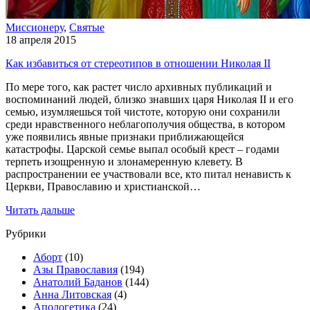
Миссионеру
,
Святые
18 апреля 2015
Как избавиться от стереотипов в отношении Николая II
По мере того, как растет число архивных публикаций и
воспоминаний людей, близко знавших царя Николая II и его
семью, изумляешься той чистоте, которую они сохранили
среди нравственного неблагополучия общества, в котором
уже появились явные признаки приближающейся
катастрофы. Царской семье выпал особый крест – годами
терпеть изощренную и злонамеренную клевету. В
распространении ее участвовали все, кто питал ненависть к
Церкви, Православию и христианской…
Читать дальше
Рубрики
Аборт
(10)
Азы Православия
(194)
Анатолий Баданов
(144)
Анна Литовская
(4)
Апологетика
(24)