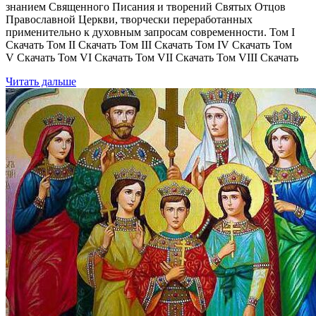
знанием Священного Писания и творений Святых Отцов
Православной Церкви, творчески переработанных
применительно к духовным запросам современности. Том I
Скачать Том II Скачать Том III Скачать Том IV Скачать Том
V Скачать Том VI Скачать Том VII Скачать Том VIII Скачать
Читать дальше