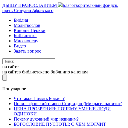
ДЫШУ ПРАВОСЛАВИЕМ
Благотворительный фонд
св.
преп. Силуана Афонского
Библия
Молитвослов
Каноны Церкви
Библиотека
Миссионеру
Видео
Задать вопрос
на сайте
на сайте
в библиотеке
по библии
по канонам
Популярное
Что такое Память Божия ?
Почил афонский старец Спиридон (Микрагиананитис)
ЦЕНА ПРОЗРЕНИЯ: ПОЧЕМУ УМНЫЕ ЛЮДИ
ОДИНОКИ
Почему духовный мир невидим?
БОГОСЛОВИЕ ПУСТОТЫ: О ЧЕМ МОЛЧИТ