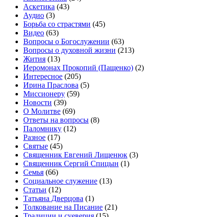
Аскетика
(43)
Аудио
(3)
Борьба со страстями
(45)
Видео
(63)
Вопросы о Богослужении
(63)
Вопросы о духовной жизни
(213)
Жития
(13)
Иеромонах Прокопий (Пащенко)
(2)
Интересное
(205)
Ирина Праслова
(5)
Миссионеру
(59)
Новости
(39)
О Молитве
(69)
Ответы на вопросы
(8)
Паломнику
(12)
Разное
(17)
Святые
(45)
Священник Евгений Лищенюк
(3)
Священник Сергий Спицын
(1)
Семья
(66)
Социальное служение
(13)
Статьи
(12)
Татьяна Дверцова
(1)
Толкование на Писание
(21)
Традиции и суеверия
(15)