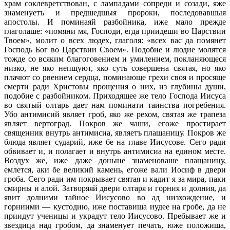
храм соклевретствован, с лампадами сопреди и созади, яже
знаменуетъ и предшедшыя пророки, последовавшыя
апостолы. И поминаяй разбойника, иже мало прежде
глаголаше: «помяни мя, Господи, егда приидеши во Царствии
Твоем», молит о всех людех, глаголя: «всех вас да помянет
Господь Бог во Царствии Своем». Подобие и людие молятся
тожде со всяким благоговением и умилением, покланяющеся
низко, не яко непщуют, яко суть совершена святая, но яко
плачют со рвением сердца, поминающе грехи своя и просяще
смерти ради Христовы прощения о них, из глубины души,
подобие с разбойником. Приходящее же тело Господа Иисуса
во святый олтарь дает нам поминати таинства погребения.
Убо антимисий являет гроб, яко же рехом, святая же трапеза
являет вертоград. Покров же чаши, егоже простирает
священник внутрь антимисиа, являетъ плащаницу. Покров же
блюда являет сударий, иже бе на главе Иисусове. Сего ради
обвивает и, и полагает и внутрь антимисиа на едином месте.
Воздух же, иже даже доныне знаменоваше плащаницу,
емлется, аки бе великий камень, егоже вали Иосиф в двери
гроба. Сего ради им покрывает святая и кадит я за мира, паки
смирны и алой. Затворяяй двери олтаря и горния и долния, да
явит долними тайное Иисусово во ад низхождение, и
горниими — кустодию, иже поставиша иудее на гробе, да не
приидут ученицы и украдут тело Иисусово. Пребывает же и
звездица над гробом, да знаменует печать, юже положиша,