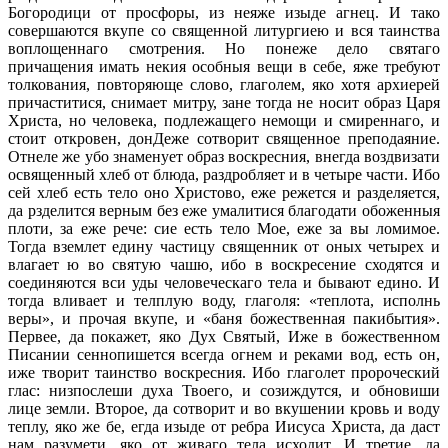
Богородици от просфоры, из неяже изыде агнец. И тако
совершаются вкупе со священной литургиею и вся таинства
воплощеннаго смотрения. Но понеже дело святаго
причащения имать некия особныя вещи в себе, яже требуют
толкования, повторяюще слово, глаголем, яко хотя архиерей
причаститися, снимает митру, зане тогда не носит образ Царя
Христа, но человека, подлежащего немощи и смиреннаго, и
стоит откровен, донДеже сотворит священное преподаяние.
Отнеле же убо знаменует образ воскресния, внегда воздвизати
освященный хлеб от блюда, раздробляет и в четыре части. Ибо
сей хлеб есть тело оно Христово, еже режется и разделяется,
да рзделится верным без еже умалитися благодати обоженныя
плоти, за еже рече: сие есть тело Мое, еже за вы ломимое.
Тогда вземлет едину частицу священник от оных четырех и
влагает ю во святую чашю, ибо в воскресение сходятся и
соединяются вси уды человеческаго тела и бывают едино. И
тогда вливает и телплую воду, глаголя: «теплота, исполнь
веры», и прочая вкупе, и «баня божественная пакибытия».
Первее, да покажет, яко Дух Святый, Иже в божественном
Писании сеннопишется всегда огнем и реками вод, есть он,
иже творит таинство воскресния. Ибо глаголет пророческий
глас: низпослеши духа Твоего, и созиждутся, и обновиши
лице земли. Второе, да сотворит и во вкушении кровь и воду
теплу, яко же бе, егда изыде от ребра Иисуса Христа, да даст
нам разумети, яко от живаго тела исходит. И третие, да