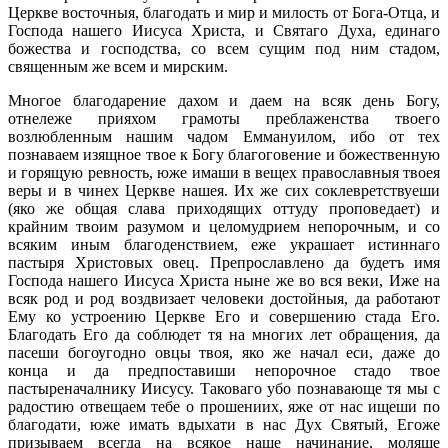
Церкве восточныя, благодать и мир и милость от Бога-Отца, и
Господа нашего Иисуса Христа, и Святаго Духа, единаго
божества и господства, со всем сущим под ним стадом,
священным же всем и мирским.
Многое благодарение дахом и даем на всяк день Богу,
отнележе прияхом грамоты преблаженства твоего
возлюбленным нашим чадом Еммануилом, ибо от тех
познаваем изящное твое к Богу благоговение и божественную
и горящую ревность, юже имаши в вещех православныя твоея
веры и в чинех Церкве нашея. Их же сих соклевретствуеши
(яко же общая слава приходящих оттуду проповедает) и
крайним твоим разумом и целомудрием непорочным, и со
всяким иным благоденствием, еже украшает истиннаго
пастыря Христовых овец. Препрославлено да будетъ имя
Господа нашего Иисуса Христа ныне же во вся веки, Иже на
всяк род и род воздвизает человеки достойныя, да работают
Ему ко устроению Церкве Его и совершению стада Его.
Благодать Его да соблюдет тя на многих лет обращения, да
пасеши богоугодно овцы твоя, яко же начал еси, даже до
конца и да предпоставиши непорочное стадо твое
пастыреначалнику Иисусу. Таковаго убо познавающе тя мы с
радостию отвещаем тебе о прошениих, яже от нас ищеши по
благодати, юже имать вдыхати в нас Дух Святый, Егоже
призываем всегда на всякое наше начинание, моляще