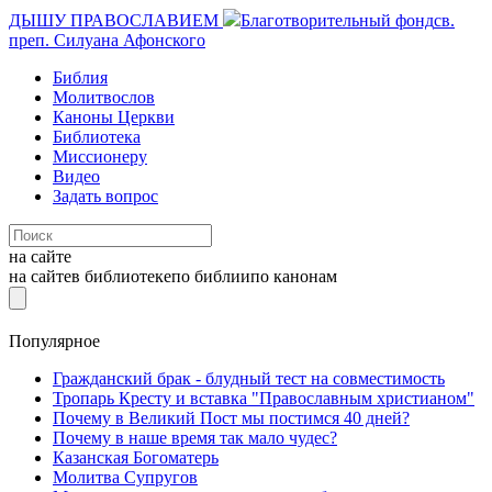
ДЫШУ ПРАВОСЛАВИЕМ
Благотворительный фонд
св.
преп. Силуана Афонского
Библия
Молитвослов
Каноны Церкви
Библиотека
Миссионеру
Видео
Задать вопрос
на сайте
на сайте
в библиотеке
по библии
по канонам
Популярное
Гражданский брак - блудный тест на совместимость
Тропарь Кресту и вставка "Православным христианом"
Почему в Великий Пост мы постимся 40 дней?
Почему в наше время так мало чудес?
Казанская Богоматерь
Молитва Супругов