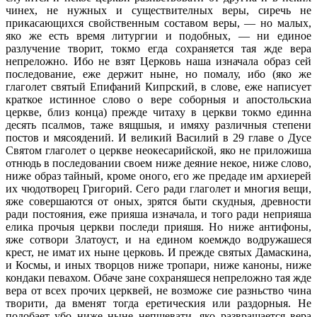
чинех, не нужных и существителных веры, сиречь не
прикасающихся свойственным составом веры, — но малых,
яко же есть время литургии и подобных, — ни единое
разлучение творит, токмо егда сохраняется тая жде вера
непреложно. Ибо не взят Церковь наша изначала образ сей
последование, еже держит ныне, но помалу, ибо (яко же
глаголет святый Епифаний Кипрский, в слове, еже написует
краткое истинное слово о вере соборныя и апостольскиа
церкве, близ конца) прежде читаху в церкви токмо единна
десять псалмов, таже вящшыя, и имяху различныя степени
постов и мясоядений. И великий Василий в 29 главе о Дусе
Святом глаголет о церкве неокесарийской, яко не приложиша
отнюдь в последовании своем ниже деяние некое, ниже слово,
ниже образ тайный, кроме оного, его же предаде им архиерей
их чюдотворец Григорий. Сего ради глаголет и многия вещи,
яже совершаются от оных, зрятся быти скудныя, древности
ради постояния, еже прияша изначала, и того ради неприяша
елика прочыя церкви последи прияшя. Но ниже антифоны,
яже сотвори Златоуст, и на едином коемждо водружашеся
крест, не имат их ныне церковь. И прежде святых Дамаскина,
и Космы, и иных творцов ниже тропари, ниже каноны, ниже
кондаки певахом. Обаче зане сохраняшеся непреложно тая жде
вера от всех прочих церквей, не возможе сие разньство чина
творити, да вменят тогда еретическия или раздорныя. Не
подобает убо ниже ныне непщевати, яко развращается вера