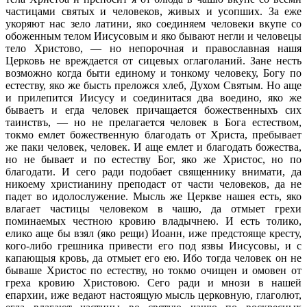
частицами святых и человеков, живых и усопших. За еже
укоряют нас зело латини, яко соединяем человеки вкупе со
обоженным телом Иисусовым и яко бывают негли и человецы
тело Христово, — но непорочная и православная нашя
Церковь не вреждается от сицевых оглаголаний. Зане несть
возможно когда быти единому и тонкому человеку, Богу по
естеству, яко же бысть преложся хлеб, Духом Святым. Но аще
и прилепится Иисусу и соединитася два воедино, яко же
бываетъ и егда человек причащается божественныхъ сих
таинствъ, — но не прелагается человек в Бога естеством,
токмо емлет божественную благодать от Христа, пребывает
же паки человек, человек. И аще емлет и благодать божества,
но не бывает и по естеству Бог, яко же Христос, но по
благодати. И сего ради подобает священнику внимати, да
никоему христианину преподаст от части человеков, да не
падет во идолослужение. Мысль же Церкве нашея есть, яко
влагает частицы человеком в чашю, да отмыет грехи
поминаемых честною кровию владычнею. И есть толико,
елико аще бы взял (яко рещи) Иоанн, иже предстояще кресту,
кого-либо грешника привести его под язвы Иисусовы, и с
капающыя кровь, да отмыет его ею. Ибо тогда человек он не
бываше Христос по естеству, но токмо очищен и омовен от
греха кровию Христовою. Сего ради и мнози в нашей
епархии, иже ведают настоящую мысль церковную, глаголют,