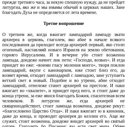
прежде третияго часа, за некую спешную нужду, да не прейдет
литургиа, яко же и мы имамы обычай в церквах наших. Зане
благодать Духа не определяется от лета времене.
Третие вопрошение
О третием же, когда вжигает лампадарий лампаду звати
архиереа в церковь, глаголем, яко абие в начале всякого
последования да приходит всегда архиерей первый, яко столп
огненный, наставляяй новаго Израиля на землю обетования,
горняго Иерусалима. И в вечерне убо стоит возженна
лампада, дондеже начнет лик пети: «Господи, возвах». И егда
приидет во еже: «вонми гласу моления моего», творя поклон
лампадарий, вкупе с канонархом, иже стоит близ его, да
возмет время, отходит лампадарий с лампадою, зане уступаетъ
ветхий свет в новый. Подобие и во утрени, абие отходит
лампадарий, отнележе станет архиерей на престоле. И паки
вжигает во «хвалите», и приидет пред него, и стоит даже до
конца утрени, за еже явися благодать Божия, спасителная всем
человеком. В литургии же, егда архиерей не
священнодействует, стоит лампада возженна, дондеже рекут:
«благословено Царство Отца». И паки вжигает ю в киноник,
даже до конца, и проводит архиерея до келлии его. Аще же
служит, стоит возженна, дондеже внидет архиерей во святый
олтарь. Глаголетъ бо Писание: вы есте свет мира. Обаче