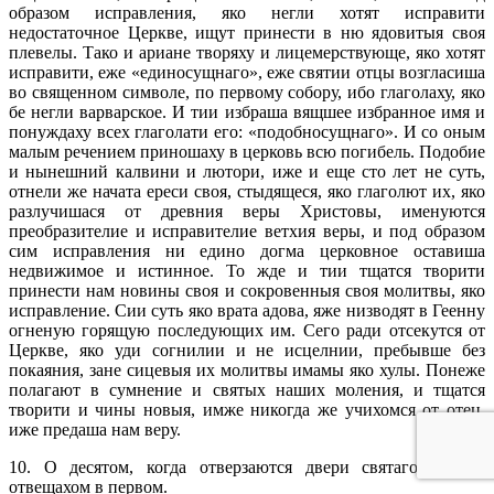
образом исправления, яко негли хотят исправити
недостаточное Церкве, ищут принести в ню ядовитыя своя
плевелы. Тако и ариане творяху и лицемерствующе, яко хотят
исправити, еже «единосущнаго», еже святии отцы возгласиша
во священном символе, по первому собору, ибо глаголаху, яко
бе негли варварское. И тии избраша вящшее избранное имя и
понуждаху всех глаголати его: «подобносущнаго». И со оным
малым речением приношаху в церковь всю погибель. Подобие
и нынешний калвини и лютори, иже и еще сто лет не суть,
отнели же начата ереси своя, стыдящеся, яко глаголют их, яко
разлучишася от древния веры Христовы, именуются
преобразителие и исправителие ветхия веры, и под образом
сим исправления ни едино догма церковное оставиша
недвижимое и истинное. То жде и тии тщатся творити
принести нам новины своя и сокровенныя своя молитвы, яко
исправление. Сии суть яко врата адова, яже низводят в Геенну
огненую горящую последующих им. Сего ради отсекутся от
Церкве, яко уди согнилии и не исцелнии, пребывше без
покаяния, зане сицевыя их молитвы имамы яко хулы. Понеже
полагают в сумнение и святых наших моления, и тщатся
творити и чины новыя, имже никогда же учихомся от отец,
иже предаша нам веру.
10. О десятом, когда отверзаются двери святаго олтаря,
отвещахом в первом.