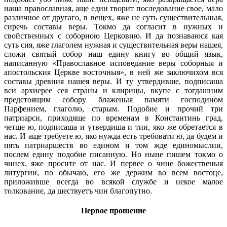
наша православная, аще един творит последование свое, мало
различное от другаго, в вещех, яже не суть существительныя,
сиречь составы веры. Токмо да согласит в нужных и
свойственных с соборною Церковию. И да познаваюся кая
суть сия, яже глаголем нужная и существительная веры нашея,
сложи святый собор наш едину книгу во общий язык,
написанную «Православное исповедание веры соборныя и
апостольския Церкве восточныя», в ней же заключихом вся
составы древния нашея веры. И ту утвердивше, подписаша
вси архиерее сея страны и клирицы, вкупе с тогдашним
предстоящим собору блаженыя памяти господином
Парфением, глаголю, старым. Подобие и прочий три
патриарси, приходяще по временам в Константинь град,
четше ю, подписаша и утвердиша и тии, яко же обретается в
нас. И аще требуете ю, яко нужда есть требовати ю, да будем и
пять патриаршеств во едином и том жде единомыслии,
послем едину подобие писанную. Но ныне пишем токмо о
чинех, яже просите от нас. И первее о чине божественыя
литургии, по обычаю, его же держим во всем востоце,
приложивше всегда во всякой службе и некое малое
толкование, да шествуетъ чин благопутно.
Первое прошение