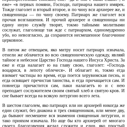
еже» «в первых помяни, Господи, патриарха нашего имярек.
Тожде глаголет и вторый второе, и по чину вси архиерее же, и
священницы — по чину своему. Патриарх же глаголет вся
прочая возглашения. И прочий архиерее и священницы ни
едину иную службу творят, токмо тайными молитвами
сослужат, глаголюще тая жде с патриархом, единомудренно
убо, но невозгласно, да сохранится несмешенное благочиние
церковное.
В пятом же отвещаем, яко митру носит патриарх изначала,
отнели же облачится во всю священническую одежду, являяй
тайное и небесное Царство Господа нашего Иисуса Христа. За
еже и егда налагает ю на главу свою, глаголет: «Господь
воцарися, в лепоту облечеся». И облагает ю, токмо егда
взимает частицы во время, егда поется херувимская песнь, и
егда освящает пречистая таинства, и егда причащается сам. И
повнегда причастится сам, паки налагаетъ ю и с нею
преподает сослужителем своим святый хлеб и святую кров. И
сие бывает всегда на всякую литургию всего лета.
В шестом глаголем, яко патриарх или ин архиерей никогда же
един служит, без диакона и трех священников, или менее дву,
да бывают несмешене вся знамения священныя литургии, и
тако прияхом изначала. Но аще бы кто архиерей от многаго
своего благоговения желал служити и един, яко простый