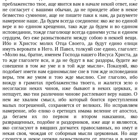
преблаженство твое, аще явится вам в начале некий ответ, иже
не согласует с вашими обычаи, да не приидете абие в некое
безместно сумнение, аще не пишете паки к нам, да разумеете
намерение наше. Да будем всегда соединени: яко же во единой
вере и во едином крещении, тако жде да будем и во едином
исповедании, тожде глаголюще всегда единеми усты и единем
сердцем, без еже разньствовати между собою в некоей вещи.
Ибо и Христос молих Отца Своего, да будут едино елици
имутъ веровати в Него. И Павел, толкуяй сие едино, глаголет:
«Молю вы, братие, именем Господа нашего Иисуса Христа, да
то жде глаголете вси, и да не будут в вас раздоры, будите же
совешени в том же уме и в той жде мысли». Показуяй, яко
подобает имети нам единомыслие сие в том жде исповедании
веры, тем же умом и тою жде мыслию. Сие глаголю, ибо
вижду в грамотах преблаженства твоего, и жалится зело о
несогласии неких чинов, иже бывают в неких церквах, и
непщует, яко тии различнии чинове растлевают веру нашю. О
нем же хвалим смысл, ибо который боится преступления
малых погрешений, сохраняется от великих. Но исправляем
намерение, ибо елико о еретицех имама веление от апостол,
да бегаем их по первом и втором наказании, яко
развращенных, подобие и раздорников, иже аще и являются,
яко согласуют в вящших догматех православных, но имут и
некая своя, чюждая от соборныя мысли церковныя. Но аще
случится и некое церкви разньствовати от другиа и в неких