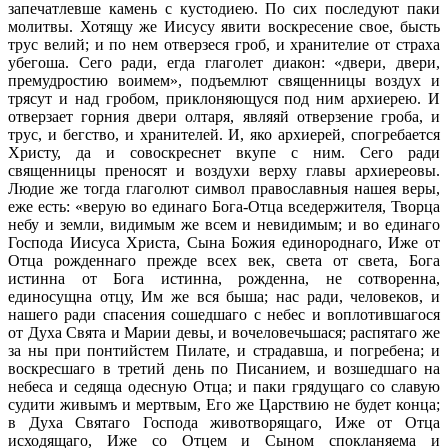
запечатлевше камень с кустодиею. По сих последуют паки
молитвы. Хотящу же Иисусу явити воскресение свое, бысть
трус велий; и по нем отверзеся гроб, и хранителие от страха
убегоша. Сего ради, егда глаголет диакон: «двери, двери,
премудростию воимем», подъемлют священницы воздух и
трясут и над гробом, приклоняющуся под ним архиерею. И
отверзает горния двери олтаря, являяй отверзение гроба, и
трус, и бегство, и хранителей. И, яко архиерей, спогребается
Христу, да и совоскреснет вкупе с ним. Сего ради
священницы преносят и воздухи верху главы архиереовы.
Людие же тогда глаголют символ православныя нашея веры,
еже есть: «верую во единаго Бога-Отца вседержителя, Творца
небу и земли, видимым же всем и невидимым; и во единаго
Господа Иисуса Христа, Сына Божия единороднаго, Иже от
Отца рожденнаго прежде всех век, света от света, Бога
истинна от Бога истинна, рожденна, не сотворенна,
единосущна отцу, Им же вся быша; нас ради, человеков, и
нашего ради спасения сошедшаго с небес и воплотившагося
от Духа Свята и Марии девы, и вочеловечьшася; распятаго же
за ны при понтийстем Пилате, и страдавша, и погребена; и
воскресшаго в третий день по Писанием, и возшедшаго на
небеса и седяща одесную Отца; и паки грядущаго со славую
судити живымъ и мертвым, Его же Царствию не будет конца;
в Духа Святаго Господа животворящаго, Иже от Отца
исходящаго, Иже со Отцем и Сыном спокланяема и