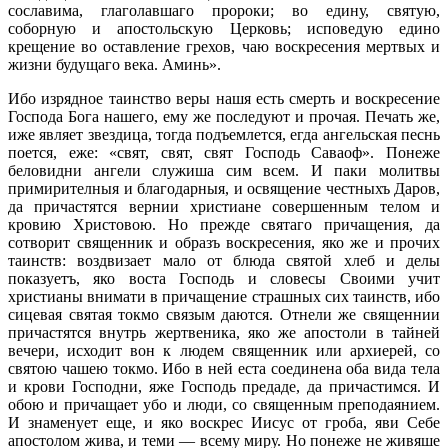
сославима, глаголавшаго пророки; во едину, святую,
соборную и апостольскую Церковь; исповедую едино
крещение во оставление грехов, чаю воскресения мертвых и
жизни будущаго века. Аминь».
Ибо изрядное таинство веры нашя есть смерть и воскресение
Господа Бога нашего, ему же последуют и прочая. Печать же,
иже являет звездица, тогда подъемлется, егда ангельская песнь
поется, еже: «свят, свят, свят Господь Саваоф». Понеже
беловидни ангели служиша сим всем. И паки молитвы
примирителныя и благодарныя, и освящение честныхъ Даров,
да причастятся вернии христиане совершенным телом и
кровию Христовою. Но прежде святаго причащения, да
сотворит священник и образъ воскресения, яко же и прочих
таинств: воздвизает мало от блюда святой хлеб и делы
показуетъ, яко воста Господь и словесы Своими учит
христианы внимати в причащение страшных сих таинств, ибо
сицевая святая токмо связым даются. Отнели же священнии
причастятся внутрь жертвеника, яко же апостоли в тайней
вечери, исходит вон к людем священник или архиерей, со
святою чашею токмо. Ибо в ней еста соединена оба вида тела
и крови Господни, яже Господь предаде, да причастимся. И
обою и причащает убо и люди, со священным преподаянием.
И знаменует еще, и яко воскрес Иисус от гроба, яви Себе
апостолом жива, и теми — всему миру. Но понеже не живяше