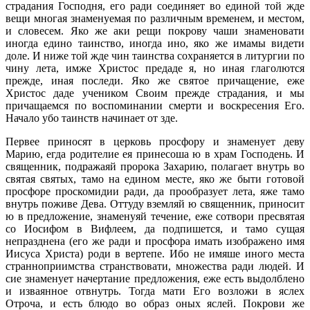
страдания Господня, его ради соединяет во единой той жде
вещи многая знаменуемая по различным временем, и местом,
и словесем. Яко же аки рещи покрову чаши знаменовати
иногда едино таинство, иногда ино, яко же имамы видети
доле. И ниже той жде чин таинства сохраняется в литургии по
чину лета, имже Христос предаде я, но иная глаголются
прежде, иная последи. Яко же святое причащение, еже
Христос даде учеником Своим прежде страдания, и мы
причащаемся по воспоминании смерти и воскресения Его.
Начало убо таинств начинает от зде.
Первее приносят в церковь просфору и знаменует деву Марию, егда родителие ея принесоша ю в храм Господень. И священник, подражаяй пророка Захарию, полагает внутрь во святая святых, тамо на едином месте, яко же быти готовой просфоре проскомидии ради, да прообразует лета, яже тамо внутрь поживе Дева. Оттуду вземляй ю священник, приносит ю в предложение, знаменуяй течение, еже сотвори пресвятая со Иосифом в Вифлеем, да подпишется, и тамо сущая непразднена (его же ради и просфора имать изображено имя Иисуса Христа) роди в вертепе. Ибо не имяше иного места странноприимства странствовати, множества ради людей. И сие знаменует начертание предложения, еже есть выдолблено и изваянное отвнутрь. Тогда мати Его возложи в яслех Отроча, и есть блюдо во образ оных яслей. Покрови же являютъ пелены, о них же глаголет Лука, яко обви Его пеленами и возложи Его въ яслех. Звездица же являет звезду, яже явися волхвом. Кадилница же и кадило, еже влагает в ню, носят образ даров волхвовымх: злата, и Ливана, и смирны. Но понеже пророк Исайа глаголет, яко егда Сын (сиречь Божий) бысть Отроча и дадеся нам, имяше начало, сиречь царствие на раме своем, — еже являет крест, им же воцарися в языцех. И Сам Христос глаголет, яко не родися человек иного ради конца, токмо да умрет: ибо Сын человеческий не прииде служим быти, — но служити и дати душю Свою избавление вместо многих. Сего ради Церковь соединяет во едино время и место воспоминание рожества и смерти Иисусовы. Наипаче, егда раждает Его от Девы, вземлет его копием, глаголющи: «яко овча приведеся» и прочая словеса владычняго страдания, елика предрекоша пророци, яко имут быти, и апостоли свидетелствоваша, яко быша. И повнегда священник изобразит заклание Иисусово в мягкости хлеба, яко в гортани агнца, — тако бо закаляется агнец: гортанию, обращенною вспять, — прободает и одесную ребро Его. И повнегда изыде кровь и вода, Иоанн же, предстояй, виде а; взят (якоже пишут нецыи) от сосудов оных, иже имяху желчь и оцет, и во оном сохрани кровь Христову и воду. И соблюдаются в некихъ местех даже доднесь. Во образ же сосуда оного имать Церковь святую чашю, в нюже вливает ныне в начале вино и воду. Последи же от освящения бывает образ оныя чаши, ею же Господь преподаде учеником кровь Свою. И по двема сима таинствома, сиречь рожеству и распятию, бывает предложение, да знаменует две вещи: вертеп за едино и голгофа — за другое; и покрови подобие за Рожество, убо являют пелены, за крест же — новая плащаница и сударий. Воспоминаем еще в предложении, яко Сей рождейся и распныйся Иисус воцарися крестом во всех языцех, и Царствия Его не будет конца. И понеже Он моли Отца Своего, яко идеже есть Он, да будут и слуги Его, сего ради полагаем окрест Его вся чины святых, начинающе от Девы, яже предстоит одесную Его, и под оною — частицы Предтечи и святых по чину: апостолов и пророков, мучеников и учителей, и прочих, во образ троический, яко же предстоят Ему и чинове ангельстии на небеси. Понеже священнодействие по нам есть подражание небеснаго священноначалиа, яко же глаголет священный Дионисий Ареопагит. Доле же троических сих собраний полагаем еще частицы живых и усопших, ихже хощем, воспоминающе, яко имать прийти Судия живых и мертвых Иисус Сей. И по сему паки предложение являет престол Царствия Господа нашего Иисуса Христа и престол благодати Его, ему же ныне убо предстоим, просяще оставление грехов наших, будущему же пришествию имамы предстояти воздати слово дел наших. От сих четырех вещей, их же воспоминание творим во святом предложении: сиречь рожества, страдания, престола благодати и престола суда – иная оставляем во своя времена и места. И обращаемся в рожество, и от него начинает божественая литургиа сим образом. Первие убо, кадя священник святое же предложение и весь жертвеник, благодарит Бога и Спаса нашего Иисуса Христа, Иже тако восхоте и тако повеле, да будет; таже возсылаяй к человеколюбию Его славу ону, юже ангели даша в рожестве Его, еже: слава в вышних Богу, тайно. Ибо и ангели токмо пастырем особно открыта е. Затворяет нижний двери, завес же оставляет отверст, сиречь горнюю дверь, да покажет, яко долний мир и народ многий простый не познаше тогда вначале рожество Христово и смотрение Его, — токмо высоции и боговиднии, им же и откры е, яко же бяху пророци и патриарси, Дева и Иосиф, пастырие, волхвы. И тогда глаголет: «Благословено царство Отца и Сына и святаго Духа». Понеже воплощенным смотрением навыкохом таинство святыя Троицы. И вечерню убо, яже знаменует темный разум и началный боговидения нашего, начинаем со еже: благословен Бог наш. Утренюю же, яже являет свет древняго закона, со еже: слава святей, и единосущней, и животворящей, и неразделней Троице. Святую же литургию, со еже: благословено царство Отца, и Сына, и Святаго Духа. Ибо первие изыдохом от идолослужения, внегда познавати, яко есть Бог истинный в мире, Творец всея твари. Второе, яко есть триипостасный, по сенным проповеданием пророческим. Последи же, по вочеловечении Слова Божия, открыся яве нам, яко три сия ипостаси Божества иныя не суть, токмо Отец, Сын и Дух Святый, — в них же крестившеся, совершихомся в боговидение. По сем глаголются мирная и молитвы. Ибо несть токмо божественная литургия воспоминание Христовых страданий (яко же рехом), но и ходатайство к Богу о наших гресех. И тогда певцы, образующе пророки, поют от древняго Писания: благослови, душе моя, Господа. И хвали, душе моя, Господа. Ибо аще и воплощенное Слова смотрение бе утаенное от иных человеков (якоже речеся), но пророком и праотцем бе открытое и чаемое и воспевашеся. И во елико глаголются песни сия, подлагаем, яко Христос воспитася и нача проповедание Евангелиа. И первое учение, еже сотвори, и яви Себе в мир, бе, еже: блажени нищий духом и прочая. И тогда отверзаются и долнии двери, и стоит священник пред ними, зря к людем, да знаменует Христа, проповедающа Евангелие народу. Но понеже не стояше токмо во Иерусалиме проповедатися, но хождаше и во иная места и страны, яко же глаголаше: «идем в ближния веси и грады, да и тамо проповедаю, на сие бо изыдох», сего ради священник, нося въ руце своей евангелие, исходит вон к людем, и глаголет: «премудрость, прости!». Сиречь: сие Евангелие есть истинная и правая премудрость, и неложная, и не яко оная еллинская, яже водяше человеки во идолослужение. И мы, язычестии людие, показующе, яко с радостию прияхом Евангелие, отвещаем, поюще: «приидите, поклонимся». Прейдет же священику лампада, и сия знаменует и предтечю Иоанна, о нем же писано есть: уготовах светилник Христу моему’, и вкупе с ним и иныя пророки, иже прежде Христа проповедаху пришествие Его. Являет же еще лампада сия, яко светилник ногам нашим есть закон сей Божий, и еже: ходите, дондеже свет имате, и веруйте въ свет, да сынове света будете. Проповедаяй же Иисус Евангелие, собра апостолы, и посла я, да проповедают и тии слово Его. Сего ради чтется Апостол. И паки Иисус благовествовашеся и чюдотворяше, — сего ради чтется Евангелие, — или от диакона, иже являет апостолы, или от священника, иже предпоставляет Христа. Еже Евангелие обдержит иногда убо учение Господне, иногда же чюдеса. Между же апостолом и Евангелием дается кадило, ибо слово Божие проповедуемое обоняет Церковь, о немже глаголаше Павел, учитель языков: Христово благоухание есмы Богови384. Даже до зде суть таинства, яже бывают, егда служит токмо священник, или и с диаконом. От них же яве бывает, когда подобает отверзатися великим дверем святаго олтаря, сиречь егда начинают блаженна. И стоят отверзены, дондеже начнут оглашенна. И тогда затворяются долнии двери. Ибо закрываются святая от оглашенных. Егда же архиерей служит, тогда поминаем и иная таинства. Ибо внегда архиерей облачится во священническую одежду вне жертвеника пред людми, являет Христа, пришедша в мир, да взыщет заблуждбшее Свое овча в горах. И остави на Небеси девятьдесятъ девять незаблуждыпыя, сиречь небесныя ангелы. Небо же сенно пишется от святаго олтаря. Обрет убо Иисус овча Свое на земли, взят е на Своя два рамена, сиреч на божество и человечество. Сего ради и архиерей налагает на два своя рамена омофории свои. Стоят же окрест его вси священници его и диакони, служаще по чину своему, яко ангели, иже служаху Христу на горе по крещении его, и по победе на диавола. Яко же Писание глаголет, яко: се, ангели приидоша и служаху Ему. Стоит же примикирий пред ним с лампадою, возженною; Господь бо глаголет: Аз есмь свет мира. И о апостолех Своих подобие глаголет: «Вы есте свет мира и тако да просветится свет ваш пред человеки». Сущу же архиерею вне святаго олтаря, двери святаго олтаря стоят отверзены изначала, являющыя врата небесная, яже отверзошася пришествием Христовым в мир. Его же ради рече Господь: «Отселе узрите Небо отверсто и ангелы Божия восходящыя и низходящыя на Сына человеческаго». И понеже, егда исполни проповедь Евангелиа, Господь взыде к Отцу Своему, по реченному от Него: «дело соверших, еже дал еси мне, да сотворю е; ныне же к Тебе гряду», грядет и архиерей по еже «премудрость, прости!» внити во святая святых, оставляли прежде благословение свое миру. Ибо и Христос, въземлься на небеса, воздвиг руце Свои, благослови ученики Своя. Входяй же целует святыя иконы, да покажет, яко Им примирихомся Богу и Отцу. И тако входит, исполняли образ слова оного, о нем же глаголет Павел, яко в не рукотворенная святая вниде Христос, местообразная истинных, но в самое небо явитися лицу Божию о нас. И егда достиже даже до Ветхаго дней, и пред Ним принесеся (яко же глаголет Даниил пророк), дадеся Ему начало, и честь, и царство. Сиречь особная оная слава, иже имяше и прежде вочеловечения, иже и еще обретайся в мире прошаше от Отца Своего, рек: «И ныне прослави мя Ты, Отче, у Тебе Самого славою, иже имех у тебе прежде мир не бысть». Сего ради ангели, покланяйщеся Ему, воспеваша Ему тою же песнию, ею же и прежде прославляху его, сиречь, еже: свят, свят, свят, ниже приложивше, ниже отложивше что от трисвятаго славословия. Сия и мы, яже от языков церковь подражающе, трисвятую песнь поем, емлюще, еже убо: «свят, свят, свят» — от серафимов, яже виде Ис