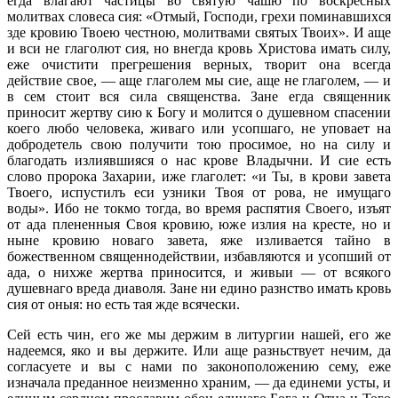
егда влагают частицы во святую чашю по воскресных
молитвах словеса сия: «Отмый, Господи, грехи поминавшихся
зде кровию Твоею честною, молитвами святых Твоих». И аще
и вси не глаголют сия, но внегда кровь Христова имать силу,
еже очистити прегрешения верных, творит она всегда
действие свое, — аще глаголем мы сие, аще не глаголем, — и
в сем стоит вся сила священства. Зане егда священник
приносит жертву сию к Богу и молится о душевном спасении
коего любо человека, живаго или усопшаго, не уповает на
добродетель свою получити тою просимое, но на силу и
благодать излиявшияся о нас крове Владычни. И сие есть
слово пророка Захарии, иже глаголет: «и Ты, в крови завета
Твоего, испустилъ еси узники Твоя от рова, не имущаго
воды». Ибо не токмо тогда, во время распятия Своего, изъят
от ада плененныя Своя кровию, юже излия на кресте, но и
ныне кровию новаго завета, яже изливается тайно в
божественном священнодействии, избавляются и усопший от
ада, о нихже жертва приносится, и живыи — от всякого
душевнаго вреда диаволя. Зане ни едино разнство имать кровь
сия от оныя: но есть тая жде всячески.
Сей есть чин, его же мы держим в литургии нашей, его же
надеемся, яко и вы держите. Или аще разньствует нечим, да
согласуете и вы с нами по законоположению сему, еже
изначала преданное неизменно храним, — да единеми усты, и