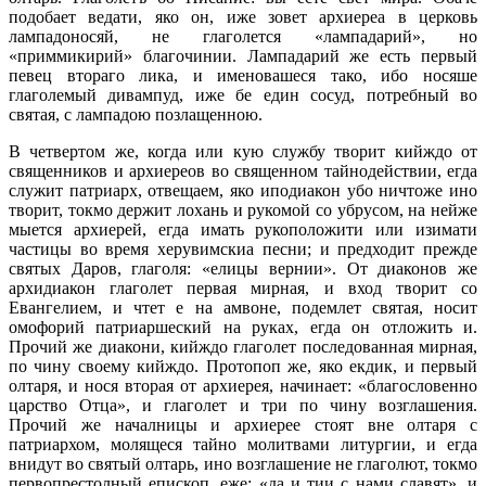
подобает ведати, яко он, иже зовет архиереа в церковь
лампадоносяй, не глаголется «лампадарий», но
«приммикирий» благочинии. Лампадарий же есть первый
певец втораго лика, и именовашеся тако, ибо носяше
глаголемый дивампуд, иже бе един сосуд, потребный во
святая, с лампадою позлащенною.
В четвертом же, когда или кую службу творит кийждо от
священников и архиереов во священном тайнодействии, егда
служит патриарх, отвещаем, яко иподиакон убо ничтоже ино
творит, токмо держит лохань и рукомой со убрусом, на нейже
мыется архиерей, егда имать рукоположити или изимати
частицы во время херувимскиа песни; и предходит прежде
святых Даров, глаголя: «елицы вернии». От диаконов же
архидиакон глаголет первая мирная, и вход творит со
Евангелием, и чтет е на амвоне, подемлет святая, носит
омофорий патриаршеский на руках, егда он отложить и.
Прочий же диакони, кийждо глаголет последованная мирная,
по чину своему кийждо. Протопоп же, яко екдик, и первый
олтаря, и нося вторая от архиерея, начинает: «благословенно
царство Отца», и глаголет и три по чину возглашения.
Прочий же началницы и архиерее стоят вне олтаря с
патриархом, молящеся тайно молитвами литургии, и егда
внидут во святый олтарь, ино возглашение не глаголют, токмо
первопрестолный епископ, еже: «да и тии с нами славят», и