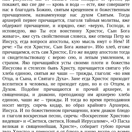
покажет, яко сие две — кровь и вода — есте, яже совершаете
нас в благодать Божию, святым крещением и божественным
причащением, назнаменующе нас духом Святым. Тогда
архиерей первее причащается, глаголя тайныя молитвы, яже
обдержит причащение, и изрядно, еже: «верую, Господи, и
исповедую, яко Ты еси воистинну Христос, Сын Бога
живаго», яже суть свойственная словеса, яже отвеща Петр ко
Иисусу, егда вопроси апостолы, кую мысль имут о Нем? И
рече: «Ты еси Христос, Сын Бога живаго». Ибо хлеб, егоже
причащаемся, есть сам Христос, Его же видяху апостоли тогда
и свидетельствоваху с верою сею, и лепым умилением, и
страхом. Яко причащаяйся усты своими плоти и божества
Иисусова и стелесен бывъ Христу, причащается святаго убо
хлеба единою, святыя же чаши — трижды, глаголя: «во имя
Отца, и Сына, и Святаго Духа». Зане егда Христос приходит
вселитися в человека, не приходит един, но и со Отцем, и
Духом. Подобие причащаются и прочий архиерее, и
священницы, и диакони, преподающу им архиерею хлеба
единою, чаши же – трижды. И тогда во время преподаяния
носит митру, сиречь кидар, во образ крайняго Архиереа,
Иисуса. И по божественном причащении, взем диакон блюдо
и глаголя воскресныя песни, сиречь: «Воскресение Христово
видевше» и «Светися, светися, Новый Иерусалиме», «О Пасха
великая и священнейшая, Христе», собирает губою прочая
тела Христоа и преносит я от блюда в чашю вкупе со всеми