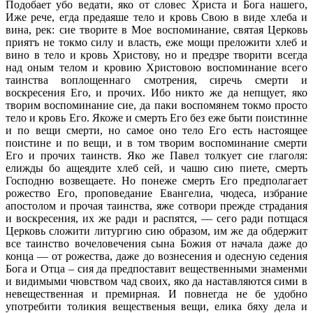
Подобает убо ведати, яко от словес Христа и Бога нашего,
Иже рече, егда предаяше тело и кровь Свою в виде хлеба и
вина, рек: сие творите в Мое воспоминание, святая Церковь
приятъ не токмо силу и власть, еже мощи преложити хлеб и
вино в тело и кровь Христову, но и предзре творити всегда
над оным телом и кровию Христовою воспоминание всего
таинства воплощеннаго смотрения, сиречь смерти и
воскресения Его, и прочих. Ибо никто же да непщует, яко
творим воспоминание сие, да паки воспомянем токмо просто
тело и кровь Его. Якоже и смерть Его без еже быти поистинне
и по вещи смерти, но самое оно тело Его есть настоящее
поистине и по вещи, и в том творим воспоминание смерти
Его и прочих таинств. Яко же Павел толкует сие глаголя:
елижды бо ащеядите хлеб сей, и чашю сию пиете, смерть
Господню возвещаете. Но понеже смерть Его предполагает
рожество Его, проповедание Евангелиа, чюдеса, избрание
апостолом и прочая таинства, яже сотвори прежде страдания
и воскресения, их же ради и распятся, — сего ради потщася
Церковь сложити литургию сию образом, им же да обдержит
все таинство вочеловечения сына Божия от начала даже до
конца — от рожества, даже до вознесения и одесную седения
Бога и Отца – сия да предпоставит вещественными знаменми
и видимыми чювством чад своих, яко да наставляются сими в
невещественная и премирная. И повнегда не бе удобно
употребити толикия вещественыя вещи, елика бяху дела и