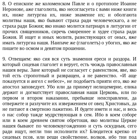
8. О епископе же коломенском Павле и о протопопе Иоанне
Неронове, аже глаголюта, яко несогласуета с вами ниже книги
их, ниже литургиа их, ниже знамение их; и оболгаюта
молитвы нашя, яко бывают страха ради человеческаго, а не
страха ради Божия; яко инако молится патриарх в литургии от
прочих священников, сиречь смиреннее и худее страха ради
Божия. И ищет и иных молитв, разнствующих от оных, яже
имать литургиа нашя. Наипаче же (глаголетъ) о убогих, яко же
пишете во осмом и девятом прошении.
9. Отвещаем: яко сия вся суть знамения ереси и раздора. И
который сицевая глаголет и верует, есть чюждь православныя
нашея веры. Зане который не согласует с равенством, яве, яко
той есть стропотный и развращен, а не равенство. «И аще
показуется и ангел с небесе», не подобаетъ прияти его, яко же
апостол заповедует. Убо или да приимут нелицемерне, елика
держит и догматствует православная нашя Церковь, или по
первом и втором наказании, пребывше неисправлени, да
отвержете и разлучите их извержением от овец Христовых, да
не питают я смертною пажитию. И будете имети и нас, и весь
о нас собор тажде мудрствующыя в сем. Ибо в коем соборе
или в коем древнем святом обретошя, яко молитвы Церкве
нашея бывают по человекоугождению и суть оскудныя, сего
ради ищут, негли тии исполнити их? Блюдитеся крепко от
сицевых псов, или рещи свойственне, волков, ибо тии под