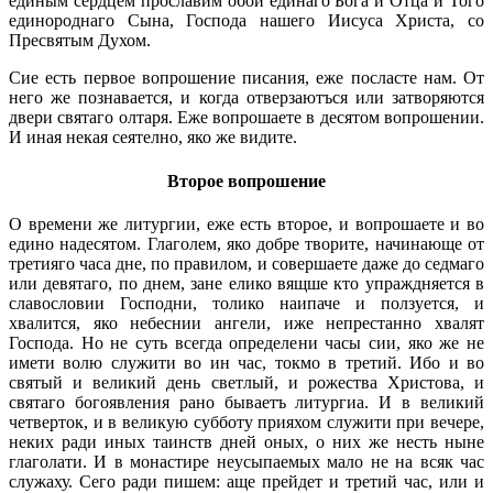
единым сердцем прославим обои единаго Бога и Отца и Того
единороднаго Сына, Господа нашего Иисуса Христа, со
Пресвятым Духом.
Сие есть первое вопрошение писания, еже посласте нам. От
него же познавается, и когда отверзаютъся или затворяются
двери святаго олтаря. Еже вопрошаете в десятом вопрошении.
И иная некая сеятелно, яко же видите.
Второе вопрошение
О времени же литургии, еже есть второе, и вопрошаете и во
едино надесятом. Глаголем, яко добре творите, начинающе от
третияго часа дне, по правилом, и совершаете даже до седмаго
или девятаго, по днем, зане елико вящше кто упраждняется в
славословии Господни, толико наипаче и ползуется, и
хвалится, яко небеснии ангели, иже непрестанно хвалят
Господа. Но не суть всегда определени часы сии, яко же не
имети волю служити во ин час, токмо в третий. Ибо и во
святый и великий день светлый, и рожества Христова, и
святаго богоявления рано бываетъ литургиа. И в великий
четверток, и в великую субботу прияхом служити при вечере,
неких ради иных таинств дней оных, о них же несть ныне
глаголати. И в монастире неусыпаемых мало не на всяк час
служаху. Сего ради пишем: аще прейдет и третий час, или и