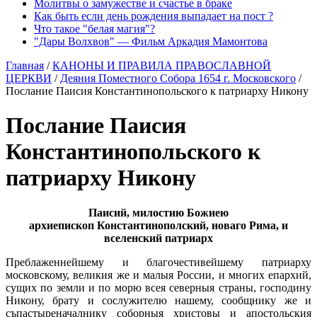
Молитвы о замужестве и счастье в браке
Как быть если день рождения выпадает на пост ?
Что такое "белая магия"?
"Дары Волхвов" — Фильм Аркадия Мамонтова
Главная
/
КАНОНЫ И ПРАВИЛА ПРАВОСЛАВНОЙ
ЦЕРКВИ
/
Деяния Поместного Собора 1654 г. Московского
/
Послание Паисия Константинопольского к патриарху Никону
Послание Паисия
Константинопольского к
патриарху Никону
Паисий, милостию Божиею
архиепископ
Константинополский, новаго Рима,
и
вселенский патриарх
Преблаженнейшему и благочестивейшему патриарху
московскому, великия же и малыя России, и многих епархий,
сущих по земли и по морю всея северныя страны, господину
Никону, брату и сослужителю нашему, сообщнику же и
съпастыреначалнику соборныя христовы и апостольския