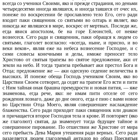
всегда со ученики Своими, яко и прежде страдания, но деньми
четыредесятми иногда являшеся, и иногда таяшеся от очес их,
понеже по воскресении бе прославлено тело Его, сего ради
входит паки священник со святыми во олтарь и являет, яко
никогда же являшеся в мире, воскрес от мертвых. Последи же,
егда явися апостолом, бе на горе Елеонстей, от неяже
вознесеся. Сего ради и священник, паки обращся к людем со
святыми, глаголет возгласно: «всегда, ныне, и присно, и во
веки веков», являя еже на небеса вознесение Господне, и с
сими словесы конечными и делы, имиже преносит тело
Христово от святыя трапезы во святое предложение, аки от
земли на небо. И тогда трапеза пребывает аки престол Бога и
Отца; предложение же — аки одесную седение величества в
высоких. И понеже обеща Господь учеником Своим, яко во
Царствии Своем сотворит, да седят на трапезе Его ясти и пити
с Ним тайная оная брашна премудрости и новая пития, — яже
знаменова, егда рече, яко: не имам пити отселе от сего
рождения лознаго, даже до дне оного, егда е пию с вами новое
во Царствии Отца Моего, являя совершеншее наслаждение
блаженства. Сего ради приходит паки священник или диакон
и причащается второе Господня тела и крове. И повторяет (яко
же глаголют) святая, да знаменует тогда будущее тайное и
совершенное пирование. По отшествии же Христове от мира
сего пребысть Дева Мария утешения ради верных. Сего ради
разделяется людем глаголемый антидор во образ Пресвятыя