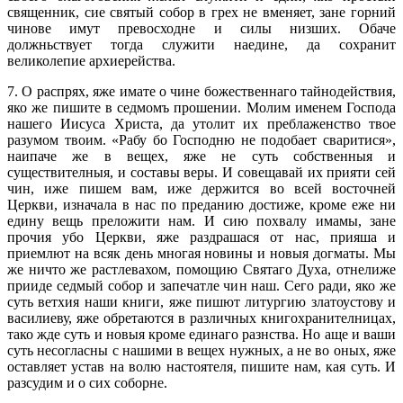
священник, сие святый собор в грех не вменяет, зане горний
чинове имут превосходне и силы низших. Обаче
должньствует тогда служити наедине, да сохранит
великолепие архиерейства.
7. О распрях, яже имате о чине божественнаго тайнодействия,
яко же пишите в седмомъ прошении. Молим именем Господа
нашего Иисуса Христа, да утолит их преблаженство твое
разумом твоим. «Рабу бо Господню не подобает сваритися»,
наипаче же в вещех, яже не суть собственныя и
существителныя, и составы веры. И совещавай их прияти сей
чин, иже пишем вам, иже держится во всей восточней
Церкви, изначала в нас по преданию достиже, кроме еже ни
едину вещь преложити нам. И сию похвалу имамы, зане
прочия убо Церкви, яже раздрашася от нас, прияша и
приемлют на всяк день многая новины и новыя догматы. Мы
же ничто же растлевахом, помощию Святаго Духа, отнелиже
прииде седмый собор и запечатле чин наш. Сего ради, яко же
суть ветхия наши книги, яже пишют литургию златоустову и
василиеву, яже обретаются в различных книгохранителницах,
тако жде суть и новыя кроме единаго разнства. Но аще и ваши
суть несогласны с нашими в вещех нужных, а не во оных, яже
оставляет устав на волю настоятеля, пишите нам, кая суть. И
разсудим и о сих соборне.