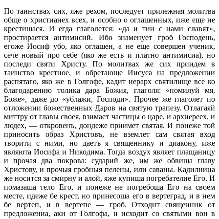
По таинствах сих, яже рехом, последует прилежная молитва
обще о христианех всех, и особно о оглашенных, иже еще не
крестишася. И егда глаголется: «да и тии с нами славят»,
простирается антимисий. Ибо знаменует гроб Господень,
егоже Иосиф убо, яко оглашен, а не еще совершен ученик,
сече новый про себе (яко же есть и платно антимисиа), но
последи святи Христу. По молитвах же сих приидем в
таинство крестное, и обретающе Иисуса на предложении
распятаго, яко же в Голгофе, кадит иерарх святилище все ко
благодарению толика дара Божия, глаголя: «помилуй мя,
Боже», даже до «ублажи, Господи». Прочее же глаголет по
отложении божественных Даров на святую трапезу. Отлагаяй
миттру от главы своея, взимает частицы о царе, и архиереех, и
людех, — откровенъ, дондеже приимет святая. И понеже той
приносить образ Христовъ, не вземлет сам святая вход
творити с ними, но даетъ я священнику и диакону, иже
являюта Иосифа и Никодима. Тогда воздух являет плащаницу
и прочая два покрова: сударий же, им же обвиша главу
Христову, и прочыя гробныя пелены, или саваны. Кадилница
же носится за смирну и алой, яже купиша погребателие Его. И
помазаша тело Его, и понеже не погребоша Его на своем
месте, идеже бе крест, но принесоша его в вертеград, и в нем
бе вертеп, и в вертепе — гроб. Отходит священник от
предложениа, аки от Голгофа, и исходит со святыми вон в