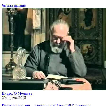
Читать дальше
Видео
,
О Молитве
20 апреля 2015
Беседа о молитве — митрополит Антоний Сурожский