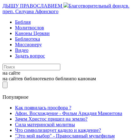
ДЫШУ ПРАВОСЛАВИЕМ
Благотворительный фонд
св.
преп. Силуана Афонского
Библия
Молитвослов
Каноны Церкви
Библиотека
Миссионеру
Видео
Задать вопрос
на сайте
на сайте
в библиотеке
по библии
по канонам
Популярное
Как появилась просфора ?
Афон. Восхождение - Фильм Аркадия Мамонтова
Зачем Христос пришел на землю?
Сила материнской молитвы
Что символизирует кадило и каждение?
"Это мой выбор" - Православный мультфильм