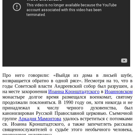
Про него говорили: «Выйдя из дома в лисьей шубе,
возвращается обратно в одной рясе». Несмотря на то, что в
годы Советской власти Андреевский собор был разрушен, а
на месте захоронения
Иоанна Кронштадтского
в
Иоанновском
монастыре долгое время размещался военкомат, святому
продолжали поклоняться. В 1990 году он, хотя никогда и не
принадлежал к числу черного духовенства, был
канонизирован Русской Православной церковью. Съемочной
группе
Аркадия Мамонтова
удалось встретиться с потомками
св. Иоанна Кронштадтского, а также запечатлеть рассказы
священнослужителей о судьбе этого необычного человека,
протоиерея, чудотворца.