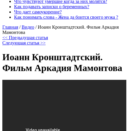
Что чувствуют умершие когда за них молятся?
Как подавать записки о беременных?
Что дает самоукорение?
Как понимать слова - Жена да боится своего мужа ?
Главная
/
Видео
/
Иоанн Кронштадтский. Фильм Аркадия
Мамонтова
<< Предыдущая статья
Следующая статья >>
Иоанн Кронштадтский.
Фильм Аркадия Мамонтова