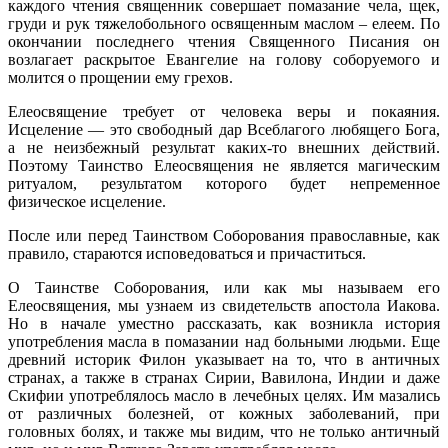
каждого чтения священник совершает помазание чела, щек,
груди и рук тяжелобольного освященным маслом – елеем. По
окончании последнего чтения Священного Писания он
возлагает раскрытое Евангелие на голову соборуемого и
молится о прощении ему грехов.
Елеосвящение требует от человека веры и покаяния.
Исцеление — это свободный дар Всеблагого любящего Бога,
а не неизбежный результат каких-то внешних действий.
Поэтому Таинство Елеосвящения не является магическим
ритуалом, результатом которого будет непременное
физическое исцеление.
После или перед Таинством Соборования православные, как
правило, стараются исповедоваться и причаститься.
О Таинстве Соборования, или как мы называем его
Елеосвящения, мы узнаем из свидетельств апостола Иакова.
Но в начале уместно рассказать, как возникла история
употребления масла в помазании над больными людьми. Еще
древний историк Филон указывает на то, что в античных
странах, а также в странах Сирии, Вавилона, Индии и даже
Скифии употреблялось масло в лечебных целях. Им мазались
от различных болезней, от кожных заболеваний, при
головных болях, и также мы видим, что не только античный