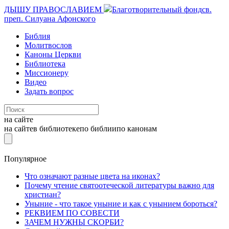
ДЫШУ ПРАВОСЛАВИЕМ
Благотворительный фонд
св.
преп. Силуана Афонского
Библия
Молитвослов
Каноны Церкви
Библиотека
Миссионеру
Видео
Задать вопрос
на сайте
на сайте
в библиотеке
по библии
по канонам
Популярное
Что означают разные цвета на иконах?
Почему чтение святоотеческой литературы важно для
христиан?
Уныние - что такое уныние и как с унынием бороться?
РЕКВИЕМ ПО СОВЕСТИ
ЗАЧЕМ НУЖНЫ СКОРБИ?