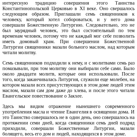
интересную традицию совершения этого Таинства
Константинопольской Церковью в XI веке. Оно свершалось
следующим образом. Приглашали семь священников к
человеку, который хотел собороваться, и у него дома
совершали Божественную Литургию. Следовательно, это не
был заурядный человек, это был состоятельный по тем
временам человек, потому что не каждый мог себе позволить
иметь домовый храм. При совершении Божественной
Литургии священники мазали больного маслом, над которым
читали молитву.
Семь священников подходили к нему, и с молитвами семь раз
помазывали, при том молитву они выбирали себе сами. Было
около двадцати молитв, которые они использовали. После
того, когда заканчивалась Литургия, служили еще молебен, на
котором мазали всех присутствующих в этом доме людей этим
маслом, мазали сам дом даже до хлева, и после этого читали
Евангельское повествование о Закхее.
Здесь мы видим отражение нынешнего современного
употребления масла и чтение Евангелия в освящении дома. И
это Таинство совершалось не в один день, оно совершалось на
протяжении семи дней, когда священники семь дней подряд
приходили, совершали Божественные Литургии, мазали
болящего, весь его дом и людей, находящихся в этом доме.