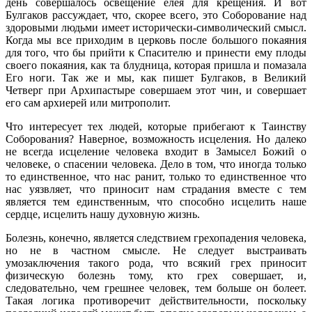
день совершалось освещение елея для крещения. И вот
Булгаков рассуждает, что, скорее всего, это Соборование над
здоровыми людьми имеет исторически-символический смысл.
Когда мы все приходим в церковь после большого покаяния
для того, что бы прийти к Спасителю и принести ему плоды
своего покаяния, как та блудница, которая пришла и помазала
Его ноги. Так же и мы, как пишет Булгаков, в Великий
Четверг при Архипастыре совершаем этот чин, и совершает
его сам архиерей или митрополит.
Что интересует тех людей, которые прибегают к Таинству
Соборования? Наверное, возможность исцеления. Но далеко
не всегда исцеление человека входит в Замысел Божий о
человеке, о спасении человека. Дело в том, что иногда только
то единственное, что нас ранит, только то единственное что
нас уязвляет, что приносит нам страдания вместе с тем
является тем единственным, что способно исцелить наше
сердце, исцелить нашу духовную жизнь.
Болезнь, конечно, является следствием грехопадения человека,
но не в частном смысле. Не следует выстраивать
умозаключения такого рода, что всякий грех приносит
физическую болезнь тому, кто грех совершает, и,
следовательно, чем грешнее человек, тем больше он болеет.
Такая логика противоречит действительности, поскольку