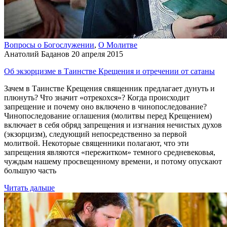
Вопросы о Богослужении
,
О Молитве
Анатолий Баданов
20 апреля 2015
Об экзорцизме в Таинстве Крещения и отречении от сатаны
Зачем в Таинстве Крещения священник предлагает дунуть и
плюнуть? Что значит «отрекохся»? Когда происходит
запрещение и почему оно включено в чинопоследование?
Чинопоследование оглашения (молитвы перед Крещением)
включает в себя обряд запрещения и изгнания нечистых духов
(экзорцизм), следующий непосредственно за первой
молитвой. Некоторые священники полагают, что эти
запрещения являются «пережитком» темного средневековья,
чуждым нашему просвещенному времени, и потому опускают
большую часть
Читать дальше