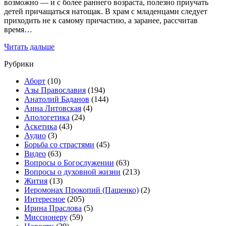
возможно — и с более раннего возраста, полезно приучать
детей причащаться натощак. В храм с младенцами следует
приходить не к самому причастию, а заранее, рассчитав
время…
Читать дальше
Рубрики
Аборт
(10)
Азы Православия
(194)
Анатолий Баданов
(144)
Анна Литовская
(4)
Апологетика
(24)
Аскетика
(43)
Аудио
(3)
Борьба со страстями
(45)
Видео
(63)
Вопросы о Богослужении
(63)
Вопросы о духовной жизни
(213)
Жития
(13)
Иеромонах Прокопий (Пащенко)
(2)
Интересное
(205)
Ирина Праслова
(5)
Миссионеру
(59)