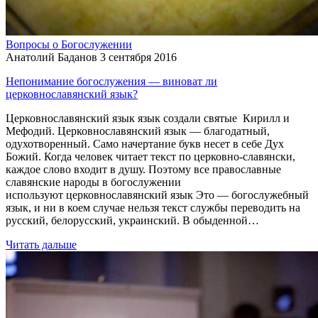
Вопросы о Богослужении
Анатолий Баданов
3 сентября 2016
Непонимание богослужения — виноват ли
церковнославянский язык?
Церковнославянский язык язык создали святые Кирилл и
Мефодий. Церковнославянский язык — благодатный,
одухотворенный. Само начертание букв несет в себе Дух
Божий. Когда человек читает текст по церковно-славянски,
каждое слово входит в душу. Поэтому все православные
славянские народы в богослужении
используют церковнославянский язык Это — богослужебный
язык, и ни в коем случае нельзя текст службы переводить на
русский, белорусский, украинский. В обыденной…
Читать дальше