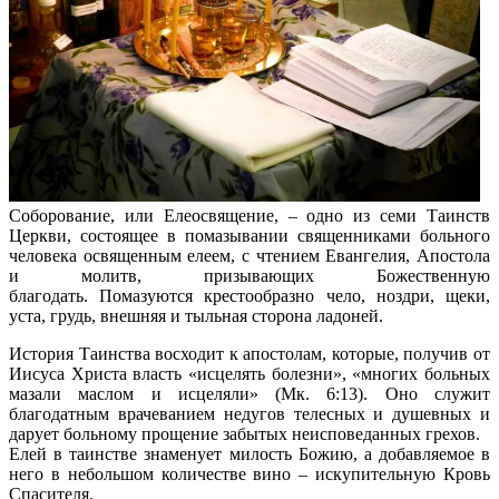
Соборование, или Елеосвящение, – одно из семи Таинств
Церкви, состоящее в помазывании священниками больного
человека освященным елеем, с чтением Евангелия, Апостола
и молитв, призывающих Божественную
благодать. Помазуются крестообразно чело, ноздри, щеки,
уста, грудь, внешняя и тыльная сторона ладоней.
История Таинства восходит к апостолам, которые, получив от
Иисуса Христа власть «исцелять болезни», «многих больных
мазали маслом и исцеляли» (Мк. 6:13). Оно служит
благодатным врачеванием недугов телесных и душевных и
дарует больному прощение забытых неисповеданных грехов.
Елей в таинстве знаменует милость Божию, а добавляемое в
него в небольшом количестве вино – искупительную Кровь
Спасителя.