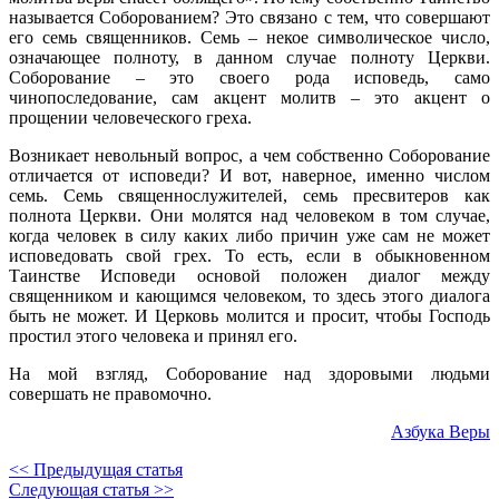
называется Соборованием? Это связано с тем, что совершают
его семь священников. Семь – некое символическое число,
означающее полноту, в данном случае полноту Церкви.
Соборование – это своего рода исповедь, само
чинопоследование, сам акцент молитв – это акцент о
прощении человеческого греха.
Возникает невольный вопрос, а чем собственно Соборование
отличается от исповеди? И вот, наверное, именно числом
семь. Семь священнослужителей, семь пресвитеров как
полнота Церкви. Они молятся над человеком в том случае,
когда человек в силу каких либо причин уже сам не может
исповедовать свой грех. То есть, если в обыкновенном
Таинстве Исповеди основой положен диалог между
священником и кающимся человеком, то здесь этого диалога
быть не может. И Церковь молится и просит, чтобы Господь
простил этого человека и принял его.
На мой взгляд, Соборование над здоровыми людьми
совершать не правомочно.
Азбука Веры
<< Предыдущая статья
Следующая статья >>