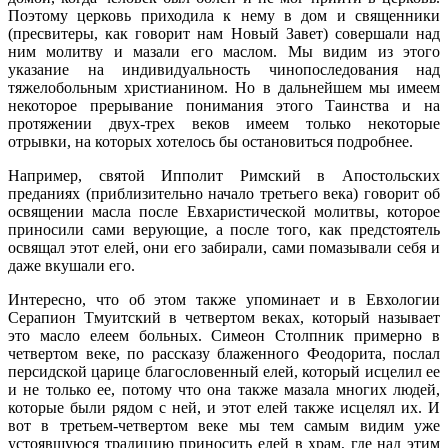
Поэтому церковь приходила к нему в дом и священники
(пресвитеры, как говорит нам Новый Завет) совершали над
ним молитву и мазали его маслом. Мы видим из этого
указание на индивидуальность чинопоследования над
тяжелобольным христианином. Но в дальнейшем мы имеем
некоторое прерывание понимания этого Таинства и на
протяжении двух-трех веков имеем только некоторые
отрывки, на которых хотелось бы остановиться подробнее.
Например, святой Ипполит Римский в Апостольских
преданиях (приблизительно начало третьего века) говорит об
освящении масла после Евхаристической молитвы, которое
приносили сами верующие, а после того, как предстоятель
освящал этот елей, они его забирали, сами помазывали себя и
даже вкушали его.
Интересно, что об этом также упоминает и в Евхологии
Серапион Тмуитский в четвертом веках, который называет
это масло елеем больных. Симеон Столпник примерно в
четвертом веке, по рассказу блаженного Феодорита, послал
персидской царице благословенный елей, который исцелил ее
и не только ее, потому что она также мазала многих людей,
которые были рядом с ней, и этот елей также исцелял их. И
вот в третьем-четвертом веке мы тем самым видим уже
устоявшуюся традицию приносить елей в храм, где над этим