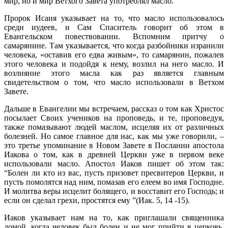
мир, но и мир Ветхого Завета употреблял масло.
Пророк Исаия указывает на то, что масло использовалось
среди иудеев, и Сам Спаситель говорит об этом в
Евангельском повествовании. Вспомним притчу о
самарянине. Там указывается, что когда разбойники изранили
человека, «оставив его едва живым», то самарянин, пожалев
этого человека и подойдя к нему, возлил на него масло. И
возлияние этого масла как раз является главным
свидетельством о том, что масло использовали в Ветхом
Завете.
Дальше в Евангелии мы встречаем, рассказ о том как Христос
посылает Своих учеников на проповедь, и те, проповедуя,
также помазывают людей маслом, исцеляя их от различных
болезней. Но самое главное для нас, как мы уже говорили, –
это третье упоминание в Новом Завете в Послании апостола
Иакова о том, как в древней Церкви уже в первом веке
использовали масло. Апостол Иаков пишет об этом так:
“Болен ли кто из вас, пусть призовет пресвитеров Церкви, и
пусть помолятся над ним, помазав его елеем во имя Господне.
И молитва веры исцелит болящего, и восставит его Господь; и
если он сделал грехи, простятся ему ”(Иак. 5, 14 -15).
Иаков указывает нам на то, как приглашали священника
домой, когда человек был болен и не мог прийти в церковь.