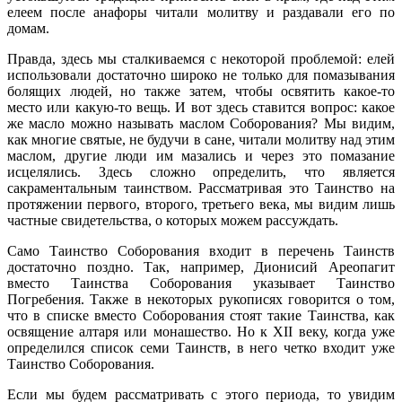
елеем после анафоры читали молитву и раздавали его по
домам.
Правда, здесь мы сталкиваемся с некоторой проблемой: елей
использовали достаточно широко не только для помазывания
болящих людей, но также затем, чтобы освятить какое-то
место или какую-то вещь. И вот здесь ставится вопрос: какое
же масло можно называть маслом Соборования? Мы видим,
как многие святые, не будучи в сане, читали молитву над этим
маслом, другие люди им мазались и через это помазание
исцелялись. Здесь сложно определить, что является
сакраментальным таинством. Рассматривая это Таинство на
протяжении первого, второго, третьего века, мы видим лишь
частные свидетельства, о которых можем рассуждать.
Само Таинство Соборования входит в перечень Таинств
достаточно поздно. Так, например, Дионисий Ареопагит
вместо Таинства Соборования указывает Таинство
Погребения. Также в некоторых рукописях говорится о том,
что в списке вместо Соборования стоят такие Таинства, как
освящение алтаря или монашество. Но к XII веку, когда уже
определился список семи Таинств, в него четко входит уже
Таинство Соборования.
Если мы будем рассматривать с этого периода, то увидим