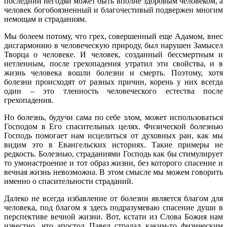
последний негодяй может быть вполне здоровым человеком, а
человек богобоязненный и благочестивый подвержен многим
немощам и страданиям.
Мы болеем потому, что грех, совершенный еще Адамом, внес
дисгармонию в человеческую природу, был нарушен Замысел
Творца о человеке. И человек, созданный бессмертным и
нетленным, после грехопадения утратил эти свойства, и в
жизнь человека вошли болезни и смерть. Поэтому, хотя
болезни происходят от разных причин, корень у них всегда
один – это тленность человеческого естества после
грехопадения.
Но болезнь, будучи сама по себе злом, может использоваться
Господом в Его спасительных целях. Физической болезнью
Господь помогает нам исцелиться от духовных ран, как мы
видим это в Евангельских историях. Такие примеры не
редкость. Болезнью, страданиями Господь как бы стимулирует
то умонастроение и тот образ жизни, без которого спасение и
вечная жизнь невозможна. В этом смысле мы можем говорить
именно о спасительности страданий.
Далеко не всегда избавление от болезни является благом для
человека, под благом я здесь подразумеваю спасение души в
перспективе вечной жизни. Вот, кстати из Слова Божия нам
известно, что апостол Павел страдал каким-то физическим