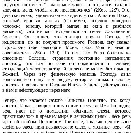
недугом, он писал: “…дано мне жало в плоть, ангел сатаны,
удручать меня, чтобы я не превозносился” (2Кор. 12:7). Это,
действительно, удивительное свидетельство. Апостол Павел,
который исцелял многих (например, исцелил молодого
человека, юношу, который выпал из окна и разбился
насмерть), сам не мог исцелиться от своей собственной
болезни. Он пишет, что трижды просил Господа об
исцелении, но не получил просимого. Господь ему сказал:
«Довольно тебе благодати Моей, сила Моя в немощи
совершается» (2Кор. 12:9). То есть это была болезнь ко
спасению. Болезнь, страдания постоянно напоминали
апостолу, что сам по себе он обыкновенный человек,
страдающий человек, который ничего не может без помощи
Божией. Через эту физическую немощь Господь явил
колоссальную силу тем людям, которые внимали словам
апостола и веровали в Господа Иисуса Христа, действующего
в нем и действующего через него.
Теперь, что касается самого Таинства. Понятно, что, когда
апостол Иаков говорит о помазании елеем во Имя Господня,
речь идет не о помазании обычным елеем, которое
практиковалось в древнем мире в лечебных целях. Здесь речь
идет об особом Церковном Таинстве, так как целительное
свойство здесь приписывается не елею, а молитве, вере. «И
молитва веры спасет болящего». Почему собственно Таинство