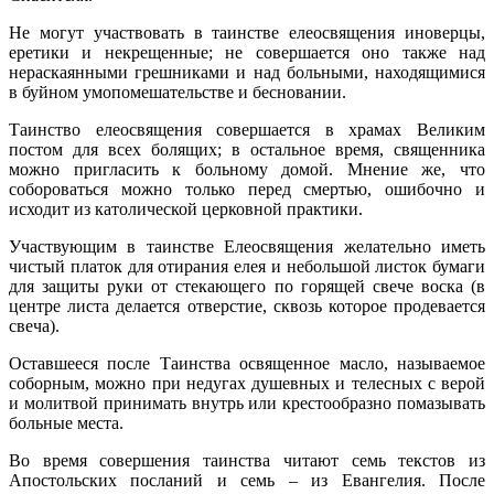
Не могут участвовать в таинстве елеосвящения иноверцы,
еретики и некрещенные; не совершается оно также над
нераскаянными грешниками и над больными, находящимися
в буйном умопомешательстве и бесновании.
Таинство елеосвящения совершается в храмах Великим
постом для всех болящих; в остальное время, священника
можно пригласить к больному домой. Мнение же, что
собороваться можно только перед смертью, ошибочно и
исходит из католической церковной практики.
Участвующим в таинстве Елеосвящения желательно иметь
чистый платок для отирания елея и небольшой листок бумаги
для защиты руки от стекающего по горящей свече воска (в
центре листа делается отверстие, сквозь которое продевается
свеча).
Оставшееся после Таинства освященное масло, называемое
соборным, можно при недугах душевных и телесных с верой
и молитвой принимать внутрь или крестообразно помазывать
больные места.
Во время совершения таинства читают семь текстов из
Апостольских посланий и семь – из Евангелия. После