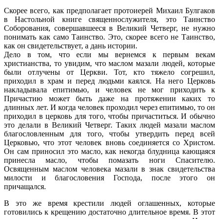
Скорее всего, как предполагает протоиерей Михаил Булгаков
в Настольной книге священнослужителя, это Таинство
Соборования, совершавшееся в Великий Четверг, не нужно
понимать как само Таинство. Это, скорее всего не Таинство,
как он свидетельствует, а дань истории.
Дело в том, что если мы вернемся к первым векам
христианства, то увидим, что маслом мазали людей, которые
были отлучены от Церкви. Тот, кто тяжело согрешил,
приходил в храм и перед людьми каялся. На него Церковь
накладывала епитимью, и человек не мог приходить к
Причастию может быть даже на протяжении каких то
длинных лет. И когда человек проходил через епитимью, то он
приходил в церковь для того, чтобы причаститься. И обычно
это делали в Великий Четверг. Таких людей мазали маслом
благословленным для того, чтобы утвердить перед всей
Церковью, что этот человек вновь соединяется со Христом.
Он сам приносил это масло, как некогда блудница кающаяся
принесла масло, чтобы помазать ноги Спасителю.
Освященным маслом человека мазали в знак свидетельства
милости и благословения Господа, после этого он
причащался.
В это же время крестили людей оглашенных, которые
готовились к крещению достаточно длительное время. В этот