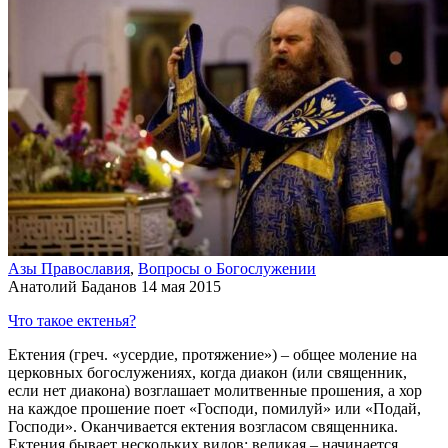
Азы Православия
,
Вопросы о Богослужении
Анатолий Баданов
14 мая 2015
Что такое ектенья?
Ектения (греч. «усердие, протяжение») – общее моление на
церковных богослужениях, когда диакон (или священник,
если нет диакона) возглашает молитвенные прошения, а хор
на каждое прошение поет «Господи, помилуй» или «Подай,
Господи». Оканчивается ектения возгласом священника.
Ектения бывает нескольких видов: великая – начинается