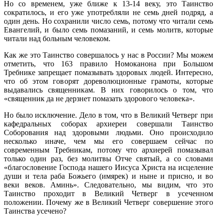
Но со временем, уже ближе к 13-14 веку, это Таинство
сократилось, и его уже употребляли не семь дней подряд, а
один день. Но сохранили число семь, потому что читали семь
Евангелий, и было семь помазаний, и семь молитв, которые
читали над больным человеком.
Как же это Таинство совершалось у нас в России? Мы можем
отметить, что 163 правило Номоканона при Большом
Требнике запрещает помазывать здоровых людей. Интересно,
что об этом говорят дореволюционные грамоты, которые
выдавались священникам. В них говорилось о том, что
«священник да не дерзнет помазать здорового человека».
Но было исключение. Дело в том, что в Великий Четверг при
кафедральных соборах архиереи совершали Таинство
Соборования над здоровыми людьми. Оно происходило
несколько иначе, чем мы его совершаем сейчас по
современным Требникам, потому что архиерей помазывал
только один раз, без молитвы Отче святый, а со словами
«благословение Господа нашего Иисуса Христа на исцеление
души и тела раба Божьего (имярек) и ныне и присно, и во
веки веков. Аминь». Следовательно, мы видим, что это
Таинство проходит в Великий Четверг в усеченном
положении. Почему же в Великий Четверг совершение этого
Таинства усечено?