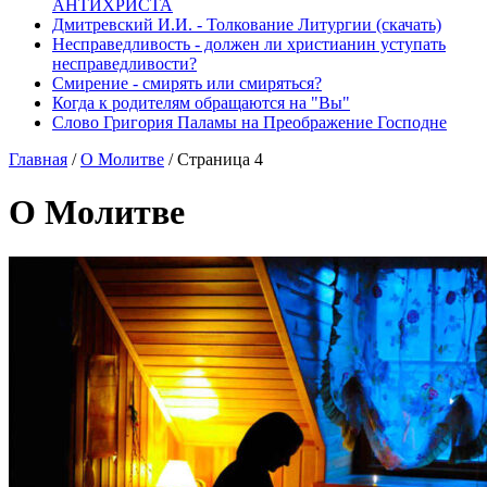
АНТИХРИСТА
Дмитревский И.И. - Толкование Литургии (скачать)
Несправедливость - должен ли христианин уступать
несправедливости?
Смирение - смирять или смиряться?
Когда к родителям обращаются на "Вы"
Слово Григория Паламы на Преображение Господне
Главная
/
О Молитве
/
Страница 4
О Молитве