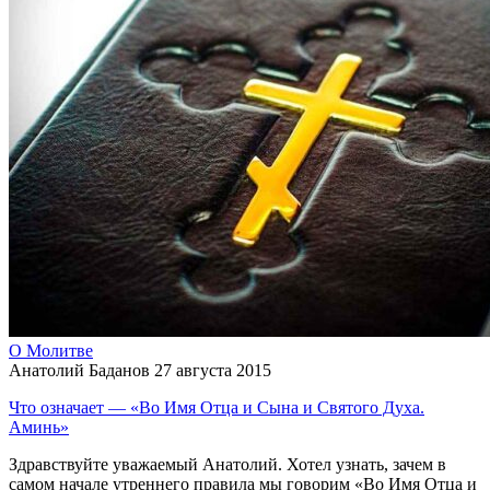
О Молитве
Анатолий Баданов
27 августа 2015
Что означает — «Во Имя Отца и Сына и Святого Духа.
Аминь»
Здравствуйте уважаемый Анатолий. Хотел узнать, зачем в
самом начале утреннего правила мы говорим «Во Имя Отца и