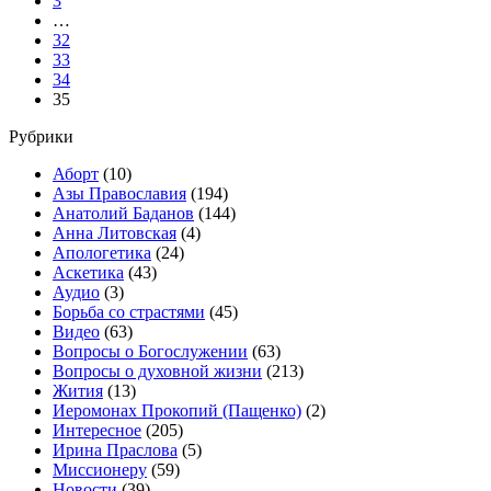
3
…
32
33
34
35
Рубрики
Аборт
(10)
Азы Православия
(194)
Анатолий Баданов
(144)
Анна Литовская
(4)
Апологетика
(24)
Аскетика
(43)
Аудио
(3)
Борьба со страстями
(45)
Видео
(63)
Вопросы о Богослужении
(63)
Вопросы о духовной жизни
(213)
Жития
(13)
Иеромонах Прокопий (Пащенко)
(2)
Интересное
(205)
Ирина Праслова
(5)
Миссионеру
(59)
Новости
(39)