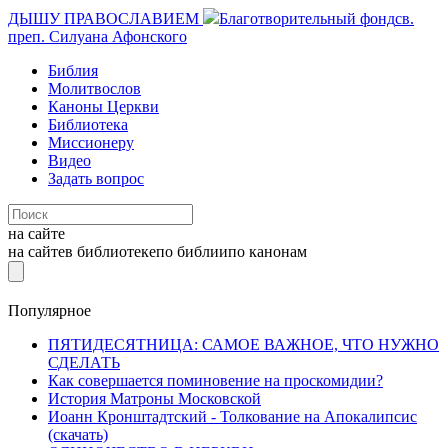
ДЫШУ ПРАВОСЛАВИЕМ
Благотворительный фонд
св.
преп. Силуана Афонского
Библия
Молитвослов
Каноны Церкви
Библиотека
Миссионеру
Видео
Задать вопрос
на сайте
на сайте
в библиотеке
по библии
по канонам
Популярное
ПЯТИДЕСЯТНИЦА: САМОЕ ВАЖНОЕ, ЧТО НУЖНО
СДЕЛАТЬ
Как совершается поминовение на проскомидии?
История Матроны Московской
Иоанн Кронштадтский - Толкование на Апокалипсис
(скачать)