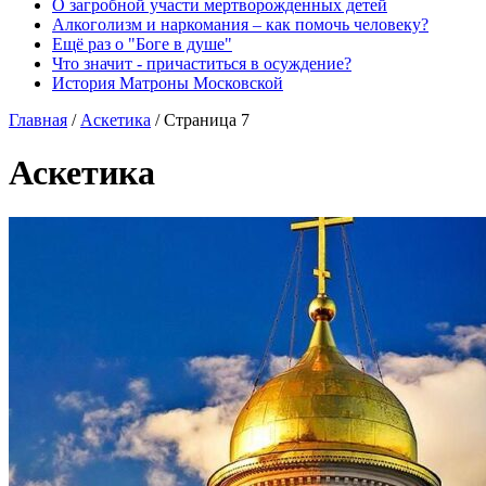
О загробной участи мертворожденных детей
Алкоголизм и наркомания – как помочь человеку?
Ещё раз о "Боге в душе"
Что значит - причаститься в осуждение?
История Матроны Московской
Главная
/
Аскетика
/
Страница 7
Аскетика