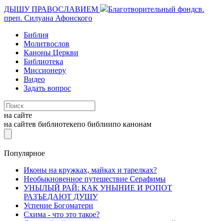
ДЫШУ ПРАВОСЛАВИЕМ
Благотворительный фонд
св.
преп. Силуана Афонского
Библия
Молитвослов
Каноны Церкви
Библиотека
Миссионеру
Видео
Задать вопрос
на сайте
на сайте
в библиотеке
по библии
по канонам
Популярное
Иконы на кружках, майках и тарелках?
Необыкновенное путешествие Серафимы
УНЫЛЫЙ РАЙ: КАК УНЫНИЕ И РОПОТ
РАЗЪЕДАЮТ ДУШУ
Успение Богоматери
Схима - что это такое?