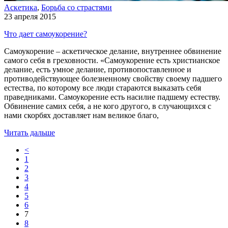
Аскетика
,
Борьба со страстями
23 апреля 2015
Что дает самоукорение?
Самоукорение – аскетическое делание, внутреннее обвинение
самого себя в греховности. «Самоукорение есть христианское
делание, есть умное делание, противопоставленное и
противодействующее болезненному свойству своему падшего
естества, по которому все люди стараются выказать себя
праведниками. Самоукорение есть насилие падшему естеству.
Обвинение самих себя, а не кого другого, в случающихся с
нами скорбях доставляет нам великое благо,
Читать дальше
<
1
2
3
4
5
6
7
8