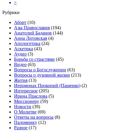
>
Рубрики
Аборт
(10)
Азы Православия
(194)
Анатолий Баданов
(144)
Анна Литовская
(4)
Апологетика
(24)
Аскетика
(43)
Аудио
(3)
Борьба со страстями
(45)
Видео
(63)
Вопросы о Богослужении
(63)
Вопросы о духовной жизни
(213)
Жития
(13)
Иеромонах Прокопий (Пащенко)
(2)
Интересное
(205)
Ирина Праслова
(5)
Миссионеру
(59)
Новости
(39)
О Молитве
(69)
Ответы на вопросы
(8)
Паломнику
(12)
Разное
(17)