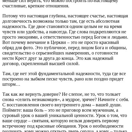
меньше сил верить, что можно построить по-настоящему
счастливые, крепкие отношения.
Потому что настоящая глубина, настоящее счастье, настоящая
долговечность возможны только там, где есть абсолютная
надежность. Где двое становятся одним целым не на время
чувств или удобства, а навсегда. Где слова подкрепляются не
просто эмоциями, а ответственностью перед Богом и людьми.
Вот почему венчание в Церкви – это не просто красивый
обряд для фото. Это публичное, перед лицом Бога и общины,
свидетельство о серьезнейших намерениях, о готовности
нести Крест друг за друга до конца. Это как надежный
договор, скрепленный высшей силой.
Там, где нет этой фундаментальной надежности, туда где все
построено на зыбком песке чувств, рано или поздно придет
шторм…
Так как же вернуть доверие? Не слепое, не то, что толкает
снова «селить незнакомцев», а мудрое, зрячее? Начните с себя.
С восстановления своего внутреннего дома – вашей души.
Поймите: ваша боль – это не приговор всем мужчинам, а
суровый урок о вашей уникальной ценности. Урок о том, что
ваше сердце – святыня, которую нельзя доверять первому
встречному под красивые обещания. Урок о необходимости
различать, кому можно открыть дверь сердца, а кому – только