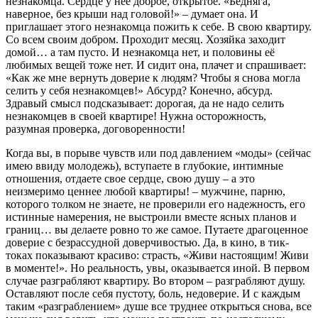
незнакомца. Сердце у нее доброе, открытое. «Бедняга,
наверное, без крыши над головой!» – думает она. И
приглашает этого незнакомца пожить к себе. В свою квартиру.
Со всем своим добром. Проходит месяц. Хозяйка заходит
домой… а там пусто. И незнакомца нет, и половины её
любимых вещей тоже нет. И сидит она, плачет и спрашивает:
«Как же мне вернуть доверие к людям? Чтобы я снова могла
селить у себя незнакомцев!» Абсурд? Конечно, абсурд.
Здравый смысл подсказывает: дорогая, да не надо селить
незнакомцев в своей квартире! Нужна осторожность,
разумная проверка, договоренности!
Когда вы, в порыве чувств или под давлением «моды» (сейчас
имею ввиду молодежь), вступаете в глубокие, интимные
отношения, отдаете свое сердце, свою душу – а это
неизмеримо ценнее любой квартиры! – мужчине, парню,
которого толком не знаете, не проверили его надежность, его
истинные намерения, не выстроили вместе ясных планов и
границ… вы делаете ровно то же самое. Путаете драгоценное
доверие с безрассудной доверчивостью. Да, в кино, в тик-
токах показывают красиво: страсть, «Живи настоящим! Живи
в моменте!». Но реальность, увы, оказывается иной. В первом
случае разграбляют квартиру. Во втором – разграбляют душу.
Оставляют после себя пустоту, боль, недоверие. И с каждым
таким «разграблением» душе все труднее открыться снова, все