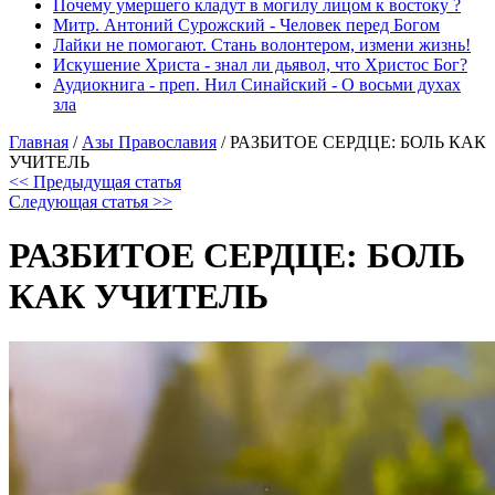
Почему умершего кладут в могилу лицом к востоку ?
Митр. Антоний Сурожский - Человек перед Богом
Лайки не помогают. Стань волонтером, измени жизнь!
Искушение Христа - знал ли дьявол, что Христос Бог?
Аудиокнига - преп. Нил Синайский - О восьми духах
зла
Главная
/
Азы Православия
/
РАЗБИТОЕ СЕРДЦЕ: БОЛЬ КАК
УЧИТЕЛЬ
<< Предыдущая статья
Следующая статья >>
РАЗБИТОЕ СЕРДЦЕ: БОЛЬ
КАК УЧИТЕЛЬ