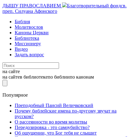
ДЫШУ ПРАВОСЛАВИЕМ
Благотворительный фонд
св.
преп. Силуана Афонского
Библия
Молитвослов
Каноны Церкви
Библиотека
Миссионеру
Видео
Задать вопрос
на сайте
на сайте
в библиотеке
по библии
по канонам
Популярное
Преподобный Паисий Величковский
Почему библейские имена по-другому звучат на
русском?
О рассеянности во время молитвы
Передозировка - это самоубийство?
Об ощущении, что Бог тебя не слышит