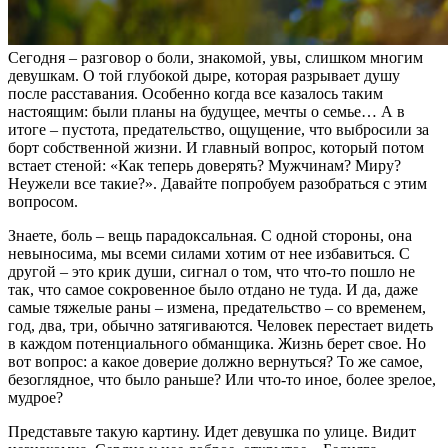
Сегодня – разговор о боли, знакомой, увы, слишком многим
девушкам. О той глубокой дыре, которая разрывает душу
после расставания. Особенно когда все казалось таким
настоящим: были планы на будущее, мечты о семье… А в
итоге – пустота, предательство, ощущение, что выбросили за
борт собственной жизни. И главный вопрос, который потом
встает стеной: «Как теперь доверять? Мужчинам? Миру?
Неужели все такие?». Давайте попробуем разобраться с этим
вопросом.
Знаете, боль – вещь парадоксальная. С одной стороны, она
невыносима, мы всеми силами хотим от нее избавиться. С
другой – это крик души, сигнал о том, что что-то пошло не
так, что самое сокровенное было отдано не туда. И да, даже
самые тяжелые раны – измена, предательство – со временем,
год, два, три, обычно затягиваются. Человек перестает видеть
в каждом потенциального обманщика. Жизнь берет свое. Но
вот вопрос: а какое доверие должно вернуться? То же самое,
безоглядное, что было раньше? Или что-то иное, более зрелое,
мудрое?
Представьте такую картину. Идет девушка по улице. Видит