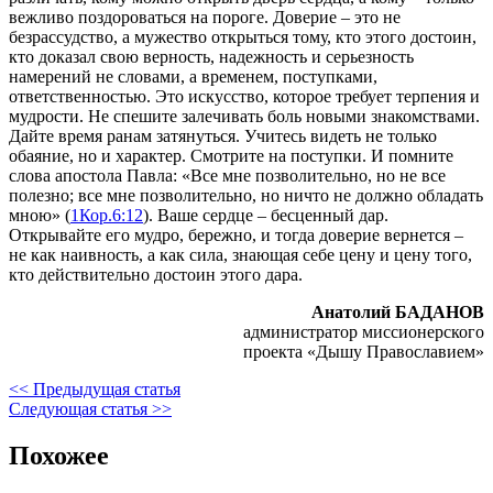
вежливо поздороваться на пороге. Доверие – это не
безрассудство, а мужество открыться тому, кто этого достоин,
кто доказал свою верность, надежность и серьезность
намерений не словами, а временем, поступками,
ответственностью. Это искусство, которое требует терпения и
мудрости. Не спешите залечивать боль новыми знакомствами.
Дайте время ранам затянуться. Учитесь видеть не только
обаяние, но и характер. Смотрите на поступки. И помните
слова апостола Павла: «Все мне позволительно, но не все
полезно; все мне позволительно, но ничто не должно обладать
мною» (
1Кор.6:12
). Ваше сердце – бесценный дар.
Открывайте его мудро, бережно, и тогда доверие вернется –
не как наивность, а как сила, знающая себе цену и цену того,
кто действительно достоин этого дара.
Анатолий БАДАНОВ
администратор миссионерского
проекта «Дышу Православием»
<< Предыдущая статья
Следующая статья >>
Похожее