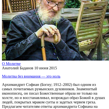
О Молитве
Анатолий Баданов
10 июня 2015
Молитва без внимания — это ноль
Архимандрит Софиан (Богиу; 1912–2002) был одним из
самых почитаемых румынских духовников. Знаменитый
иконописец, он писал Божественные образа не только на
холсте, но и восстанавливал, возрождал образ Божий в душах
людей, покрытых мраком суеты и задетых червем греха.
Предлагаем читателям ответы архимандрита Софиана на