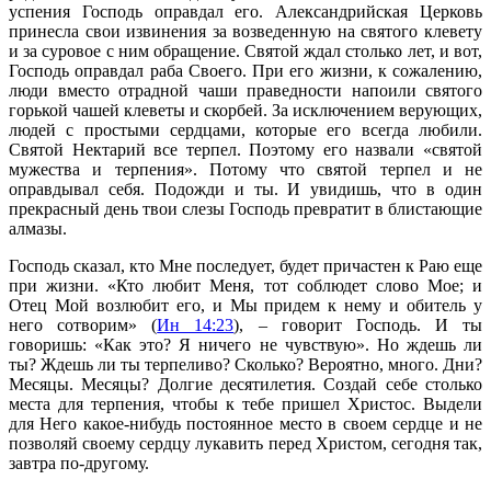
успения Господь оправдал его. Александрийская Церковь
принесла свои извинения за возведенную на святого клевету
и за суровое с ним обращение. Святой ждал столько лет, и вот,
Господь оправдал раба Своего. При его жизни, к сожалению,
люди вместо отрадной чаши праведности напоили святого
горькой чашей клеветы и скорбей. За исключением верующих,
людей с простыми сердцами, которые его всегда любили.
Святой Нектарий все терпел. Поэтому его назвали «святой
мужества и терпения». Потому что святой терпел и не
оправдывал себя. Подожди и ты. И увидишь, что в один
прекрасный день твои слезы Господь превратит в блистающие
алмазы.
Господь сказал, кто Мне последует, будет причастен к Раю еще
при жизни. «Кто любит Меня, тот соблюдет слово Мое; и
Отец Мой возлюбит его, и Мы придем к нему и обитель у
него сотворим» (
Ин 14:23
), – говорит Господь. И ты
говоришь: «Как это? Я ничего не чувствую». Но ждешь ли
ты? Ждешь ли ты терпеливо? Сколько? Вероятно, много. Дни?
Месяцы. Месяцы? Долгие десятилетия. Создай себе столько
места для терпения, чтобы к тебе пришел Христос. Выдели
для Него какое-нибудь постоянное место в своем сердце и не
позволяй своему сердцу лукавить перед Христом, сегодня так,
завтра по-другому.