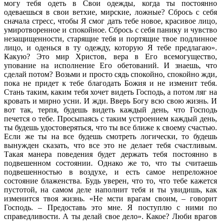
могу тебя одеть в Свои одежды, когда ты постоянно
одеваешься в свои ветхие, мирские, ложные? Сбрось с себя
сначала стресс, чтобы Я смог дать тебе новое, красивое лицо,
умиротворенное и спокойное. Сбрось с себя панику и чувство
незащищенности, старящие тебя и портящие твое подлинное
лицо, и оденься в ту одежду, которую Я тебе предлагаю».
Какую? Это мир Христов, вера в Его всемогущество,
упование на исполнение Его обетований. И знаешь, что
сделай потом? Возьми и просто сядь спокойно, спокойно жди,
пока не придет к тебе благодать Божия и не изменит тебя.
Стань таким, каким тебя хочет видеть Господь, а потом ляг на
кровать и мирно усни. И жди. Вверь Богу всю свою жизнь. И
вот так, терпя, будешь видеть каждый день, что Господь
печется о тебе. Просыпаясь с таким устроением каждый день,
ты будешь удостоверяться, что ты все ближе к своему счастью.
Если же ты на все будешь смотреть логически, то будешь
вынужден сказать, что все это не делает тебя счастливым.
Такая манера поведения будет держать тебя постоянно в
подвешенном состоянии. Однако же то, что ты считаешь
подвешенностью в воздухе, и есть самое непреложное
состояние блаженства. Будь уверен, что то, что тебе кажется
пустотой, на самом деле наполнит тебя и ты увидишь, как
изменится твоя жизнь. «Не мсти врагам своим, – говорит
Господь. – Предоставь это мне. Я поступлю с ними по
справедливости. А ты делай свое дело». Какое? Люби врагов