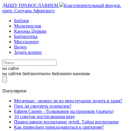
ДЫШУ ПРАВОСЛАВИЕМ
Благотворительный фонд
св.
преп. Силуана Афонского
Библия
Молитвослов
Каноны Церкви
Библиотека
Миссионеру
Видео
Задать вопрос
на сайте
на сайте
в библиотеке
по библии
по канонам
Популярное
Месячные - можно ли во менструации ходить в храм?
Грех ли смотреть телевизор?
Ефрем Сирин - Толкование на пророков (скачать)
10 советов постигающим веру
Православное воспитание детей. Тайна воспитания
Как правильно прикладываться к святыням?