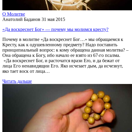
О Молитве
Анатолий Баданов
31 мая 2015
«Да воскреснет Бог» — почему мы молимся кресту?
Почему в молитве «Да воскреснет Бог…» мы обращаемся к
Кресту, как к одушевленному предмету? Надо поставить
принципиальный вопрос: к кому обращена данная молитва? –
Она обращена к Богу, ибо начало ее взято из 67-го псалма.
«Да воскреснет Бог, и расточатся врази Еro, и да бежат от
лица Его ненавидящии Его. Яко исчезает дым, да исчезнут,
яко тает воск от лица…
Читать дальше