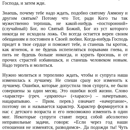
Господа, и затем жди.
Знаешь, почему тебе надо ждать, подобно святому Аммону и
другим святым? Потому что Тот, ради Кого ты так
мужественно терпишь, не какой-нибудь «посторонний»
(случайный) Бог, но Святый Божий, Бог из уст которого
никогда не исходила ложь. Он всегда остается верен своим
обещаниям и постоянен в Своей любви. Когда-нибудь Господь
придет в твое сердце и поможет тебе, и станешь ты кроток,
как ягненок, и не будешь испепеляться порывами гнева, и
пить не будешь больше никогда, и курить бросишь, и от
прочих страстей избавишься, и станешь человеком новым.
Надо терпеть и молиться.
Нужно молиться и терпеливо ждать, чтобы и супруга наша
изменилась к лучшему. Не спеши сразу все изменить к
лучшему. Ошибки, которые допустила твоя супруга, не были
совершены за один месяц. Это ошибки всей жизни. Слово
«характер» (греч. «χαρασσω» («харасо») – начертываю,
нацарапываю. – Прим. перев.) означает «начертание»,
поэтому он и называется характер. Характер формируется в
нас с детского возраста и его невозможно изменить в один
миг. Некоторые супруги ставят перед собой абсолютно
неправильные задачи, говоря: «Если через год наши
отношения не изменятся, разводимся». Да подожди ты! Чуть