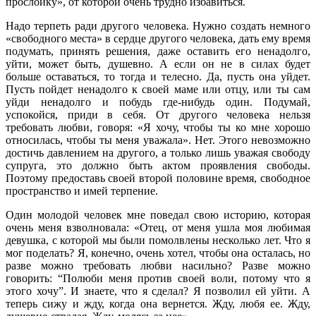
прослойку», от которой очень трудно избавиться.
Надо терпеть ради другого человека. Нужно создать немного
«свободного места» в сердце другого человека, дать ему время
подумать, принять решения, даже оставить его ненадолго,
уйти, может быть, душевно. А если он не в силах будет
больше оставаться, то тогда и телесно. Да, пусть она уйдет.
Пусть пойдет ненадолго к своей маме или отцу, или ты сам
уйди ненадолго и побудь где-нибудь один. Подумай,
успокойся, приди в себя. От другого человека нельзя
требовать любви, говоря: «Я хочу, чтобы ты ко мне хорошо
относилась, чтобы ты меня уважала». Нет. Этого невозможно
достичь давлением на другого, а только лишь уважая свободу
супруга, это должно быть актом проявления свободы.
Поэтому предоставь своей второй половине время, свободное
пространство и имей терпение.
Один молодой человек мне поведал свою историю, которая
очень меня взволновала: «Отец, от меня ушла моя любимая
девушка, с которой мы были помолвлены несколько лет. Что я
мог поделать? Я, конечно, очень хотел, чтобы она осталась, но
разве можно требовать любви насильно? Разве можно
говорить: “Полюби меня против своей воли, потому что я
этого хочу”. И знаете, что я сделал? Я позволил ей уйти. А
теперь сижу и жду, когда она вернется. Жду, любя ее. Жду,