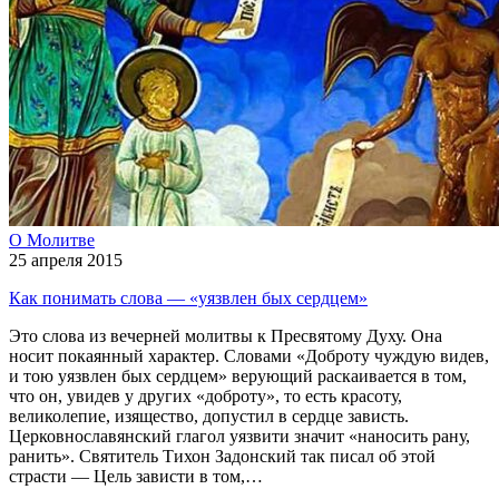
О Молитве
25 апреля 2015
Как понимать слова — «уязвлен бых сердцем»
Это слова из вечерней молитвы к Пресвятому Духу. Она
носит покаянный характер. Словами «Доброту чуждую видев,
и тою уязвлен бых сердцем» верующий раскаивается в том,
что он, увидев у других «доброту», то есть красоту,
великолепие, изящество, допустил в сердце зависть.
Церковнославянский глагол уязвити значит «наносить рану,
ранить». Святитель Тихон Задонский так писал об этой
страсти — Цель зависти в том,…