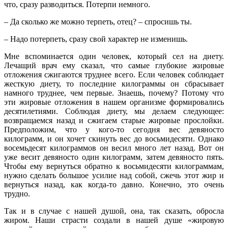
что, сразу разводиться. Потерпи немного.
– Да сколько же можно терпеть, отец? – спросишь ты.
– Надо потерпеть, сразу свой характер не изменишь.
Мне вспоминается один человек, который сел на диету.
Лечащий врач ему сказал, что самые глубокие жировые
отложения сжигаются труднее всего. Если человек соблюдает
жесткую диету, то последние килограммы он сбрасывает
намного труднее, чем первые. Знаешь, почему? Потому что
эти жировые отложения в нашем организме формировались
десятилетиями. Соблюдая диету, мы делаем следующее:
возвращаемся назад и сжигаем старые жировые прослойки.
Предположим, что у кого-то сегодня вес девяносто
килограмм, и он хочет скинуть вес до восьмидесяти. Однако
восемьдесят килограммов он весил много лет назад. Вот он
уже весит девяносто один килограмм, затем девяносто пять.
Чтобы ему вернуться обратно к восьмидесяти килограммам,
нужно сделать большое усилие над собой, сжечь этот жир и
вернуться назад, как когда-то давно. Конечно, это очень
трудно.
Так и в случае с нашей душой, она, так сказать, обросла
жиром. Наши страсти создали в нашей душе «жировую