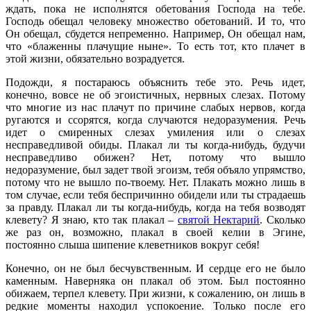
ждать, пока не исполнятся обетования Господа на тебе.
Господь обещал человеку множество обетований. И то, что
Он обещал, сбудется непременно. Например, Он обещал нам,
что «блаженны плачущие ныне». То есть тот, кто плачет в
этой жизни, обязательно возрадуется.
Подожди, я постараюсь объяснить тебе это. Речь идет,
конечно, вовсе не об эгоистичных, нервных слезах. Потому
что многие из нас плачут по причине слабых нервов, когда
ругаются и ссорятся, когда случаются недоразумения. Речь
идет о смиренных слезах умиления или о слезах
несправедливой обиды. Плакал ли ты когда-нибудь, будучи
несправедливо обижен? Нет, потому что вышло
недоразумение, был задет твой эгоизм, тебя объяло упрямство,
потому что не вышло по-твоему. Нет. Плакать можно лишь в
том случае, если тебя беспричинно обидели или ты страдаешь
за правду. Плакал ли ты когда-нибудь, когда на тебя возводят
клевету? Я знаю, кто так плакал –
святой Нектарий
. Сколько
же раз он, возможно, плакал в своей келии в Эгине,
постоянно слыша шипение клеветников вокруг себя!
Конечно, он не был бесчувственным. И сердце его не было
каменным. Наверняка он плакал об этом. Был постоянно
обижаем, терпел клевету. При жизни, к сожалению, он лишь в
редкие моменты находил успокоение. Только после его