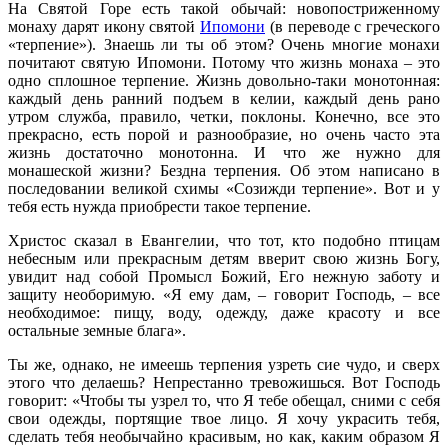
На Святой Горе есть такой обычай: новопостриженному
монаху дарят икону святой
Ипомони
(в переводе с греческого
«терпение»). Знаешь ли ты об этом? Очень многие монахи
почитают святую Ипомони. Потому что жизнь монаха – это
одно сплошное терпение. Жизнь довольно-таки монотонная:
каждый день ранний подъем в келии, каждый день рано
утром служба, правило, четки, поклоны. Конечно, все это
прекрасно, есть порой и разнообразие, но очень часто эта
жизнь достаточно монотонна. И что же нужно для
монашеской жизни? Бездна терпения. Об этом написано в
последовании великой схимы «Созижди терпение». Вот и у
тебя есть нужда приобрести такое терпение.
Христос сказал в Евангелии, что тот, кто подобно птицам
небесным или прекрасным детям вверит свою жизнь Богу,
увидит над собой Промысл Божий, Его нежную заботу и
защиту необоримую. «Я ему дам, – говорит Господь, – все
необходимое: пищу, воду, одежду, даже красоту и все
остальные земные блага».
Ты же, однако, не имеешь терпения узреть сие чудо, и сверх
этого что делаешь? Непрестанно тревожишься. Вот Господь
говорит: «Чтобы ты узрел то, что Я тебе обещал, сними с себя
свои одежды, портящие твое лицо. Я хочу украсить тебя,
сделать тебя необычайно красивым, но как, каким образом Я