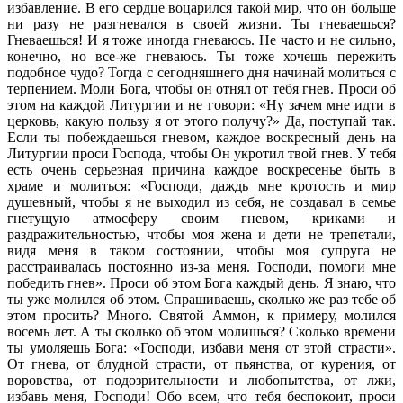
избавление. В его сердце воцарился такой мир, что он больше
ни разу не разгневался в своей жизни. Ты гневаешься?
Гневаешься! И я тоже иногда гневаюсь. Не часто и не сильно,
конечно, но все-же гневаюсь. Ты тоже хочешь пережить
подобное чудо? Тогда с сегодняшнего дня начинай молиться с
терпением. Моли Бога, чтобы он отнял от тебя гнев. Проси об
этом на каждой Литургии и не говори: «Ну зачем мне идти в
церковь, какую пользу я от этого получу?» Да, поступай так.
Если ты побеждаешься гневом, каждое воскресный день на
Литургии проси Господа, чтобы Он укротил твой гнев. У тебя
есть очень серьезная причина каждое воскресенье быть в
храме и молиться: «Господи, даждь мне кротость и мир
душевный, чтобы я не выходил из себя, не создавал в семье
гнетущую атмосферу своим гневом, криками и
раздражительностью, чтобы моя жена и дети не трепетали,
видя меня в таком состоянии, чтобы моя супруга не
расстраивалась постоянно из-за меня. Господи, помоги мне
победить гнев». Проси об этом Бога каждый день. Я знаю, что
ты уже молился об этом. Спрашиваешь, сколько же раз тебе об
этом просить? Много. Святой Аммон, к примеру, молился
восемь лет. А ты сколько об этом молишься? Сколько времени
ты умоляешь Бога: «Господи, избави меня от этой страсти».
От гнева, от блудной страсти, от пьянства, от курения, от
воровства, от подозрительности и любопытства, от лжи,
избавь меня, Господи! Обо всем, что тебя беспокоит, проси