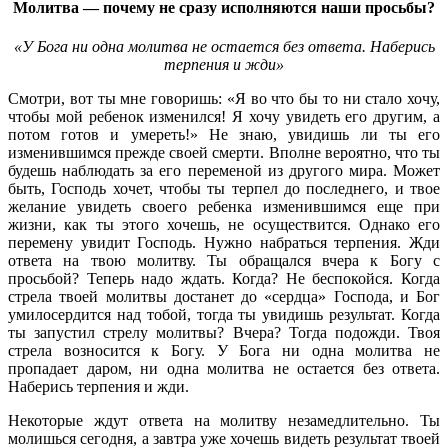
Молитва — почему не сразу исполняются наши просьбы?
«У Бога ни одна молитва не остается без ответа. Наберись
терпения и жди»
Смотри, вот ты мне говоришь: «Я во что бы то ни стало хочу,
чтобы мой ребенок изменился! Я хочу увидеть его другим, а
потом готов и умереть!» Не знаю, увидишь ли ты его
изменившимся прежде своей смерти. Вполне вероятно, что ты
будешь наблюдать за его переменой из другого мира. Может
быть, Господь хочет, чтобы ты терпел до последнего, и твое
желание увидеть своего ребенка изменившимся еще при
жизни, как ты этого хочешь, не осуществится. Однако его
перемену увидит Господь. Нужно набраться терпения. Жди
ответа на твою молитву. Ты обращался вчера к Богу с
просьбой? Теперь надо ждать. Когда? Не беспокойся. Когда
стрела твоей молитвы достанет до «сердца» Господа, и Бог
умилосердится над тобой, тогда ты увидишь результат. Когда
ты запустил стрелу молитвы? Вчера? Тогда подожди. Твоя
стрела возносится к Богу. У Бога ни одна молитва не
пропадает даром, ни одна молитва не остается без ответа.
Наберись терпения и жди.
Некоторые ждут ответа на молитву незамедлительно. Ты
молишься сегодня, а завтра уже хочешь видеть результат твоей