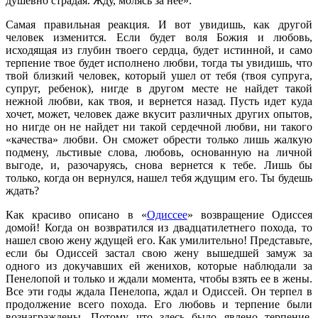
душевно страдая. Жду, молясь за нее».
Самая правильная реакция. И вот увидишь, как другой
человек изменится. Если будет воля Божия и любовь,
исходящая из глубин твоего сердца, будет истинной, и само
терпение твое будет исполнено любви, тогда ты увидишь, что
твой близкий человек, который ушел от тебя (твоя супруга,
супруг, ребенок), нигде в другом месте не найдет такой
нежной любви, как твоя, и вернется назад. Пусть идет куда
хочет, может, человек даже вкусит различных других опытов,
но нигде он не найдет ни такой сердечной любви, ни такого
«качества» любви. Он сможет обрести только лишь жалкую
подмену, льстивые слова, любовь, основанную на личной
выгоде, и, разочаруясь, снова вернется к тебе. Лишь бы
только, когда он вернулся, нашел тебя ждущим его. Ты будешь
ждать?
Как красиво описано в «
Одиссее
» возвращение Одиссея
домой! Когда он возвратился из двадцатилетнего похода, то
нашел свою жену ждущей его. Как умилительно! Представьте,
если бы Одиссей застал свою жену вышедшей замуж за
одного из докучавших ей женихов, которые наблюдали за
Пенелопой и только и ждали момента, чтобы взять ее в жены.
Все эти годы ждала Пенелопа, ждал и Одиссей. Он терпел в
продолжение всего похода. Его любовь и терпение были
вознаграждены. Потому что здесь было явлено терпение,