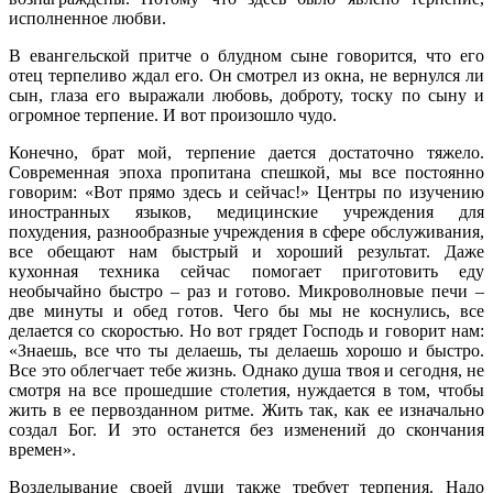
исполненное любви.
В евангельской притче о блудном сыне говорится, что его
отец терпеливо ждал его. Он смотрел из окна, не вернулся ли
сын, глаза его выражали любовь, доброту, тоску по сыну и
огромное терпение. И вот произошло чудо.
Конечно, брат мой, терпение дается достаточно тяжело.
Современная эпоха пропитана спешкой, мы все постоянно
говорим: «Вот прямо здесь и сейчас!» Центры по изучению
иностранных языков, медицинские учреждения для
похудения, разнообразные учреждения в сфере обслуживания,
все обещают нам быстрый и хороший результат. Даже
кухонная техника сейчас помогает приготовить еду
необычайно быстро – раз и готово. Микроволновые печи –
две минуты и обед готов. Чего бы мы не коснулись, все
делается со скоростью. Но вот грядет Господь и говорит нам:
«Знаешь, все что ты делаешь, ты делаешь хорошо и быстро.
Все это облегчает тебе жизнь. Однако душа твоя и сегодня, не
смотря на все прошедшие столетия, нуждается в том, чтобы
жить в ее первозданном ритме. Жить так, как ее изначально
создал Бог. И это останется без изменений до скончания
времен».
Возделывание своей души также требует терпения. Надо