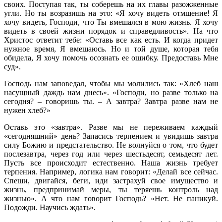
своих. Поступая так, ты соберешь на их главы разожженные
угли. Но ты возразишь на это: «Я хочу видеть отмщение! Я
хочу видеть, Господи, что Ты вмешался в мою жизнь. Я хочу
видеть в своей жизни порядок и справедливость». На что
Христос ответит тебе: «Оставь все как есть. И когда придет
нужное время, Я вмешаюсь. Но и той душе, которая тебя
обидела, Я хочу помочь осознать ее ошибку. Предоставь Мне
суд».
Господь нам заповедал, чтобы мы молились так: «Хлеб наш
насущный даждь нам днесь». «Господи, но разве только на
сегодня? – говоришь ты. – А завтра? Завтра разве нам не
нужен хлеб?»
Оставь это «завтра». Разве мы не переживаем каждый
«сегодняшний» день? Запасись терпением и увидишь завтра
силу Божию и предстательство. Не волнуйся о том, что будет
послезавтра, через год или через шестьдесят, семьдесят лет.
Пусть все происходит естественно. Наша жизнь требует
терпения. Например, логика нам говорит: «Делай все сейчас.
Спеши, двигайся, беги, иди застрахуй свое имущество и
жизнь, предпринимай меры, ты теряешь контроль над
жизнью». А что нам говорит Господь? «Нет. Не паникуй.
Подожди. Научись ждать».