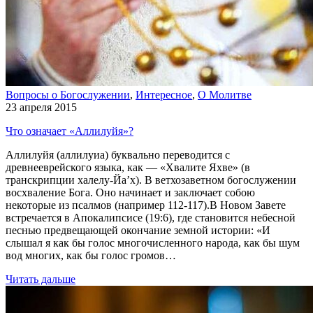
Вопросы о Богослужении
,
Интересное
,
О Молитве
23 апреля 2015
Что означает «Аллилуйя»?
Аллилуйя (аллилуиа) буквально переводится с
древнееврейского языка, как — «Хвалите Яхве» (в
транскрипции халелу-Йа’х). В ветхозаветном богослужении
восхваление Бога. Оно начинает и заключает собою
некоторые из псалмов (например 112-117).В Новом Завете
встречается в Апокалипсисе (19:6), где становится небесной
песнью предвещающей окончание земной истории: «И
слышал я как бы голос многочисленного народа, как бы шум
вод многих, как бы голос громов…
Читать дальше