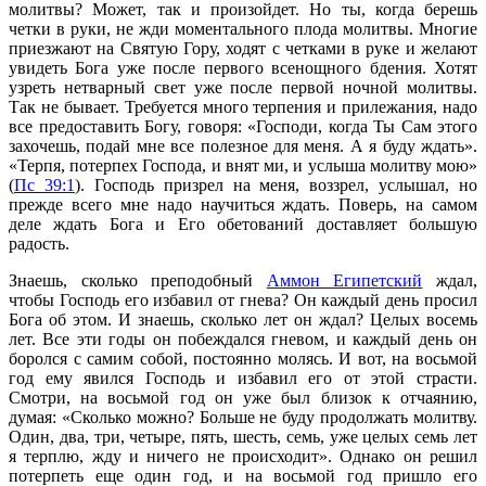
молитвы? Может, так и произойдет. Но ты, когда берешь
четки в руки, не жди моментального плода молитвы. Многие
приезжают на Святую Гору, ходят с четками в руке и желают
увидеть Бога уже после первого всенощного бдения. Хотят
узреть нетварный свет уже после первой ночной молитвы.
Так не бывает. Требуется много терпения и прилежания, надо
все предоставить Богу, говоря: «Господи, когда Ты Сам этого
захочешь, подай мне все полезное для меня. А я буду ждать».
«Терпя, потерпех Господа, и внят ми, и услыша молитву мою»
(
Пс 39:1
). Господь призрел на меня, воззрел, услышал, но
прежде всего мне надо научиться ждать. Поверь, на самом
деле ждать Бога и Его обетований доставляет большую
радость.
Знаешь, сколько преподобный
Аммон Египетский
ждал,
чтобы Господь его избавил от гнева? Он каждый день просил
Бога об этом. И знаешь, сколько лет он ждал? Целых восемь
лет. Все эти годы он побеждался гневом, и каждый день он
боролся с самим собой, постоянно молясь. И вот, на восьмой
год ему явился Господь и избавил его от этой страсти.
Смотри, на восьмой год он уже был близок к отчаянию,
думая: «Сколько можно? Больше не буду продолжать молитву.
Один, два, три, четыре, пять, шесть, семь, уже целых семь лет
я терплю, жду и ничего не происходит». Однако он решил
потерпеть еще один год, и на восьмой год пришло его