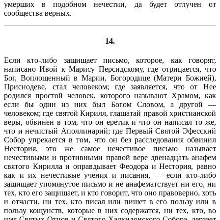
умерших в подобном нечестии, да будет отлучен от
сообщества верных.
14.
Если кто-либо защищает письмо, которое, как говорят,
написано Ивой к Марису Персидскому, где отрицается, что
Бог, Воплощенный в Марии, Богородице (Матери Божией),
Приснодеве, стал человеком; где заявляется, что от Нее
родился простой человек, которого называют Храмом, как
если бы один из них был Богом Словом, а другой —
человеком; где святой Кирилл, глашатай правой христианской
веры, обвинен в том, что он еретик и что он написал то же,
что и нечистый Аполлинарий; где Первый Святой Эфесский
Собор упрекается в том, что он без расследования обвинил
Нестория, это же самое нечестивое письмо называет
нечестивыми и противными правой вере двенадцать анафем
святого Кирилла и оправдывает Феодора и Нестория, равно
как и их нечестивые учения и писания, — если кто-либо
защищает упомянутое письмо и не анафематствует ни его, ни
тех, кто его защищает, и кто говорит, что оно правоверно, хоть
и отчасти, ни тех, кто писал или пишет в его пользу или в
пользу кощунств, которые в них содержатся, ни тех, кто, во
имя Святых Отцов и Святого Халкидонского Собора, дерзает