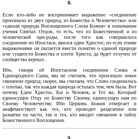
8.
Если кто-либо не воспринимает выражение «соединение
произошло из двух природ, из Божества и Человечества» или
«единая природа Воплощенного Слова Божия» в понимании
учения Святых Отцов, то есть, что из Божественной и из
человеческой при-роды, после того как совершилось
соединение по Ипостаси, явился один Христос; но если этими
выражениями он пытается ввести понятие о единой природе
или сущности Божества и плоти Христа, да будет отлучен от
сообщества верных.
Ибо, говоря об Ипостасном соединении Слова и
Единородного Сына, мы не считаем, что произошло некое
смешение природ; скорее, мы считаем, что Слово соединилось
с плотью, так что каждая природа осталась тем, чем была. Вот
почему Един Христос, Бог и Человек, и Тот же, Который
единосущен Отцу по Божеству Своему, единосущен нам по
Своему Человечеству. Ибо Церковь Божия отвергает и
анафематствует как тех, кто проводит разделение или
разъятие на части, так и тех, кто вводит смешение в тайну
Божественного Воплощения.
9.