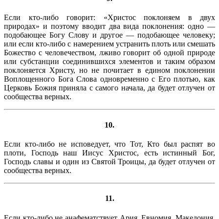
Если кто-либо говорит: «Христос поклоняем в двух
природах» и поэтому вводит два вида поклонения: одно —
подобающее Богу Слову и другое — подобающее человеку;
или если кто-либо с намерением устранить плоть или смешать
Божество с человечеством, лживо говорит об одной природе
или субстанции соединившихся элементов и таким образом
поклоняется Христу, но не почитает в едином поклонении
Воплощенного Бога Слова одновременно с Его плотью, как
Церковь Божия приняла с самого начала, да будет отлучен от
сообщества верных.
10.
Если кто-либо не исповедует, что Тот, Кто был распят во
плоти, Господь наш Иисус Христос, есть истинный Бог,
Господь славы и один из Святой Троицы, да будет отлучен от
сообщества верных.
11.
Если кто-либо не анафематствует Ария, Евномия, Македония,