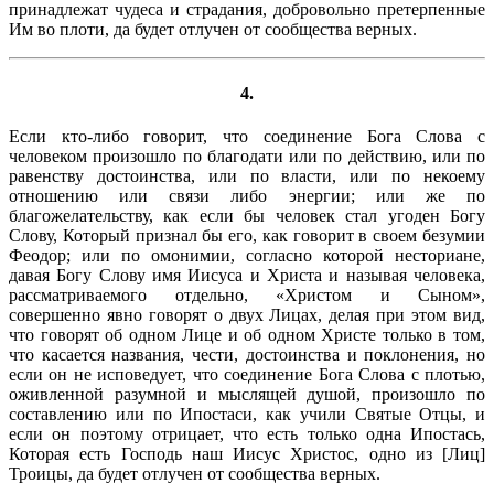
принадлежат чудеса и страдания, добровольно претерпенные
Им во плоти, да будет отлучен от сообщества верных.
4.
Если кто-либо говорит, что соединение Бога Слова с
человеком произошло по благодати или по действию, или по
равенству достоинства, или по власти, или по некоему
отношению или связи либо энергии; или же по
благожелательству, как если бы человек стал угоден Богу
Слову, Который признал бы его, как говорит в своем безумии
Феодор; или по омонимии, согласно которой несториане,
давая Богу Слову имя Иисуса и Христа и называя человека,
рассматриваемого отдельно, «Христом и Сыном»,
совершенно явно говорят о двух Лицах, делая при этом вид,
что говорят об одном Лице и об одном Христе только в том,
что касается названия, чести, достоинства и поклонения, но
если он не исповедует, что соединение Бога Слова с плотью,
оживленной разумной и мыслящей душой, произошло по
составлению или по Ипостаси, как учили Святые Отцы, и
если он поэтому отрицает, что есть только одна Ипостась,
Которая есть Господь наш Иисус Христос, одно из [Лиц]
Троицы, да будет отлучен от сообщества верных.