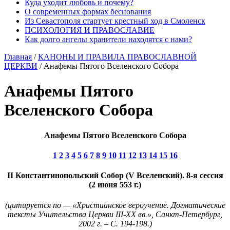
Куда уходит любовь и почему?
О современных формах беснования
Из Севастополя стартует крестный ход в Смоленск
ПСИХОЛОГИЯ И ПРАВОСЛАВИЕ
Как долго ангелы хранители находятся с нами?
Главная
/
КАНОНЫ И ПРАВИЛА ПРАВОСЛАВНОЙ
ЦЕРКВИ
/
Анафемы Пятого Вселенского Собора
Анафемы Пятого
Вселенского Собора
Анафемы Пятого Вселенского Собора
1
2
3
4
5
6
7
8
9
10
11
12
13
14
15
16
II Константинопольский Собор (V Вселенский). 8-я сессия
(2 июня 553 г.)
(цитируется по — «Христианское вероучение. Догматические
тексты Учительства Церкви III-XX вв.», Санкт-Петербург,
2002 г. – С. 194-198.)