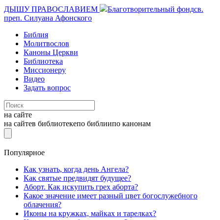
ДЫШУ ПРАВОСЛАВИЕМ
Благотворительный фонд
св.
преп. Силуана Афонского
Библия
Молитвослов
Каноны Церкви
Библиотека
Миссионеру
Видео
Задать вопрос
на сайте
на сайте
в библиотеке
по библии
по канонам
Популярное
Как узнать, когда день Ангела?
Как святые предвидят будущее?
Аборт. Как искупить грех аборта?
Какое значение имеет разный цвет богослужебного
облачения?
Иконы на кружках, майках и тарелках?