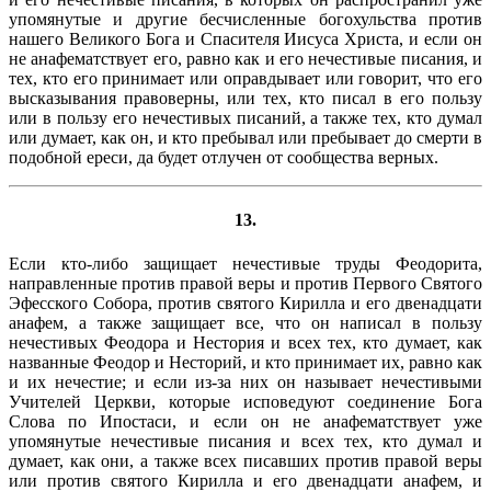
упомянутые и другие бесчисленные богохульства против
нашего Великого Бога и Спасителя Иисуса Христа, и если он
не анафематствует его, равно как и его нечестивые писания, и
тех, кто его принимает или оправдывает или говорит, что его
высказывания правоверны, или тех, кто писал в его пользу
или в пользу его нечестивых писаний, а также тех, кто думал
или думает, как он, и кто пребывал или пребывает до смерти в
подобной ереси, да будет отлучен от сообщества верных.
13.
Если кто-либо защищает нечестивые труды Феодорита,
направленные против правой веры и против Первого Святого
Эфесского Собора, против святого Кирилла и его двенадцати
анафем, а также защищает все, что он написал в пользу
нечестивых Феодора и Нестория и всех тех, кто думает, как
названные Феодор и Несторий, и кто принимает их, равно как
и их нечестие; и если из-за них он называет нечестивыми
Учителей Церкви, которые исповедуют соединение Бога
Слова по Ипостаси, и если он не анафематствует уже
упомянутые нечестивые писания и всех тех, кто думал и
думает, как они, а также всех писавших против правой веры
или против святого Кирилла и его двенадцати анафем, и