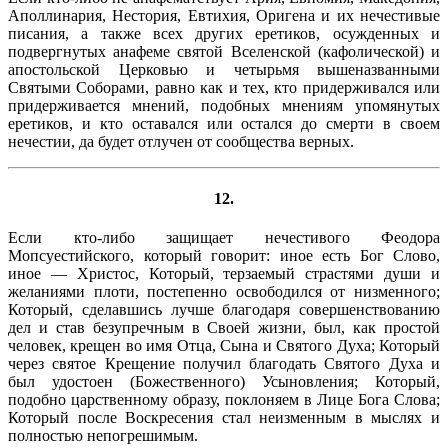
Аполлинария, Нестория, Евтихия, Оригена и их нечестивые
писания, а также всех других еретиков, осужденных и
подвергнутых анафеме святой Вселенской (кафолической) и
апостольской Церковью и четырьмя вышеназванными
Святыми Соборами, равно как и тех, кто придерживался или
придерживается мнений, подобных мнениям упомянутых
еретиков, и кто оставался или остался до смерти в своем
нечестии, да будет отлучен от сообщества верных.
12.
Если кто-либо защищает нечестивого Феодора
Мопсуестийского, который говорит: иное есть Бог Слово,
иное — Христос, Который, терзаемый страстями души и
желаниями плоти, постепенно освободился от низменного;
Который, сделавшись лучше благодаря совершенствованию
дел и став безупречным в Своей жизни, был, как простой
человек, крещен во имя Отца, Сына и Святого Духа; Который
через святое Крещение получил благодать Святого Духа и
был удостоен (Божественного) Усыновления; Который,
подобно царственному образу, поклоняем в Лице Бога Слова;
Который после Воскресения стал неизменным в мыслях и
полностью непогрешимым.