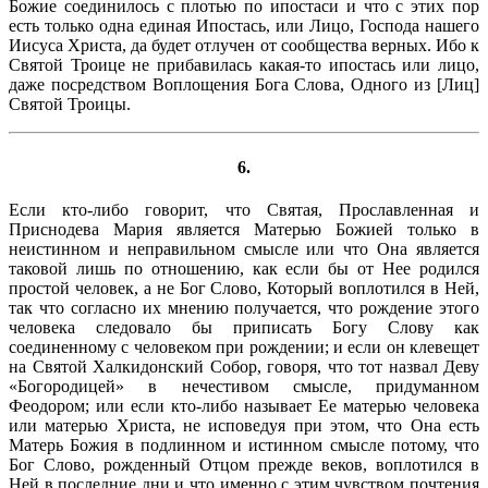
Божие соединилось с плотью по ипостаси и что с этих пор
есть только одна единая Ипостась, или Лицо, Господа нашего
Иисуса Христа, да будет отлучен от сообщества верных. Ибо к
Святой Троице не прибавилась какая-то ипостась или лицо,
даже посредством Воплощения Бога Слова, Одного из [Лиц]
Святой Троицы.
6.
Если кто-либо говорит, что Святая, Прославленная и
Приснодева Мария является Матерью Божией только в
неистинном и неправильном смысле или что Она является
таковой лишь по отношению, как если бы от Нее родился
простой человек, а не Бог Слово, Который воплотился в Ней,
так что согласно их мнению получается, что рождение этого
человека следовало бы приписать Богу Слову как
соединенному с человеком при рождении; и если он клевещет
на Святой Халкидонский Собор, говоря, что тот назвал Деву
«Богородицей» в нечестивом смысле, придуманном
Феодором; или если кто-либо называет Ее матерью человека
или матерью Христа, не исповедуя при этом, что Она есть
Матерь Божия в подлинном и истинном смысле потому, что
Бог Слово, рожденный Отцом прежде веков, воплотился в
Ней в последние дни и что именно с этим чувством почтения