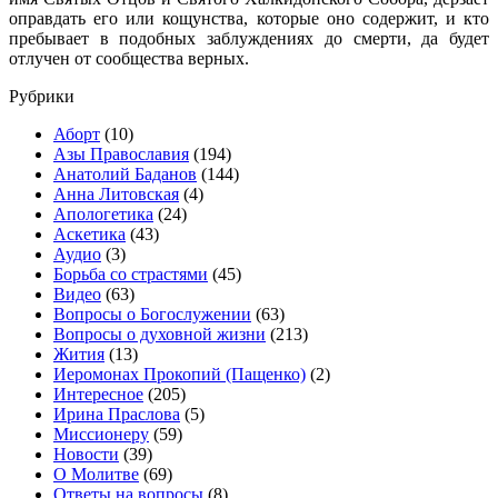
оправдать его или кощунства, которые оно содержит, и кто
пребывает в подобных заблуждениях до смерти, да будет
отлучен от сообщества верных.
Рубрики
Аборт
(10)
Азы Православия
(194)
Анатолий Баданов
(144)
Анна Литовская
(4)
Апологетика
(24)
Аскетика
(43)
Аудио
(3)
Борьба со страстями
(45)
Видео
(63)
Вопросы о Богослужении
(63)
Вопросы о духовной жизни
(213)
Жития
(13)
Иеромонах Прокопий (Пащенко)
(2)
Интересное
(205)
Ирина Праслова
(5)
Миссионеру
(59)
Новости
(39)
О Молитве
(69)
Ответы на вопросы
(8)