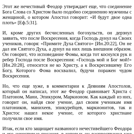
Этот же нечестивый Феодор утверждает еще, что соединение
Бога Слова со Христом было подобно соединению мужчины с
женщиной, о котором Апостол говорит: «И будут двое одна
плоть» [Еф.5:31].
И, кроме других бесчисленных богохульств, он дерзнул
заявить, что после Воскресения, когда Господь дунул на Своих
учеников, говоря: «Примите Духа Святого» [Ин.20:22], Он не
дал им Святого Духа, а дунул на них лишь внешним образом.
Он говорит, что исповедание Фомы, когда тот коснулся рук и
ребер Господа после Воскресения: «Господь мой и Бог мой!»
[Ин.20:28], относится не ко Христу, а к Воскресившему Его
Богу, Которого Фома восхвалил, будучи поражен чудом
Воскресения.
Но, что еще хуже, в комментарии к Деяниям Апостолов,
который он написал, этот же Феодор сравнивает Христа с
Платоном, Мани, Эпикуром, Маркионом. Как каждый из них,
говорит он, найдя свое учение, дал своим ученикам имя
платоников, манихеев, эпикурейцев, маркионитов, так и
Христос нашел некое учение, от которого христиане
получили свое имя.
Итак, если кто защищает названного нечестивейшего Феодора
и его нечестивые писания, в которых он распространил уже