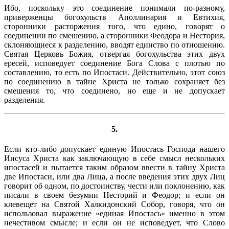
Ибо, поскольку это соединение понимали по-разному,
приверженцы богохульств Аполлинария и Евтихия,
сторонники расторжения того, что едино, говорят о
соединении по смешению, а сторонники Феодора и Нестория,
склоняющиеся к разделению, вводят единство по отношению.
Святая Церковь Божия, отвергая богохульства этих двух
ересей, исповедует соединение Бога Слова с плотью по
составлению, то есть по Ипостаси. Действительно, этот союз
по соединению в тайне Христа не только сохраняет без
смешения то, что соединено, но еще и не допускает
разделения.
5.
Если кто-либо допускает единую Ипостась Господа нашего
Иисуса Христа как заключающую в себе смысл нескольких
ипостасей и пытается таким образом ввести в тайну Христа
две Ипостаси, или два Лица, а после введения этих двух Лиц
говорит об одном, по достоинству, чести или поклонению, как
писали в своем безумии Несторий и Феодор; и если он
клевещет на Святой Халкидонский Собор, говоря, что он
использовал выражение «единая Ипостась» именно в этом
нечестивом смысле; и если он не исповедует, что Слово