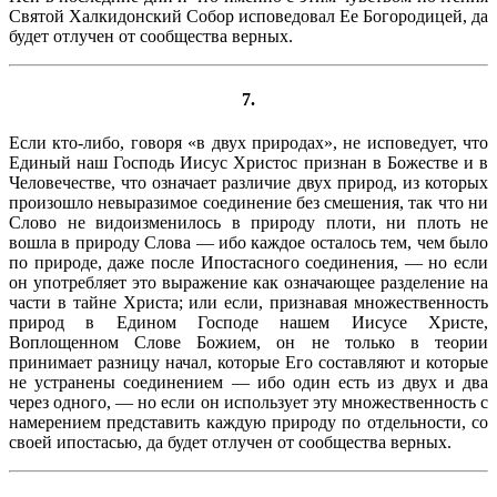
Святой Халкидонский Собор исповедовал Ее Богородицей, да
будет отлучен от сообщества верных.
7.
Если кто-либо, говоря «в двух природах», не исповедует, что
Единый наш Господь Иисус Христос признан в Божестве и в
Человечестве, что означает различие двух природ, из которых
произошло невыразимое соединение без смешения, так что ни
Слово не видоизменилось в природу плоти, ни плоть не
вошла в природу Слова — ибо каждое осталось тем, чем было
по природе, даже после Ипостасного соединения, — но если
он употребляет это выражение как означающее разделение на
части в тайне Христа; или если, признавая множественность
природ в Едином Господе нашем Иисусе Христе,
Воплощенном Слове Божием, он не только в теории
принимает разницу начал, которые Его составляют и которые
не устранены соединением — ибо один есть из двух и два
через одного, — но если он использует эту множественность с
намерением представить каждую природу по отдельности, со
своей ипостасью, да будет отлучен от сообщества верных.