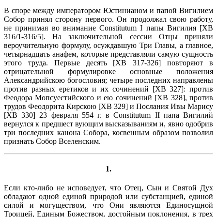
В споре между императором Юстинианом и папой Вигилием
Собор принял сторону первого. Он продолжал свою работу,
не принимая во внимание Constitutum I папы Вигилия [ХВ
316/1-316/5]. На заключительной сессии Отцы приняли
вероучительную формулу, осуждавшую Три Главы, а главное,
четырнадцать анафем, которые представляли самую сущность
этого труда. Первые десять [ХВ 317-326] повторяют в
отрицательной формулировке основные положения
Александрийскою богословия; четыре последних направлены
против разных еретиков и их сочинений [ХВ 327]: против
Феодора Мопсуестийского и ею сочинений [ХВ 328], против
трудов Феодорита Кирскою [ХВ 329] и Послания Ивы Марису
[ХВ 330] 23 февраля 554 г. в Constitutum II папа Вигилий
вернулся к предшест вующим высказываниям и, явно одобрив
три последних канона Собора, косвенным образом позволил
признать Собор Вселенским.
1.
Если кто-либо не исповедует, что Отец, Сын и Святой Дух
обладают одной единой природой или субстанцией, единой
силой и могуществом, что Они являются Единосущной
Троицей, Единым Божеством, достойным поклонения, в трех