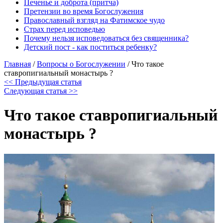
Печенье и доброта (притча)
Претензии во время Богослужения
Православный взгляд на Фатимское чудо
Страх перед исповедью
Почему нельзя исповедоваться без священника?
Детский пост - как поститься ребенку?
Главная
/
Вопросы о Богослужении
/
Что такое
ставропигиальный монастырь ?
<< Предыдущая статья
Следующая статья >>
Что такое ставропигиальный
монастырь ?