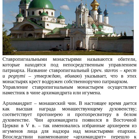
Ставропигиальными монастырями называются обители,
которые находятся под непосредственным управлением
патриарха. Название ставропигиальный (
греч. stavros – крест
и pegnymi – утверждаю, вбиваю
) указывает, что в этих
монастырях крест водружен собственноручно патриархом.
Управление ставропигиальным монастырем осуществляет
наместник в чине архимандрита или игумена.
Архимандрит – монашеский чин. В настоящее время дается
как высшая награда монашествующему духовенству;
соответствует протоиерею и протопресвитеру
в белом
духовенстве. Чин архимандрита появился в Восточной
Церкви в V в. – так именовались избранные архиереем из
игуменов лица для надзора над монастырями епархии.
Впоследствии наименование «архимандрит» перешло к