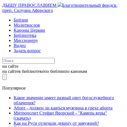
ДЫШУ ПРАВОСЛАВИЕМ
Благотворительный фонд
св.
преп. Силуана Афонского
Библия
Молитвослов
Каноны Церкви
Библиотека
Миссионеру
Видео
Задать вопрос
на сайте
на сайте
в библиотеке
по библии
по канонам
Популярное
Какое значение имеет разный цвет богослужебного
облачения?
Аборт - должен ли каяться мужчина в грехе аборта
Митрополит Стефан Яворский - "Камень веры"
(скачать)
Как на Руси отличали девицу от замужней?