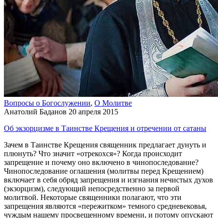
Вопросы о Богослужении
,
О Молитве
Анатолий Баданов
20 апреля 2015
Об экзорцизме в Таинстве Крещения и отречении от сатаны
Зачем в Таинстве Крещения священник предлагает дунуть и
плюнуть? Что значит «отрекохся»? Когда происходит
запрещение и почему оно включено в чинопоследование?
Чинопоследование оглашения (молитвы перед Крещением)
включает в себя обряд запрещения и изгнания нечистых духов
(экзорцизм), следующий непосредственно за первой
молитвой. Некоторые священники полагают, что эти
запрещения являются «пережитком» темного средневековья,
чуждым нашему просвещенному времени, и потому опускают