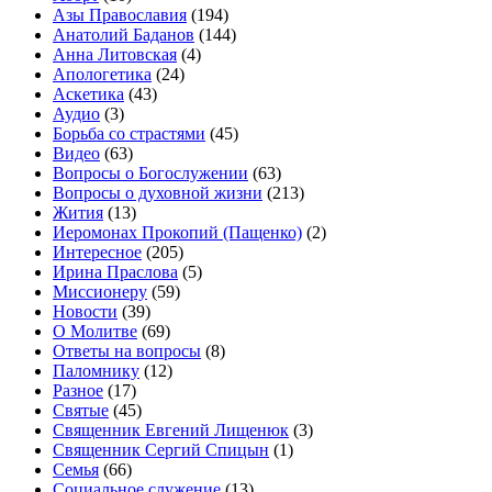
Азы Православия
(194)
Анатолий Баданов
(144)
Анна Литовская
(4)
Апологетика
(24)
Аскетика
(43)
Аудио
(3)
Борьба со страстями
(45)
Видео
(63)
Вопросы о Богослужении
(63)
Вопросы о духовной жизни
(213)
Жития
(13)
Иеромонах Прокопий (Пащенко)
(2)
Интересное
(205)
Ирина Праслова
(5)
Миссионеру
(59)
Новости
(39)
О Молитве
(69)
Ответы на вопросы
(8)
Паломнику
(12)
Разное
(17)
Святые
(45)
Священник Евгений Лищенюк
(3)
Священник Сергий Спицын
(1)
Семья
(66)
Социальное служение
(13)