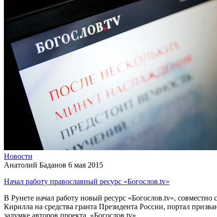
Новости
Анатолий Баданов
6 мая 2015
Начал работу православный ресурс «Богослов.tv»
В Рунете начал работу новый ресурс «Богослов.tv», совместн
Кирилла на средства гранта Президента России, портал призва
задумке авторов проекта, «Богослов.tv»