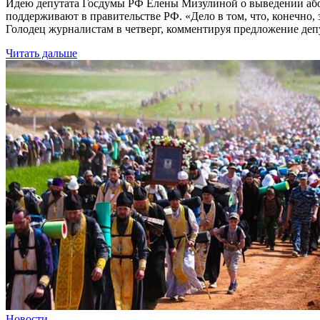
Идею депутата Госдумы РФ Елены Мизулиной о выведении абор
поддерживают в правительстве РФ. «Дело в том, что, конечно
Голодец журналистам в четверг, комментируя предложение де
Читать дальше
Новости