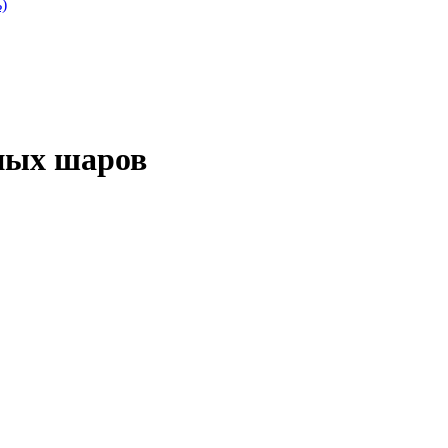
)
шных шаров