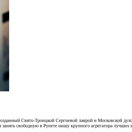
о созданный Свято-Троицкой Сергиевой лаврой и Московской ду
н занять свободную в Рунете нишу крупного агрегатора лучших 