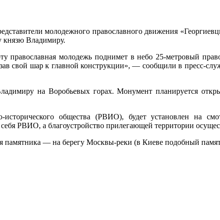
едставители молодежного православного движения «Георгиевцы
у князю Владимиру.
у православная молодежь поднимет в небо 25-метровый прав
зав свой шар к главной конструкции», — сообщили в пресс-
слу
ладимиру на Воробьевых горах. Монумент планируется откры
-исторического общества (РВИО), будет установлен на см
а себя РВИО, а благоустройство прилегающей территории осущес
я памятника — на берегу Москвы-реки (в Киеве подобный памятн