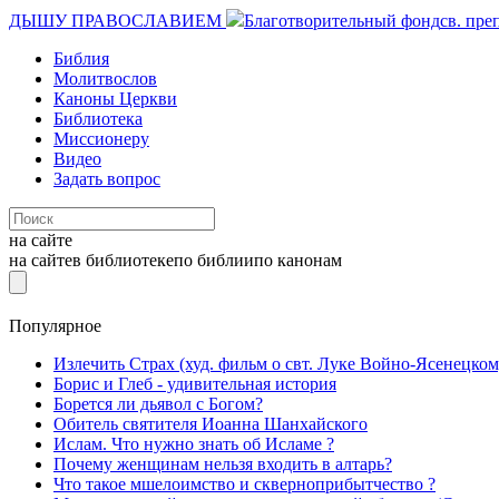
ДЫШУ ПРАВОСЛАВИЕМ
Благотворительный фонд
св. пре
Библия
Молитвослов
Каноны Церкви
Библиотека
Миссионеру
Видео
Задать вопрос
на сайте
на сайте
в библиотеке
по библии
по канонам
Популярное
Излечить Страх (худ. фильм о свт. Луке Войно-Ясенецком
Борис и Глеб - удивительная история
Борется ли дьявол с Богом?
Обитель святителя Иоанна Шанхайского
Ислам. Что нужно знать об Исламе ?
Почему женщинам нельзя входить в алтарь?
Что такое мшелоимство и скверноприбытчество ?