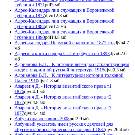
губернии 1871
pdf
5 мб
Адрес-Календарь лиц служащих в Воронежской
губернии 1877
djvu
12.8 мб
Адрес-Календарь лиц служащих в Воронежской
губернии 1884
djvu
1.5 мб
Адрес-Календарь лиц служащих в Воронежской
губернии 1890
pdf
13.8 мб
Адрес-календарь Пермской епархии на 1877 год
djvu
4.7
мб
Адреская книга города С.-Петербурга на 1893
djvu
62.6
мб
Адрианова В.П. - К истории легенды о странствующем
жиде в старинной русской литературе 1915
djvu
0.3 мб
Адрианова В.П. - К литературной истории толковой
Палеи 1910
djvu
1.8 мб
Азаревич Д. - История византийского права т1
1876
djvu
4.1 мб
Азаревич Д. - История византийского права т2
1877
djvu
4.8 мб
Азаревич Д. - История византийского права т3
1877
djvu
4.4 мб
Азбука православия - 2008
pdf
2.9 мб
Азбучный указатель имен русских деятелей для
«Русского биографического словаря» I 1887
djvu
26.4 мб
Азбучный указатель имен русских деятелей для