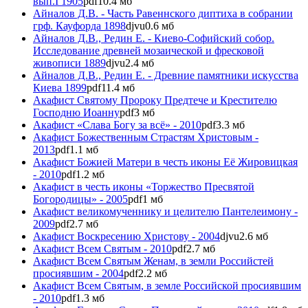
вып.I 1905
pdf
10.4 мб
Айналов Д.В. - Часть Равеннского диптиха в собрании
грф. Кауфорда 1898
djvu
0.6 мб
Айналов Д.В., Редин Е. - Киево-Софийский собор.
Исследование древней мозаической и фресковой
живописи 1889
djvu
2.4 мб
Айналов Д.В., Редин Е. - Древние памятники искусства
Киева 1899
pdf
11.4 мб
Акафист Cвятому Пророку Предтече и Крестителю
Господню Иоанну
pdf
3 мб
Акафист «Слава Богу за всё» - 2010
pdf
3.3 мб
Акафист Божественным Страстям Христовым -
2013
pdf
1.1 мб
Акафист Божией Матери в честь иконы Её Жировицкая
- 2010
pdf
1.2 мб
Акафист в честь иконы «Торжество Пресвятой
Богородицы» - 2005
pdf
1 мб
Акафист великомученнику и целителю Пантелеимону -
2009
pdf
2.7 мб
Акафист Воскресению Христову - 2004
djvu
2.6 мб
Акафист Всем Святым - 2010
pdf
2.7 мб
Акафист Всем Святым Женам, в земли Российстей
просиявшим - 2004
pdf
2.2 мб
Акафист Всем Святым, в земле Российской просиявшим
- 2010
pdf
1.3 мб