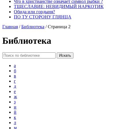
Что в христианстве означает символ рыбки ?
ТЩЕСЛАВИЕ: НЕВИДИМЫЙ НАРКОТИК
Обида или гордыня?
ПО ТУ СТОРОНУ ГЛЯНЦА
Главная
/
Библиотека
/
Страница 2
Библиотека
а
б
в
г
д
е
ж
з
и
й
к
л
м