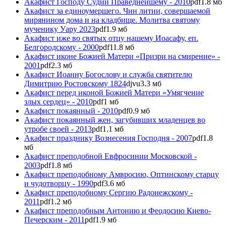
Акафист Господу Судии Праведнейшему - 2010
pdf
1.8 мб
Акафист за единоумершего. Чин литии, совершаемой
мирянином дома и на кладбище. Молитва святому
мученику Уару 2023
pdf
1.9 мб
Акафист иже во святых отцу нашему Иоасафу, еп.
Белгородскому - 2000
pdf
11.8 мб
Акафист иконе Божией Матери «Призри на смирение» -
2001
pdf
2.3 мб
Акафист Иоанну Богослову и служба святителю
Димитрию Ростовскому 1824
djvu
3.3 мб
Акафист перед иконой Божией Матери «Умягчение
злых сердец» - 2010
pdf
1 мб
Акафист покаянный - 2010
pdf
0.9 мб
Акафист покаянный жен, загубивших младенцев во
утробе своей - 2013
pdf
1.1 мб
Акафист празднику Вознесения Господня - 2007
pdf
1.8
мб
Акафист преподобной Евфросинии Московской -
2003
pdf
1.8 мб
Акафист преподобному Амвросию, Оптинскому старцу
и чудотворцу - 1990
pdf
3.6 мб
Акафист преподобному Сергию Радонежскому -
2011
pdf
1.2 мб
Акафист преподобным Антонию и Феодосию Киево-
Печерским - 2011
pdf
1.9 мб