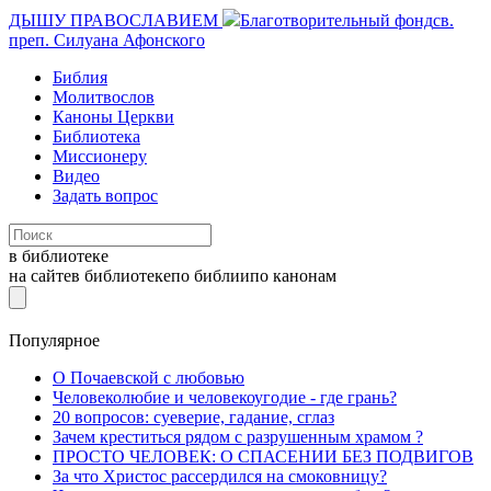
ДЫШУ ПРАВОСЛАВИЕМ
Благотворительный фонд
св.
преп. Силуана Афонского
Библия
Молитвослов
Каноны Церкви
Библиотека
Миссионеру
Видео
Задать вопрос
в библиотеке
на сайте
в библиотеке
по библии
по канонам
Популярное
О Почаевской с любовью
Человеколюбие и человекоугодие - где грань?
20 вопросов: суеверие, гадание, сглаз
Зачем креститься рядом с разрушенным храмом ?
ПРОСТО ЧЕЛОВЕК: О СПАСЕНИИ БЕЗ ПОДВИГОВ
За что Христос рассердился на смоковницу?