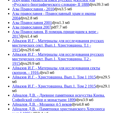
«Русского биографического словаря» II 1888
djvu
39.3 мб
Азы Православия - 2010
djvu
3.5 мб
Азы православия - Православный храм и иконы
2004
djvu
2.8 мб
Азы Православия 2001
djvu
1.3 мб
Азы православия 2007
pdf
7.7 мб
Азы Православия. В помощь пришедшим к вере -
2017
djvu
1.4 мб
Айвазов И.Г. - Материалы для исследования русских
мистических сект. Вып.1. Христовщина. Т.1 -
1915
djvu
29.6 мб
Айвазов И.Г. - Материалы для исследования русских
мистических сект. Вып.1. Христовщина. Т.2 -
1915
djvu
29.9 мб
Айвазов И.Г. - Материалы для исследования секты
скопцов. - 1916.
djvu
3 мб
Айвазов И.Г. - Христовщина. Вып.1. Том 1 1915
djvu
29.5
мб
Айвазов И.Г. - Христовщина. Вып.1. Том 2 1915
djvu
29.1
мб
Айналов Д.В. - Древние памятники искусства Киева.
Софийский собор и монастыри 1899
djvu
3.9 мб
Айналов Д.В. - Мозаики 4-5 веков
djvu
4.8 мб
Айналов Д.В. - Памятники христианского Херсонеса