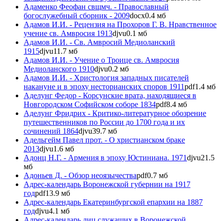
Адаменко Феофан свщмч. - Православный
богослужебный сборник - 2009
docx
0.4 мб
Адамов И.И. - Рецензия на Прохоров Г. В. Нравственное
учение св. Амвросия 1913
djvu
0.1 мб
Адамов И.И. - Св. Амвросий Медиоланский
1915
djvu
11.7 мб
Адамов И.И. - Учение о Троице св. Амвросия
Медиоланского 1910
djvu
0.2 мб
Адамов И.И. - Христология западных писателей
накануне и в эпоху несторианских споров 1911
pdf
1.4 мб
Аделунг Федор - Корсунские врата, находящиеся в
Новгородском Софийском соборе 1834
pdf
8.4 мб
Аделунг Фридрих - Критико-литературное обозрение
путешественников по России до 1700 года и их
сочинений 1864
djvu
39.7 мб
Адельгейм Павел прот. - О христианском браке
2013
djvu
1.6 мб
Адонц Н.Г. - Армения в эпоху Юстиниана. 1971
djvu
21.5
мб
Адоньев Д. - Обзор неоязычества
pdf
0.7 мб
Адрес-календарь Воронежской губернии на 1917
год
pdf
13.9 мб
Адрес-календарь Екатеринбургской епархии на 1887
год
djvu
4.1 мб
Адрес-календарь лиц служащих в Воронежской