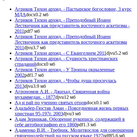
Агриков Тихон архмд. - Пастырское богословие, 3 курс
МДА
docx
0.2 мб
Агриков Тихон архмд. - Преподобный Иоанн
Лествичник как представитель восточного аскетизма -
2011
pdf
7 мб
Агриков Тихон архмд. - Преподобный Иоанн
Лествичник как представитель восточного аскетизма
2011
djvu
3.7 мб
Агриков Тихон архмд. - С Евангелием 2011
djvu
5.2 мб
Агриков Тихон архмд. - Сущность христианских
страданий
docx
0 мб
Агриков Тихон архмд. - У Троицы окрыленные
2002
pdf
1.7 мб
Агриков Тихон архмд. - Чтобы душа проснулась
2013
djvu
3.9 мб
Агрономов А.И. - Джихад. Священная война
мухаммедан. - 1877
djvu
12 мб
Ад и рай по учению святых отцов
docx
0.1 мб
Адальбер-Гюстав Аман - Повседневная жизнь первых
христиан 95-197г. 2003
djvu
3 мб
Адам Зерникав. Обозрение рукописи, содержащей в
себе автобиографию его 1860
pdf
1.3 мб
Адаменко В.И. - Требник. Молитвослов для совершения
священнодействий на русском языке 1927
pdf
85.6 мб