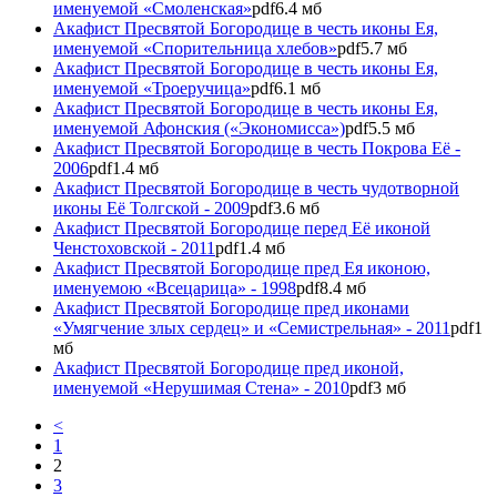
именуемой «Смоленская»
pdf
6.4 мб
Акафист Пресвятой Богородице в честь иконы Ея,
именуемой «Спорительница хлебов»
pdf
5.7 мб
Акафист Пресвятой Богородице в честь иконы Ея,
именуемой «Троеручица»
pdf
6.1 мб
Акафист Пресвятой Богородице в честь иконы Ея,
именуемой Афонския («Экономисса»)
pdf
5.5 мб
Акафист Пресвятой Богородице в честь Покрова Её -
2006
pdf
1.4 мб
Акафист Пресвятой Богородице в честь чудотворной
иконы Её Толгской - 2009
pdf
3.6 мб
Акафист Пресвятой Богородице перед Её иконой
Ченстоховской - 2011
pdf
1.4 мб
Акафист Пресвятой Богородице пред Ея иконою,
именуемою «Всецарица» - 1998
pdf
8.4 мб
Акафист Пресвятой Богородице пред иконами
«Умягчение злых сердец» и «Семистрельная» - 2011
pdf
1
мб
Акафист Пресвятой Богородице пред иконой,
именуемой «Нерушимая Стена» - 2010
pdf
3 мб
<
1
2
3