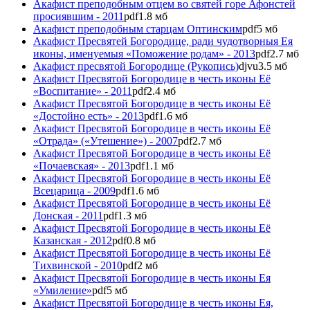
Акафист преподобным отцем во святей горе Афонстей
просиявшим - 2011
pdf
1.8 мб
Акафист преподобным старцам Оптинским
pdf
5 мб
Акафист Пресвятей Богородице, ради чудотворныя Ея
иконы, именуемыя «Поможение родам» - 2013
pdf
2.7 мб
Акафист пресвятой Богородице (Рукопись)
djvu
3.5 мб
Акафист Пресвятой Богородице в честь иконы Её
«Воспитание» - 2011
pdf
2.4 мб
Акафист Пресвятой Богородице в честь иконы Её
«Достойно есть» - 2013
pdf
1.6 мб
Акафист Пресвятой Богородице в честь иконы Её
«Отрада» («Утешение») - 2007
pdf
2.7 мб
Акафист Пресвятой Богородице в честь иконы Её
«Почаевская» - 2013
pdf
1.1 мб
Акафист Пресвятой Богородице в честь иконы Её
Всецарица - 2009
pdf
1.6 мб
Акафист Пресвятой Богородице в честь иконы Её
Донская - 2011
pdf
1.3 мб
Акафист Пресвятой Богородице в честь иконы Её
Казанская - 2012
pdf
0.8 мб
Акафист Пресвятой Богородице в честь иконы Её
Тихвинской - 2010
pdf
2 мб
Акафист Пресвятой Богородице в честь иконы Ея
«Умиление»
pdf
5 мб
Акафист Пресвятой Богородице в честь иконы Ея,