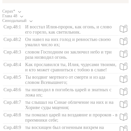
Сирах*
Глава
48
Синодальный
Сир.48:1
И восстал Илия-пророк, как огонь, и слово
его горело, как светильник.
Сир.48:2
Он навел на них голод и ревностью своею
умалил число их;
Сир.48:3
словом Господним он заключил небо и три
раза низводил огонь.
Сир.48:4
Как прославился ты, Илия, чудесами твоими,
и кто может сравниться с тобою в славе!
Сир.48:5
Ты воздвиг мертвого от смерти и из ада
словом Всевышнего;
Сир.48:6
ты низводил в погибель царей и знатных с
ложа их;
Сир.48:7
ты слышал на Синае обличение на них и на
Хориве суды мщения;
Сир.48:8
ты помазал царей на воздаяние и пророков - в
преемники себе;
Сир.48:9
ты восхищен был огненным вихрем на