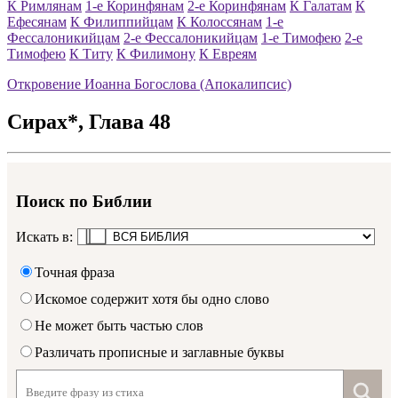
К Римлянам
1-е Коринфянам
2-е Коринфянам
К Галатам
К
Ефесянам
К Филиппийцам
К Колоссянам
1-е
Фессалоникийцам
2-е Фессалоникийцам
1-е Тимофею
2-е
Тимофею
К Титу
К Филимону
К Евреям
Откровение Иоанна Богослова (Апокалипсис)
Сирах*
, Глава
48
Поиск по Библии
Искать в:
Точная фраза
Искомое содержит хотя бы одно слово
Не может быть частью слов
Различать прописные и заглавные буквы