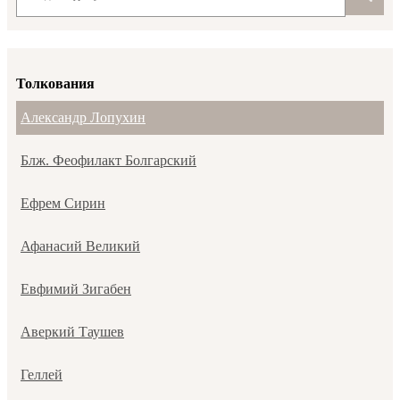
Толкования
Александр Лопухин
Блж. Феофилакт Болгарский
Ефрем Сирин
Афанасий Великий
Евфимий Зигабен
Аверкий Таушев
Геллей