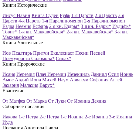
Книги Исторические
Иисус Навин
Книга Судей
Руфь
1-я Царств
2-я Царств
3-я
Царств
4-я Царств
1-я Паралипоменон
2-я Паралипоменон
Ездра
Неемия
Есфирь
2-я кн. Ездры*
3-я кн. Ездры*
Иудифь*
Товит*
1-я кн. Маккавейская*
2-я кн. Маккавейская*
3-я кн.
Маккавейская*
Книги Учительные
Иов
Псалтирь
Притчи
Екклесиаст
Песни Песней
Премудрости Соломона*
Сирах*
Книги Пророческие
Исаия
Иеремия
Плач Иеремии
Иезекииль
Даниил
Осия
Иоиль
Амос
Авдий
Иона
Михей
Наум
Аввакум
Софония
Аггей
Захария
Малахия
Варух*
Евангелие
От Матфея
От Марка
От Луки
От Иоанна
Деяния
Соборные послания
Иакова
1-е Петра
2-е Петра
1-е Иоанна
2-е Иоанна
3-е Иоанна
Иуда
Послания Апостола Павла