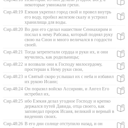
некоторые умножали грехи.
Сир.48:19
Езекия укрепил город свой и провел внутрь
его воду, пробил железом скалу и устроил
хранилища для воды.
Сир.48:20
Во дни его сделал нашествие Сеннахирим и
послал к нему Рабсака, который поднял руку
свою на Сион и много величался в гордости
своей.
Сир.48:21
Тогда затрепетали сердца и руки их, и они
мучились, как родильницы;
Сир.48:22
и воззвали они к Господу милосердому,
простерши к Нему руки свои,
Сир.48:23
и Святый скоро услышал их с неба и избавил
их рукою Исаии;
Сир.48:24
Он поразил войско Ассириян, и Ангел Его
истребил их,
Сир.48:25
ибо Езекия делал угодное Господу и крепко
держался путей Давида, отца своего, как
заповедал пророк Исаия, великий и верный в
видениях своих.
Сир.48:26
В его дни солнце отступило назад, и он