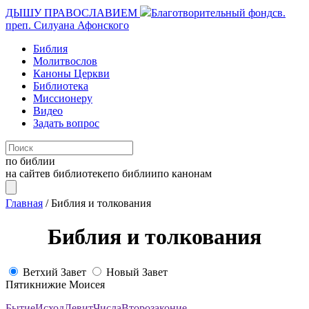
ДЫШУ ПРАВОСЛАВИЕМ
Благотворительный фонд
св.
преп. Силуана Афонского
Библия
Молитвослов
Каноны Церкви
Библиотека
Миссионеру
Видео
Задать вопрос
по библии
на сайте
в библиотеке
по библии
по канонам
Главная
/
Библия и толкования
Библия и толкования
Ветхий Завет
Новый Завет
Пятикнижие Моисея
Бытие
Исход
Левит
Числа
Второзаконие