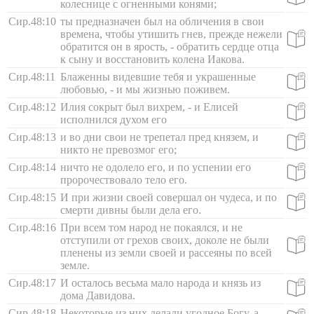
колеснице с огненными конями;
Сир.48:10
ты предназначен был на обличения в свои
времена, чтобы утишить гнев, прежде нежели
обратится он в ярость, - обратить сердце отца
к сыну и восстановить колена Иакова.
Сир.48:11
Блаженны видевшие тебя и украшенные
любовью, - и мы жизнью поживем.
Сир.48:12
Илия сокрыт был вихрем, - и Елисей
исполнился духом его
Сир.48:13
и во дни свои не трепетал пред князем, и
никто не превозмог его;
Сир.48:14
ничто не одолело его, и по успении его
пророчествовало тело его.
Сир.48:15
И при жизни своей совершал он чудеса, и по
смерти дивны были дела его.
Сир.48:16
При всем том народ не покаялся, и не
отступили от грехов своих, доколе не были
пленены из земли своей и рассеяны по всей
земле.
Сир.48:17
И осталось весьма мало народа и князь из
дома Давидова.
Сир.48:18
Некоторые из них делали угодное Богу, а