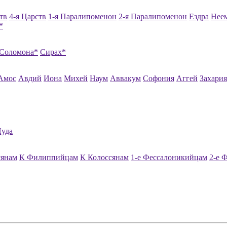
тв
4-я Царств
1-я Паралипоменон
2-я Паралипоменон
Ездра
Нее
*
 Соломона*
Сирах*
Амос
Авдий
Иона
Михей
Наум
Аввакум
Софония
Аггей
Захария
уда
сянам
К Филиппийцам
К Колоссянам
1-е Фессалоникийцам
2-е 