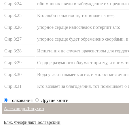
Сир.3:24
ибо многих ввели в заблуждение их предполо
Сир.3:25
Кто любит опасность, тот впадет в нее;
Сир.3:26
упорное сердце напоследок потерпит зло:
Сир.3:27
упорное сердце будет обременено скорбями, и
Сир.3:28
Испытания не служат врачевством для гордого
Сир.3:29
Сердце разумного обдумает притчу, и внимате
Сир.3:30
Вода угасит пламень огня, и милостыня очист
Сир.3:31
Кто воздает за благодеяния, тот помышляет о 
Толкования
Другие книги
Александр Лопухин
Блж. Феофилакт Болгарский