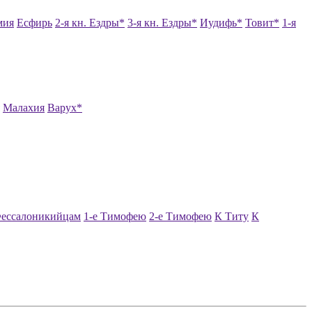
мия
Есфирь
2-я кн. Ездры*
3-я кн. Ездры*
Иудифь*
Товит*
1-я
Малахия
Варух*
Фессалоникийцам
1-е Тимофею
2-е Тимофею
К Титу
К