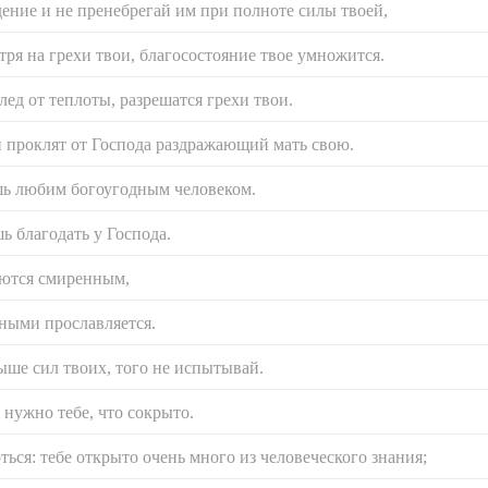
ение и не пренебрегай им при полноте силы твоей,
тря на грехи твои, благосостояние твое умножится.
лед от теплоты, разрешатся грехи твои.
и проклят от Господа раздражающий мать свою.
ешь любим богоугодным человеком.
ь благодать у Господа.
аются смиренным,
ными прославляется.
выше сил твоих, того не испытывай.
 нужно тебе, что сокрыто.
ться: тебе открыто очень много из человеческого знания;