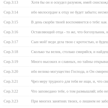
Сир.3:13
Хотя бы он и оскудел разумом, имей снисхожд
Сир.3:14
ибо милосердие к отцу не будет забыто; несмо
Сир.3:15
В день скорби твоей воспомянется о тебе: как 
Сир.3:16
Оставляющий отца - то же, что богохульник, 
Сир.3:17
Сын мой! веди дела твои с кротостью, и буд
Сир.3:18
Сколько ты велик, столько смиряйся, и найдеш
Сир.3:19
Много высоких и славных, но тайны открыв
Сир.3:20
ибо велико могущество Господа, и Он смирен
Сир.3:21
Чрез меру трудного для тебя не ищи, и, что с
Сир.3:22
Что заповедано тебе, о том размышляй; ибо не
Сир.3:23
При многих занятиях твоих, о лишнем не забо