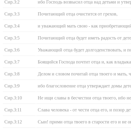
Сир.3:2
ибо Господь возвысил отца над детьми и утве
Сир.3:3
Почитающий отца очистится от грехов,
Сир.3:4
и уважающий мать свою - как приобретающи
Сир.3:5
Почитающий отца будет иметь радость от дете
Сир.3:6
Уважающий отца будет долгоденствовать, и п
Сир.3:7
Боящийся Господа почтит отца и, как владык
Сир.3:8
Делом и словом почитай отца твоего и мать, 
Сир.3:9
ибо благословение отца утверждает домы дете
Сир.3:10
Не ищи славы в бесчестии отца твоего, ибо не
Сир.3:11
Слава человека - от чести отца его, и позор де
Сир.3:12
Сын! прими отца твоего в старости его и не о