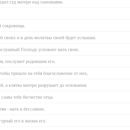
рдил суд матери над сыновьями.
й сокровища.
й своих и в день молитвы своей будет услышан.
ослушный Господу успокоит мать свою.
ам, послужит родившим его.
чтобы пришло на тебя благословение от них,
й, а клятва матери разрушает до основания.
 слава тебе бесчестие отца.
тям - мать в бесславии.
горчай его в жизни его.