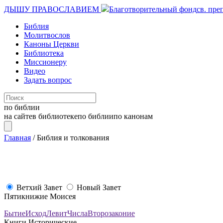
ДЫШУ ПРАВОСЛАВИЕМ
Благотворительный фонд
св. пре
Библия
Молитвослов
Каноны Церкви
Библиотека
Миссионеру
Видео
Задать вопрос
по библии
на сайте
в библиотеке
по библии
по канонам
Главная
/
Библия и толкования
Ветхий Завет
Новый Завет
Пятикнижие Моисея
Бытие
Исход
Левит
Числа
Второзаконие
Книги Исторические