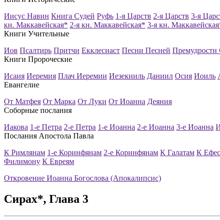
Иисус Навин
Книга Судей
Руфь
1-я Царств
2-я Царств
3-я Царс
кн. Маккавейская*
2-я кн. Маккавейская*
3-я кн. Маккавейская
Книги Учительные
Иов
Псалтирь
Притчи
Екклесиаст
Песни Песней
Премудрости
Книги Пророческие
Исаия
Иеремия
Плач Иеремии
Иезекииль
Даниил
Осия
Иоиль
Евангелие
От Матфея
От Марка
От Луки
От Иоанна
Деяния
Соборные послания
Иакова
1-е Петра
2-е Петра
1-е Иоанна
2-е Иоанна
3-е Иоанна
И
Послания Апостола Павла
К Римлянам
1-е Коринфянам
2-е Коринфянам
К Галатам
К Ефе
Филимону
К Евреям
Откровение Иоанна Богослова (Апокалипсис)
Сирах*
, Глава
3