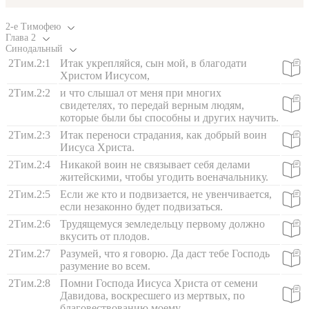
2-е Тимофею
Глава
2
Синодальный
2Тим.2:1
Итак укрепляйся, сын мой, в благодати
Христом Иисусом,
2Тим.2:2
и что слышал от меня при многих
свидетелях, то передай верным людям,
которые были бы способны и других научить.
2Тим.2:3
Итак переноси страдания, как добрый воин
Иисуса Христа.
2Тим.2:4
Никакой воин не связывает себя делами
житейскими, чтобы угодить военачальнику.
2Тим.2:5
Если же кто и подвизается, не увенчивается,
если незаконно будет подвизаться.
2Тим.2:6
Трудящемуся земледельцу первому должно
вкусить от плодов.
2Тим.2:7
Разумей, что я говорю. Да даст тебе Господь
разумение во всем.
2Тим.2:8
Помни Господа Иисуса Христа от семени
Давидова, воскресшего из мертвых, по
благовествованию моему,