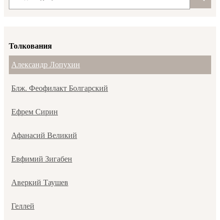
Толкования
Александр Лопухин
Блж. Феофилакт Болгарский
Ефрем Сирин
Афанасий Великий
Евфимий Зигабен
Аверкий Таушев
Геллей