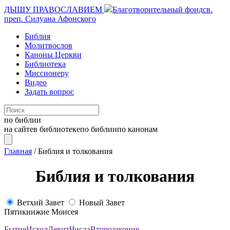
ДЫШУ ПРАВОСЛАВИЕМ
Благотворительный фонд
св.
преп. Силуана Афонского
Библия
Молитвослов
Каноны Церкви
Библиотека
Миссионеру
Видео
Задать вопрос
по библии
на сайте
в библиотеке
по библии
по канонам
Главная
/
Библия и толкования
Библия и толкования
Ветхий Завет
Новый Завет
Пятикнижие Моисея
Бытие
Исход
Левит
Числа
Второзаконие