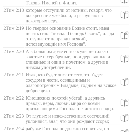
Таковы Именей и Филит,
2Тим.2:18
которые отступили от истины, говоря, что
воскресение уже было, и разрушают в
некоторых веру.
2Тим.2:19
Но твердое основание Божие стоит, имея
печать сию: "познал Господь Своих"; и: "да
отступит от неправды всякий,
исповедующий имя Господа".
2Тим.2:20
А в большом доме есть сосуды не только
золотые и серебряные, но и деревянные и
глиняные; и одни в почетном, а другие в
низком употреблении.
2Тим.2:21
Итак, кто будет чист от сего, тот будет
сосудом в чести, освященным и
благопотребным Владыке, годным на всякое
доброе дело.
2Тим.2:22
Юношеских похотей убегай, а держись
правды, веры, любви, мира со всеми
призывающими Господа от чистого сердца.
2Тим.2:23
От глупых и невежественных состязаний
уклоняйся, зная, что они рождают ссоры;
2Тим.2:24
рабу же Господа не должно ссориться, но