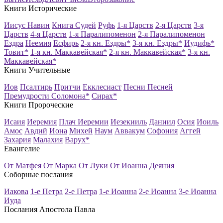
Книги Исторические
Иисус Навин
Книга Судей
Руфь
1-я Царств
2-я Царств
3-я
Царств
4-я Царств
1-я Паралипоменон
2-я Паралипоменон
Ездра
Неемия
Есфирь
2-я кн. Ездры*
3-я кн. Ездры*
Иудифь*
Товит*
1-я кн. Маккавейская*
2-я кн. Маккавейская*
3-я кн.
Маккавейская*
Книги Учительные
Иов
Псалтирь
Притчи
Екклесиаст
Песни Песней
Премудрости Соломона*
Сирах*
Книги Пророческие
Исаия
Иеремия
Плач Иеремии
Иезекииль
Даниил
Осия
Иоиль
Амос
Авдий
Иона
Михей
Наум
Аввакум
Софония
Аггей
Захария
Малахия
Варух*
Евангелие
От Матфея
От Марка
От Луки
От Иоанна
Деяния
Соборные послания
Иакова
1-е Петра
2-е Петра
1-е Иоанна
2-е Иоанна
3-е Иоанна
Иуда
Послания Апостола Павла