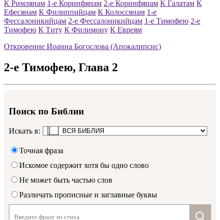
К Римлянам
1-е Коринфянам
2-е Коринфянам
К Галатам
К
Ефесянам
К Филиппийцам
К Колоссянам
1-е
Фессалоникийцам
2-е Фессалоникийцам
1-е Тимофею
2-е
Тимофею
К Титу
К Филимону
К Евреям
Откровение Иоанна Богослова (Апокалипсис)
2-е Тимофею
, Глава
2
Поиск по Библии
Искать в:
Точная фраза
Искомое содержит хотя бы одно слово
Не может быть частью слов
Различать прописные и заглавные буквы