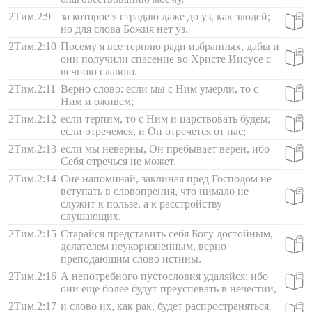
2Тим.2:9
за которое я страдаю даже до уз, как злодей;
но для слова Божия нет уз.
2Тим.2:10
Посему я все терплю ради избранных, дабы и
они получили спасение во Христе Иисусе с
вечною славою.
2Тим.2:11
Верно слово: если мы с Ним умерли, то с
Ним и оживем;
2Тим.2:12
если терпим, то с Ним и царствовать будем;
если отречемся, и Он отречется от нас;
2Тим.2:13
если мы неверны, Он пребывает верен, ибо
Себя отречься не может.
2Тим.2:14
Сие напоминай, заклиная пред Господом не
вступать в словопрения, что нимало не
служит к пользе, а к расстройству
слушающих.
2Тим.2:15
Старайся представить себя Богу достойным,
делателем неукоризненным, верно
преподающим слово истины.
2Тим.2:16
А непотребного пустословия удаляйся; ибо
они еще более будут преуспевать в нечестии,
2Тим.2:17
и слово их, как рак, будет распространяться.