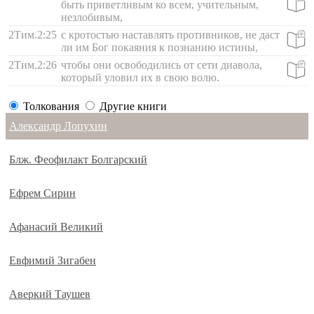
быть приветливым ко всем, учительным,
незлобивым,
2Тим.2:25
с кротостью наставлять противников, не даст
ли им Бог покаяния к познанию истины,
2Тим.2:26
чтобы они освободились от сети диавола,
который уловил их в свою волю.
Толкования
Другие книги
Александр Лопухин
Блж. Феофилакт Болгарский
Ефрем Сирин
Афанасий Великий
Евфимий Зигабен
Аверкий Таушев