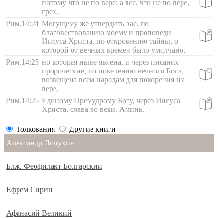
потому что не по вере; а все, что не по вере,
грех.
Рим.14:24
Могущему же утвердить вас, по
благовествованию моему и проповеди
Иисуса Христа, по откровению тайны, о
которой от вечных времен было умолчано,
Рим.14:25
но которая ныне явлена, и через писания
пророческие, по повелению вечного Бога,
возвещена всем народам для покорения их
вере,
Рим.14:26
Единому Премудрому Богу, через Иисуса
Христа, слава во веки. Аминь.
Толкования
Другие книги
Александр Лопухин
Блж. Феофилакт Болгарский
Ефрем Сирин
Афанасий Великий