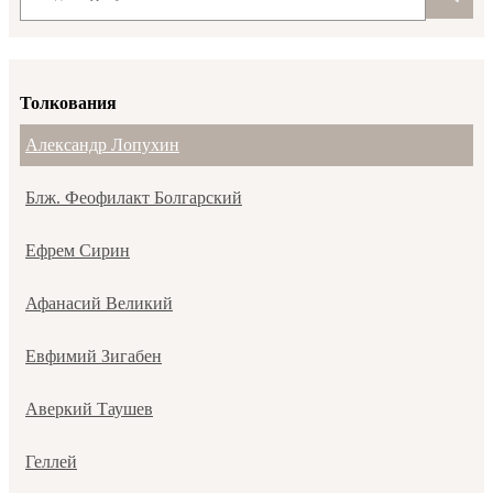
Толкования
Александр Лопухин
Блж. Феофилакт Болгарский
Ефрем Сирин
Афанасий Великий
Евфимий Зигабен
Аверкий Таушев
Геллей