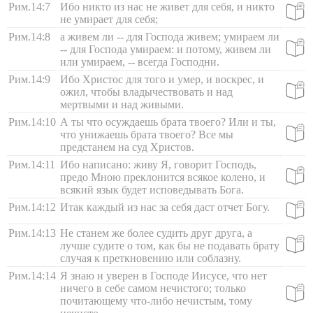
Рим.14:7
Ибо никто из нас не живет для себя, и никто
не умирает для себя;
Рим.14:8
а живем ли -- для Господа живем; умираем ли
-- для Господа умираем: и потому, живем ли
или умираем, -- всегда Господни.
Рим.14:9
Ибо Христос для того и умер, и воскрес, и
ожил, чтобы владычествовать и над
мертвыми и над живыми.
Рим.14:10
А ты что осуждаешь брата твоего? Или и ты,
что унижаешь брата твоего? Все мы
предстанем на суд Христов.
Рим.14:11
Ибо написано: живу Я, говорит Господь,
предо Мною преклонится всякое колено, и
всякий язык будет исповедывать Бога.
Рим.14:12
Итак каждый из нас за себя даст отчет Богу.
Рим.14:13
Не станем же более судить друг друга, а
лучше судите о том, как бы не подавать брату
случая к преткновению или соблазну.
Рим.14:14
Я знаю и уверен в Господе Иисусе, что нет
ничего в себе самом нечистого; только
почитающему что-либо нечистым, тому