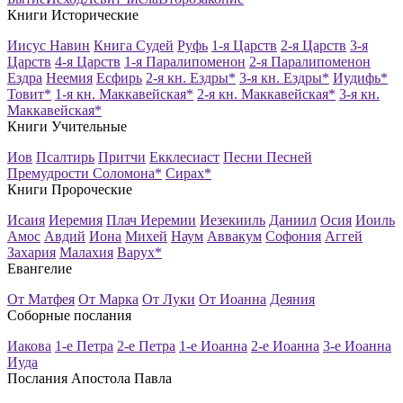
Книги Исторические
Иисус Навин
Книга Судей
Руфь
1-я Царств
2-я Царств
3-я
Царств
4-я Царств
1-я Паралипоменон
2-я Паралипоменон
Ездра
Неемия
Есфирь
2-я кн. Ездры*
3-я кн. Ездры*
Иудифь*
Товит*
1-я кн. Маккавейская*
2-я кн. Маккавейская*
3-я кн.
Маккавейская*
Книги Учительные
Иов
Псалтирь
Притчи
Екклесиаст
Песни Песней
Премудрости Соломона*
Сирах*
Книги Пророческие
Исаия
Иеремия
Плач Иеремии
Иезекииль
Даниил
Осия
Иоиль
Амос
Авдий
Иона
Михей
Наум
Аввакум
Софония
Аггей
Захария
Малахия
Варух*
Евангелие
От Матфея
От Марка
От Луки
От Иоанна
Деяния
Соборные послания
Иакова
1-е Петра
2-е Петра
1-е Иоанна
2-е Иоанна
3-е Иоанна
Иуда
Послания Апостола Павла