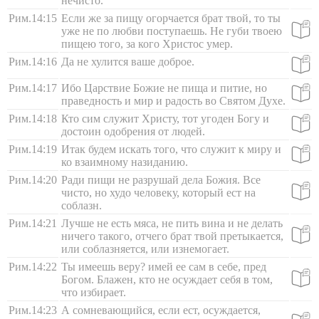
нечисто.
Рим.14:15
Если же за пищу огорчается брат твой, то ты
уже не по любви поступаешь. Не губи твоею
пищею того, за кого Христос умер.
Рим.14:16
Да не хулится ваше доброе.
Рим.14:17
Ибо Царствие Божие не пища и питие, но
праведность и мир и радость во Святом Духе.
Рим.14:18
Кто сим служит Христу, тот угоден Богу и
достоин одобрения от людей.
Рим.14:19
Итак будем искать того, что служит к миру и
ко взаимному назиданию.
Рим.14:20
Ради пищи не разрушай дела Божия. Все
чисто, но худо человеку, который ест на
соблазн.
Рим.14:21
Лучше не есть мяса, не пить вина и не делать
ничего такого, отчего брат твой претыкается,
или соблазняется, или изнемогает.
Рим.14:22
Ты имеешь веру? имей ее сам в себе, пред
Богом. Блажен, кто не осуждает себя в том,
что избирает.
Рим.14:23
А сомневающийся, если ест, осуждается,