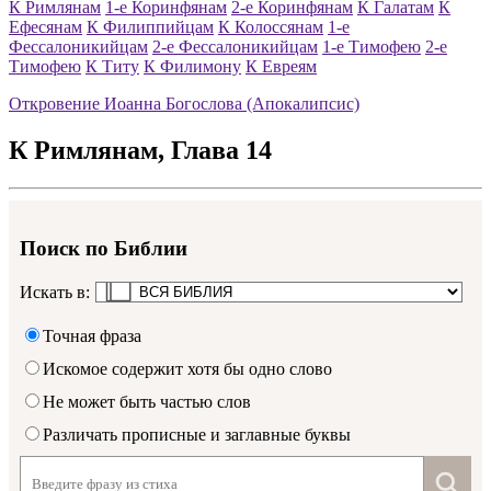
К Римлянам
1-е Коринфянам
2-е Коринфянам
К Галатам
К
Ефесянам
К Филиппийцам
К Колоссянам
1-е
Фессалоникийцам
2-е Фессалоникийцам
1-е Тимофею
2-е
Тимофею
К Титу
К Филимону
К Евреям
Откровение Иоанна Богослова (Апокалипсис)
К Римлянам
, Глава
14
Поиск по Библии
Искать в:
Точная фраза
Искомое содержит хотя бы одно слово
Не может быть частью слов
Различать прописные и заглавные буквы