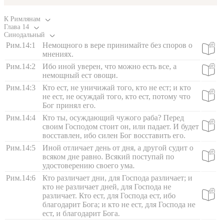
К Римлянам
Глава
14
Синодальный
Рим.14:1
Немощного в вере принимайте без споров о
мнениях.
Рим.14:2
Ибо иной уверен, что можно есть все, а
немощный ест овощи.
Рим.14:3
Кто ест, не уничижай того, кто не ест; и кто
не ест, не осуждай того, кто ест, потому что
Бог принял его.
Рим.14:4
Кто ты, осуждающий чужого раба? Перед
своим Господом стоит он, или падает. И будет
восставлен, ибо силен Бог восставить его.
Рим.14:5
Иной отличает день от дня, а другой судит о
всяком дне равно. Всякий поступай по
удостоверению своего ума.
Рим.14:6
Кто различает дни, для Господа различает; и
кто не различает дней, для Господа не
различает. Кто ест, для Господа ест, ибо
благодарит Бога; и кто не ест, для Господа не
ест, и благодарит Бога.