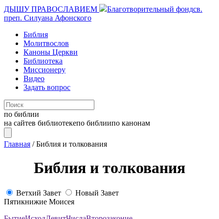
ДЫШУ ПРАВОСЛАВИЕМ
Благотворительный фонд
св.
преп. Силуана Афонского
Библия
Молитвослов
Каноны Церкви
Библиотека
Миссионеру
Видео
Задать вопрос
по библии
на сайте
в библиотеке
по библии
по канонам
Главная
/
Библия и толкования
Библия и толкования
Ветхий Завет
Новый Завет
Пятикнижие Моисея
Бытие
Исход
Левит
Числа
Второзаконие