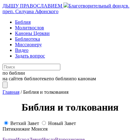
ДЫШУ ПРАВОСЛАВИЕМ
Благотворительный фонд
св.
преп. Силуана Афонского
Библия
Молитвослов
Каноны Церкви
Библиотека
Миссионеру
Видео
Задать вопрос
по библии
на сайте
в библиотеке
по библии
по канонам
Главная
/
Библия и толкования
Библия и толкования
Ветхий Завет
Новый Завет
Пятикнижие Моисея
Бытие
Исход
Левит
Числа
Второзаконие