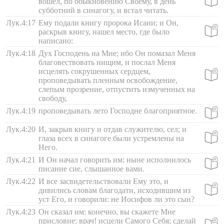
вошел, по обыкновению Своему, в день
субботний в синагогу, и встал читать.
Лук.4:17
Ему подали книгу пророка Исаии; и Он,
раскрыв книгу, нашел место, где было
написано:
Лук.4:18
Дух Господень на Мне; ибо Он помазал Меня
благовествовать нищим, и послал Меня
исцелять сокрушенных сердцем,
проповедывать пленным освобождение,
слепым прозрение, отпустить измученных на
свободу,
Лук.4:19
проповедывать лето Господне благоприятное.
Лук.4:20
И, закрыв книгу и отдав служителю, сел; и
глаза всех в синагоге были устремлены на
Него.
Лук.4:21
И Он начал говорить им: ныне исполнилось
писание сие, слышанное вами.
Лук.4:22
И все засвидетельствовали Ему это, и
дивились словам благодати, исходившим из
уст Его, и говорили: не Иосифов ли это сын?
Лук.4:23
Он сказал им: конечно, вы скажете Мне
присловие: врач! исцели Самого Себя; сделай