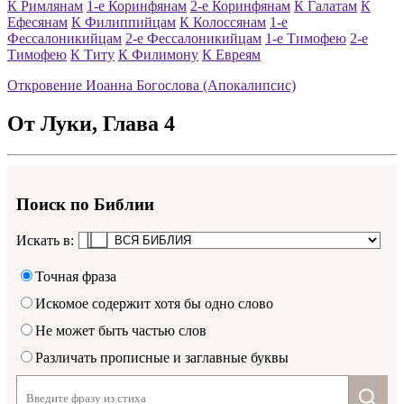
К Римлянам
1-е Коринфянам
2-е Коринфянам
К Галатам
К
Ефесянам
К Филиппийцам
К Колоссянам
1-е
Фессалоникийцам
2-е Фессалоникийцам
1-е Тимофею
2-е
Тимофею
К Титу
К Филимону
К Евреям
Откровение Иоанна Богослова (Апокалипсис)
От Луки
, Глава
4
Поиск по Библии
Искать в:
Точная фраза
Искомое содержит хотя бы одно слово
Не может быть частью слов
Различать прописные и заглавные буквы