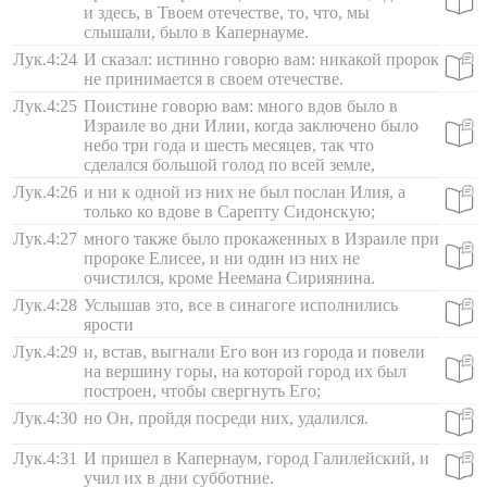
и здесь, в Твоем отечестве, то, что, мы
слышали, было в Капернауме.
Лук.4:24
И сказал: истинно говорю вам: никакой пророк
не принимается в своем отечестве.
Лук.4:25
Поистине говорю вам: много вдов было в
Израиле во дни Илии, когда заключено было
небо три года и шесть месяцев, так что
сделался большой голод по всей земле,
Лук.4:26
и ни к одной из них не был послан Илия, а
только ко вдове в Сарепту Сидонскую;
Лук.4:27
много также было прокаженных в Израиле при
пророке Елисее, и ни один из них не
очистился, кроме Неемана Сириянина.
Лук.4:28
Услышав это, все в синагоге исполнились
ярости
Лук.4:29
и, встав, выгнали Его вон из города и повели
на вершину горы, на которой город их был
построен, чтобы свергнуть Его;
Лук.4:30
но Он, пройдя посреди них, удалился.
Лук.4:31
И пришел в Капернаум, город Галилейский, и
учил их в дни субботние.