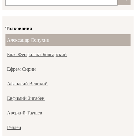
Толкования
Александр Лопухин
Блж. Феофилакт Болгарский
Ефрем Сирин
Афанасий Великий
Евфимий Зигабен
Аверкий Таушев
Геллей