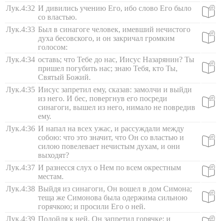
Лук.4:32
И дивились учению Его, ибо слово Его было
со властью.
Лук.4:33
Был в синагоге человек, имевший нечистого
духа бесовского, и он закричал громким
голосом:
Лук.4:34
оставь; что Тебе до нас, Иисус Назарянин? Ты
пришел погубить нас; знаю Тебя, кто Ты,
Святый Божий.
Лук.4:35
Иисус запретил ему, сказав: замолчи и выйди
из него. И бес, повергнув его посреди
синагоги, вышел из него, нимало не повредив
ему.
Лук.4:36
И напал на всех ужас, и рассуждали между
собою: что это значит, что Он со властью и
силою повелевает нечистым духам, и они
выходят?
Лук.4:37
И разнесся слух о Нем по всем окрестным
местам.
Лук.4:38
Выйдя из синагоги, Он вошел в дом Симона;
теща же Симонова была одержима сильною
горячкою; и просили Его о ней.
Лук.4:39
Подойдя к ней, Он запретил горячке; и