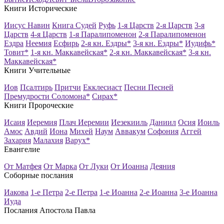
Книги Исторические
Иисус Навин
Книга Судей
Руфь
1-я Царств
2-я Царств
3-я
Царств
4-я Царств
1-я Паралипоменон
2-я Паралипоменон
Ездра
Неемия
Есфирь
2-я кн. Ездры*
3-я кн. Ездры*
Иудифь*
Товит*
1-я кн. Маккавейская*
2-я кн. Маккавейская*
3-я кн.
Маккавейская*
Книги Учительные
Иов
Псалтирь
Притчи
Екклесиаст
Песни Песней
Премудрости Соломона*
Сирах*
Книги Пророческие
Исаия
Иеремия
Плач Иеремии
Иезекииль
Даниил
Осия
Иоиль
Амос
Авдий
Иона
Михей
Наум
Аввакум
Софония
Аггей
Захария
Малахия
Варух*
Евангелие
От Матфея
От Марка
От Луки
От Иоанна
Деяния
Соборные послания
Иакова
1-е Петра
2-е Петра
1-е Иоанна
2-е Иоанна
3-е Иоанна
Иуда
Послания Апостола Павла