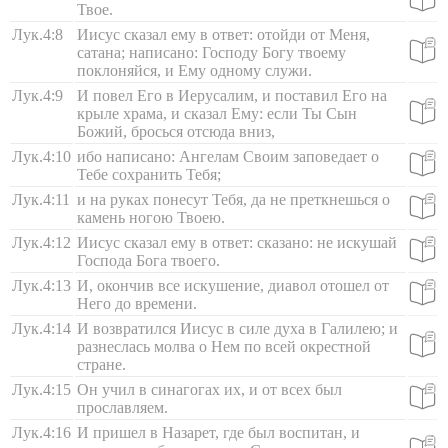
Твое.
Лук.4:8
Иисус сказал ему в ответ: отойди от Меня,
сатана; написано: Господу Богу твоему
поклоняйся, и Ему одному служи.
Лук.4:9
И повел Его в Иерусалим, и поставил Его на
крыле храма, и сказал Ему: если Ты Сын
Божий, бросься отсюда вниз,
Лук.4:10
ибо написано: Ангелам Своим заповедает о
Тебе сохранить Тебя;
Лук.4:11
и на руках понесут Тебя, да не преткнешься о
камень ногою Твоею.
Лук.4:12
Иисус сказал ему в ответ: сказано: не искушай
Господа Бога твоего.
Лук.4:13
И, окончив все искушение, диавол отошел от
Него до времени.
Лук.4:14
И возвратился Иисус в силе духа в Галилею; и
разнеслась молва о Нем по всей окрестной
стране.
Лук.4:15
Он учил в синагогах их, и от всех был
прославляем.
Лук.4:16
И пришел в Назарет, где был воспитан, и