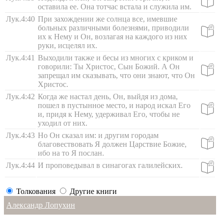
оставила ее. Она тотчас встала и служила им.
Лук.4:40
При захождении же солнца все, имевшие
больных различными болезнями, приводили
их к Нему и Он, возлагая на каждого из них
руки, исцелял их.
Лук.4:41
Выходили также и бесы из многих с криком и
говорили: Ты Христос, Сын Божий. А Он
запрещал им сказывать, что они знают, что Он
Христос.
Лук.4:42
Когда же настал день, Он, выйдя из дома,
пошел в пустынное место, и народ искал Его
и, придя к Нему, удерживал Его, чтобы не
уходил от них.
Лук.4:43
Но Он сказал им: и другим городам
благовествовать Я должен Царствие Божие,
ибо на то Я послан.
Лук.4:44
И проповедывал в синагогах галилейских.
Толкования
Другие книги
Александр Лопухин