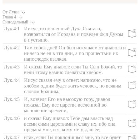
От Луки
Глава
4
Синодальный
Лук.4:1
Иисус, исполненный Духа Святаго,
возвратился от Иордана и поведен был Духом
в пустыню.
Лук.4:2
Там сорок дней Он был искушаем от диавола и
ничего не ел в эти дни, а по прошествии их
напоследок взалкал.
Лук.4:3
И сказал Ему диавол: если Ты Сын Божий, то
вели этому камню сделаться хлебом.
Лук.4:4
Иисус сказал ему в ответ: написано, что не
хлебом одним будет жить человек, но всяким
словом Божиим.
Лук.4:5
И, возведя Его на высокую гору, диавол
показал Ему все царства вселенной во
мгновение времени,
Лук.4:6
и сказал Ему диавол: Тебе дам власть над
всеми сими царствами и славу их, ибо она
предана мне, и я, кому хочу, даю ее;
Лук.4:7
итак, если Ты поклонишься мне, то все будет