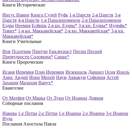
Книги Исторические
Иисус Навин
Книга Судей
Руфь
1-я Царств
2-я Царств
3-я
Царств
4-я Царств
1-я Паралипоменон
2-я Паралипоменон
Ездра
Неемия
Есфирь
2-я кн. Ездры*
3-я кн. Ездры*
Иудифь*
Товит*
1-я кн. Маккавейская*
2-я кн. Маккавейская*
3-я кн.
Маккавейская*
Книги Учительные
Иов
Псалтирь
Притчи
Екклесиаст
Песни Песней
Премудрости Соломона*
Сирах*
Книги Пророческие
Исаия
Иеремия
Плач Иеремии
Иезекииль
Даниил
Осия
Иоиль
Амос
Авдий
Иона
Михей
Наум
Аввакум
Софония
Аггей
Захария
Малахия
Варух*
Евангелие
От Матфея
От Марка
От Луки
От Иоанна
Деяния
Соборные послания
Иакова
1-е Петра
2-е Петра
1-е Иоанна
2-е Иоанна
3-е Иоанна
Иуда
Послания Апостола Павла