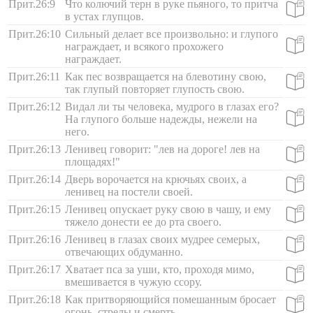
Прит.26:9
Что колючий терн в руке пьяного, то притча
в устах глупцов.
Прит.26:10
Сильный делает все произвольно: и глупого
награждает, и всякого прохожего
награждает.
Прит.26:11
Как пес возвращается на блевотину свою,
так глупый повторяет глупость свою.
Прит.26:12
Видал ли ты человека, мудрого в глазах его?
На глупого больше надежды, нежели на
него.
Прит.26:13
Ленивец говорит: "лев на дороге! лев на
площадях!"
Прит.26:14
Дверь ворочается на крючьях своих, а
ленивец на постели своей.
Прит.26:15
Ленивец опускает руку свою в чашу, и ему
тяжело донести ее до рта своего.
Прит.26:16
Ленивец в глазах своих мудрее семерых,
отвечающих обдуманно.
Прит.26:17
Хватает пса за уши, кто, проходя мимо,
вмешивается в чужую ссору.
Прит.26:18
Как притворяющийся помешанным бросает
огонь, стрелы и смерть,