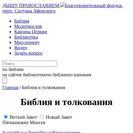
ДЫШУ ПРАВОСЛАВИЕМ
Благотворительный фонд
св.
преп. Силуана Афонского
Библия
Молитвослов
Каноны Церкви
Библиотека
Миссионеру
Видео
Задать вопрос
по библии
на сайте
в библиотеке
по библии
по канонам
Главная
/
Библия и толкования
Библия и толкования
Ветхий Завет
Новый Завет
Пятикнижие Моисея
Бытие
Исход
Левит
Числа
Второзаконие