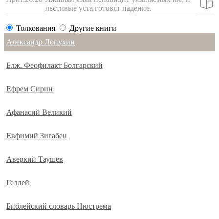
льстивые уста готовят падение.
Толкования
Другие книги
Александр Лопухин
Блж. Феофилакт Болгарский
Ефрем Сирин
Афанасий Великий
Евфимий Зигабен
Аверкий Таушев
Геллей
Библейский словарь Нюстрема