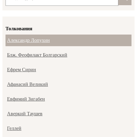
Толкования
Александр Лопухин
Блж. Феофилакт Болгарский
Ефрем Сирин
Афанасий Великий
Евфимий Зигабен
Аверкий Таушев
Геллей