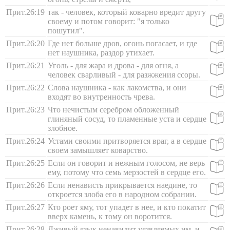
Прит.26:19
так - человек, который коварно вредит другу
своему и потом говорит: "я только
пошутил".
Прит.26:20
Где нет больше дров, огонь погасает, и где
нет наушника, раздор утихает.
Прит.26:21
Уголь - для жара и дрова - для огня, а
человек сварливый - для разжжения ссоры.
Прит.26:22
Слова наушника - как лакомства, и они
входят во внутренность чрева.
Прит.26:23
Что нечистым серебром обложенный
глиняный сосуд, то пламенные уста и сердце
злобное.
Прит.26:24
Устами своими притворяется враг, а в сердце
своем замышляет коварство.
Прит.26:25
Если он говорит и нежным голосом, не верь
ему, потому что семь мерзостей в сердце его.
Прит.26:26
Если ненависть прикрывается наедине, то
откроется злоба его в народном собрании.
Прит.26:27
Кто роет яму, тот упадет в нее, и кто покатит
вверх камень, к тому он воротится.
Прит.26:28
Лживый язык ненавидит уязвляемых им, и