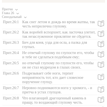
Притчи
Глава
26
Синодальный
Прит.26:1
Как снег летом и дождь во время жатвы, так
честь неприлична глупому.
Прит.26:2
Как воробей вспорхнет, как ласточка улетит,
так незаслуженное проклятие не сбудется.
Прит.26:3
Бич для коня, узда для осла, а палка для
глупых.
Прит.26:4
Не отвечай глупому по глупости его, чтобы
и тебе не сделаться подобным ему;
Прит.26:5
но отвечай глупому по глупости его, чтобы
он не стал мудрецом в глазах своих.
Прит.26:6
Подрезывает себе ноги, терпит
неприятность тот, кто дает словесное
поручение глупцу.
Прит.26:7
Неровно поднимаются ноги у хромого, - и
притча в устах глупцов.
Прит.26:8
Что влагающий драгоценный камень в
пращу, то воздающий глупому честь.