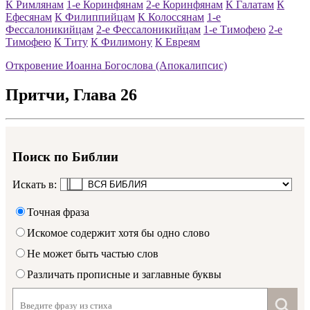
К Римлянам
1-е Коринфянам
2-е Коринфянам
К Галатам
К
Ефесянам
К Филиппийцам
К Колоссянам
1-е
Фессалоникийцам
2-е Фессалоникийцам
1-е Тимофею
2-е
Тимофею
К Титу
К Филимону
К Евреям
Откровение Иоанна Богослова (Апокалипсис)
Притчи
, Глава
26
Поиск по Библии
Искать в:
Точная фраза
Искомое содержит хотя бы одно слово
Не может быть частью слов
Различать прописные и заглавные буквы