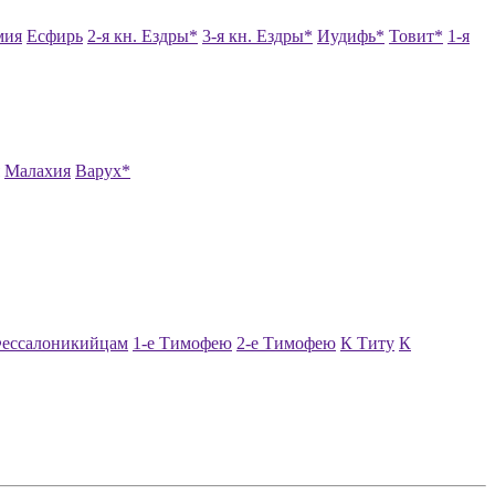
мия
Есфирь
2-я кн. Ездры*
3-я кн. Ездры*
Иудифь*
Товит*
1-я
Малахия
Варух*
Фессалоникийцам
1-е Тимофею
2-е Тимофею
К Титу
К