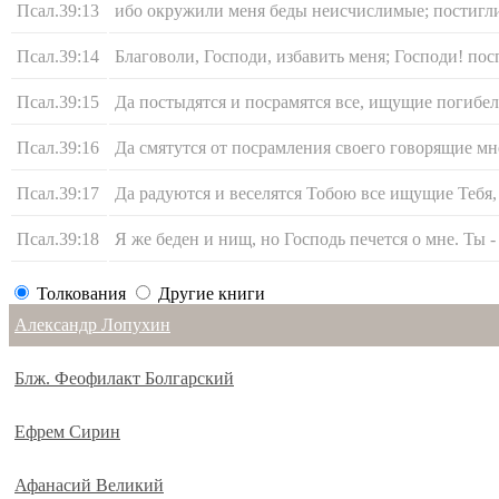
Псал.39:13
ибо окружили меня беды неисчислимые; постигли м
Псал.39:14
Благоволи, Господи, избавить меня; Господи! по
Псал.39:15
Да постыдятся и посрамятся все, ищущие погибе
Псал.39:16
Да смятутся от посрамления своего говорящие мн
Псал.39:17
Да радуются и веселятся Тобою все ищущие Тебя,
Псал.39:18
Я же беден и нищ, но Господь печется о мне. Ты 
Толкования
Другие книги
Александр Лопухин
Блж. Феофилакт Болгарский
Ефрем Сирин
Афанасий Великий