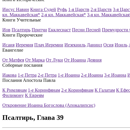
Иисус Навин
Книга Судей
Руфь
1-я Царств
2-я Царств
3-я Царс
кн. Маккавейская*
2-я кн. Маккавейская*
3-я кн. Маккавейская
Книги Учительные
Иов
Псалтирь
Притчи
Екклесиаст
Песни Песней
Премудрости
Книги Пророческие
Исаия
Иеремия
Плач Иеремии
Иезекииль
Даниил
Осия
Иоиль
Евангелие
От Матфея
От Марка
От Луки
От Иоанна
Деяния
Соборные послания
Иакова
1-е Петра
2-е Петра
1-е Иоанна
2-е Иоанна
3-е Иоанна
И
Послания Апостола Павла
К Римлянам
1-е Коринфянам
2-е Коринфянам
К Галатам
К Ефе
Филимону
К Евреям
Откровение Иоанна Богослова (Апокалипсис)
Псалтирь
, Глава
39