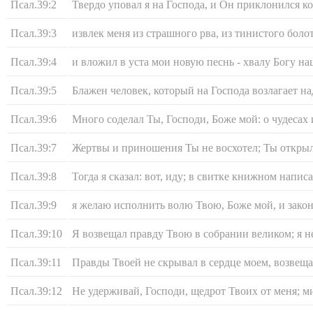
Псал.39:2
Твердо уповал я на Господа, и Он приклонился к
Псал.39:3
извлек меня из страшного рва, из тинистого боло
Псал.39:4
и вложил в уста мои новую песнь - хвалу Богу на
Псал.39:5
Блажен человек, который на Господа возлагает н
Псал.39:6
Много соделал Ты, Господи, Боже мой: о чудесах 
Псал.39:7
Жертвы и приношения Ты не восхотел; Ты открыл
Псал.39:8
Тогда я сказал: вот, иду; в свитке книжном написа
Псал.39:9
я желаю исполнить волю Твою, Боже мой, и закон 
Псал.39:10
Я возвещал правду Твою в собрании великом; я не
Псал.39:11
Правды Твоей не скрывал в сердце моем, возвеща
Псал.39:12
Не удерживай, Господи, щедрот Твоих от меня; м