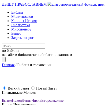
ДЫШУ ПРАВОСЛАВИЕМ
Благотворительный фонд
св. пре
Библия
Молитвослов
Каноны Церкви
Библиотека
Миссионеру
Видео
Задать вопрос
по библии
на сайте
в библиотеке
по библии
по канонам
Главная
/
Библия и толкования
Ветхий Завет
Новый Завет
Пятикнижие Моисея
Бытие
Исход
Левит
Числа
Второзаконие
Книги Исторические