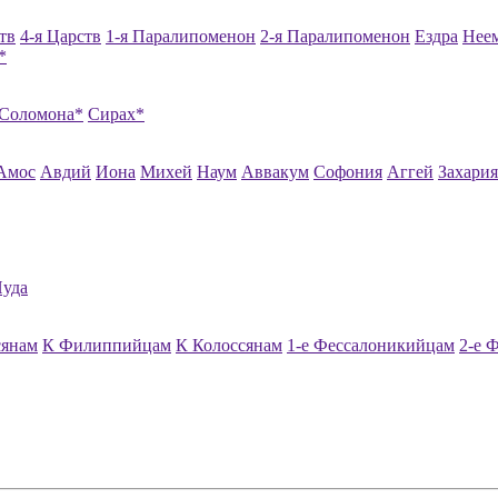
тв
4-я Царств
1-я Паралипоменон
2-я Паралипоменон
Ездра
Нее
*
 Соломона*
Сирах*
Амос
Авдий
Иона
Михей
Наум
Аввакум
Софония
Аггей
Захария
уда
сянам
К Филиппийцам
К Колоссянам
1-е Фессалоникийцам
2-е 