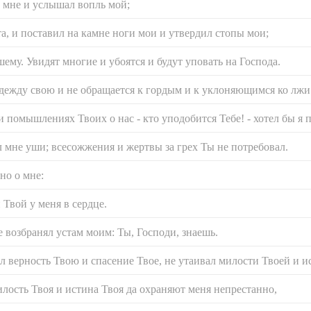
о мне и услышал вопль мой;
та, и поставил на камне ноги мои и утвердил стопы мои;
шему. Увидят многие и убоятся и будут уповать на Господа.
адежду свою и не обращается к гордым и к уклоняющимся ко лжи
и помышлениях Твоих о нас - кто уподобится Тебе! - хотел бы я
 мне уши; всесожжения и жертвы за грех Ты не потребовал.
но о мне:
Твой у меня в сердце.
 возбранял устам моим: Ты, Господи, знаешь.
л верность Твою и спасение Твое, не утаивал милости Твоей и 
илость Твоя и истина Твоя да охраняют меня непрестанно,