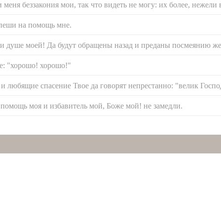
еня беззакония мои, так что видеть не могу: их более, нежели в
спеши на помощь мне.
ли душе моей! Да будут обращены назад и преданы посмеянию ж
е: "хорошо! хорошо!"
 и любящие спасение Твое да говорят непрестанно: "велик Госпо
- помощь моя и избавитель мой, Боже мой! не замедли.